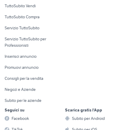
Case vacanza
TuttoSubito Vendi
bmw 318d
auto usate taranto privati
Uffici e Locali
golf 7 1.6 tdi 110cv
audi a6 berlina
TuttoSubito Compra
commerciali
Servizio TuttoSubito
elettronica
per la casa e la
sports e hobby
Servizio TuttoSubito per
persona
Informatica
Animali
Professionisti
Arredamento e
Console e
Accessori per
Casalinghi
Inserisci annuncio
Videogiochi
animali
Elettrodomestici
Promuovi annuncio
Audio/Video
Musica e Film
Giardino e Fai da te
Consigli per la vendita
Fotografia
Libri e Riviste
Abbigliamento e
Negozi e Aziende
Telefonia
Strumenti Musicali
Accessori
Subito per le aziende
Sports
Tutto per i bambini
Seguici su
Scarica gratis l'App
Biciclette
Facebook
Subito per Android
Collezionismo
TikTok
Subito per iOS