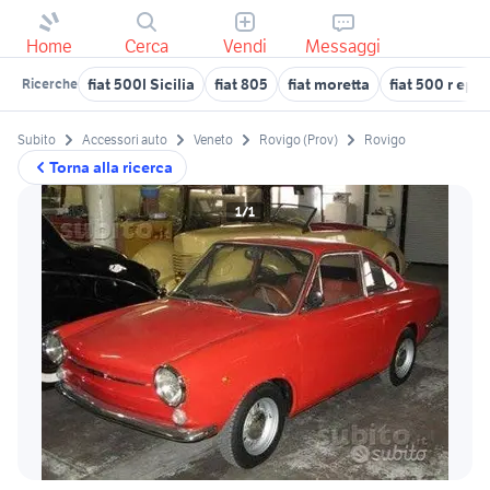
Home
Cerca
Vendi
Messaggi
fiat 500l Sicilia
fiat 805
fiat moretta
fiat 500 r epo
Ricerche
Subito
Accessori auto
Veneto
Rovigo (Prov)
Rovigo
Torna alla ricerca
1/1