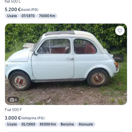
fiat 500 L
5.200 €
Assisi
(
PG
)
Usato
07/1970
76000 Km
6
Fiat 500 F
3.000 €
Valtopina
(
PG
)
Usato
01/1960
95000 Km
Benzina
Manuale