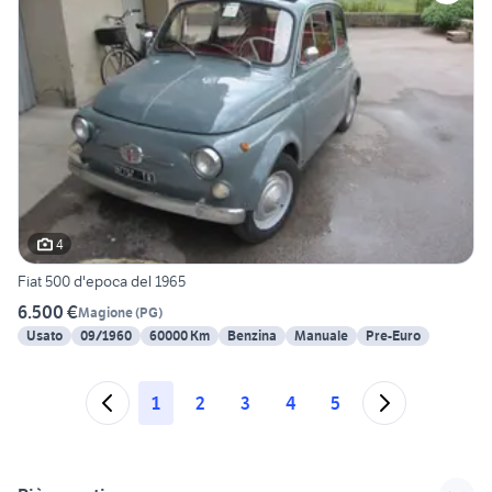
4
Fiat 500 d'epoca del 1965
6.500 €
Magione
(
PG
)
Usato
09/1960
60000 Km
Benzina
Manuale
Pre-Euro
1
2
3
4
5