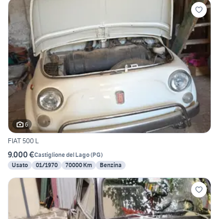
6
FIAT 500 L
9.000 €
Castiglione del Lago
(
PG
)
Usato
01/1970
70000 Km
Benzina