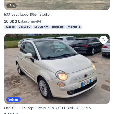
6
500 rossa fuoco 1965 F8 bulloni
10.000 €
Marsciano
(
PG
)
Usato
02/1960
18000 Km
Benzina
Manuale
Vetrina
Fiat 500 1.2 Lounge 69cv IMPIANTO GPL BIANCO PERLA