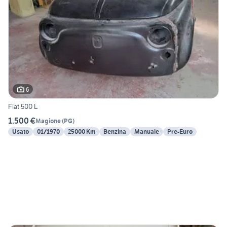
6
Fiat 500 L
1.500 €
Magione
(
PG
)
Usato
01/1970
25000 Km
Benzina
Manuale
Pre-Euro