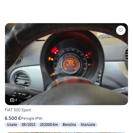
4
FIAT 500 Sport
6.500 €
Perugia
(
PG
)
Usato
05/2013
152000 Km
Benzina
Manuale