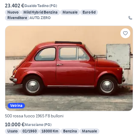
23.402 €
Gualdo Tadino
(
PG
)
Nuovo
Mild Hybrid Benzina
Manuale
Euro 6d
Rivenditore
AUTO. ZERO
Vetrina
500 rossa fuoco 1965 F8 bulloni
10.000 €
Marsciano
(
PG
)
Usato
02/1960
18000 Km
Benzina
Manuale