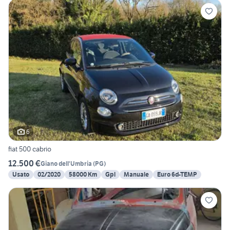
6
fiat 500 cabrio
12.500 €
Giano dell'Umbria
(
PG
)
Usato
02/2020
58000 Km
Gpl
Manuale
Euro 6d-TEMP