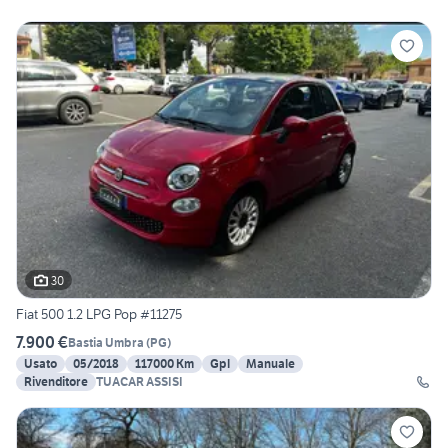
30
Fiat 500 1.2 LPG Pop #11275
7.900 €
Bastia Umbra
(
PG
)
Usato
05/2018
117000 Km
Gpl
Manuale
Rivenditore
TUACAR ASSISI