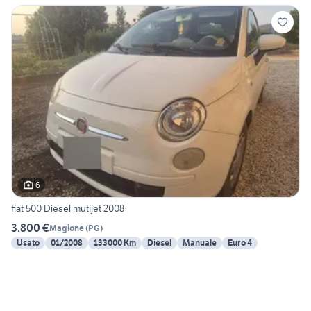
6
fiat 500 Diesel mutijet 2008
3.800 €
Magione
(
PG
)
Usato
01/2008
133000 Km
Diesel
Manuale
Euro 4