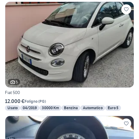
5
Fiat 500
12.000 €
Foligno
(
PG
)
Usato
04/2019
30000 Km
Benzina
Automatico
Euro 5