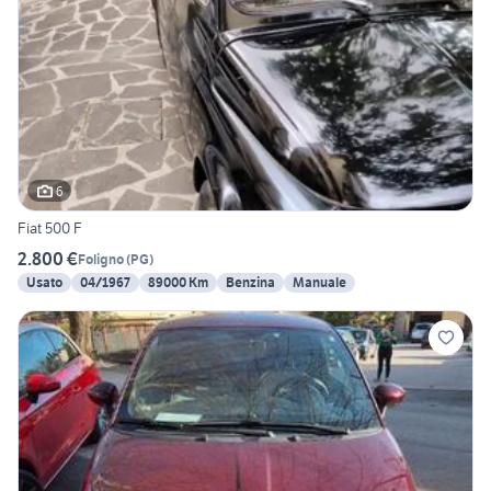
6
Fiat 500 F
2.800 €
Foligno
(
PG
)
Usato
04/1967
89000 Km
Benzina
Manuale