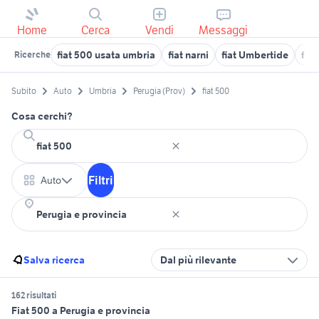
Home
Cerca
Vendi
Messaggi
fiat 500 usata umbria
fiat narni
fiat Umbertide
fia
Ricerche
Subito
Auto
Umbria
Perugia (Prov)
fiat 500
Cosa cerchi?
Filtri
Auto
Salva ricerca
Dal più rilevante
162 risultati
Fiat 500 a Perugia e provincia