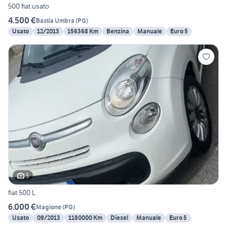
500 fiat usato
4.500 €
Bastia Umbra
(
PG
)
Usato
12/2013
156368 Km
Benzina
Manuale
Euro 5
5
fiat 500 L
6.000 €
Magione
(
PG
)
Usato
09/2013
1180000 Km
Diesel
Manuale
Euro 5