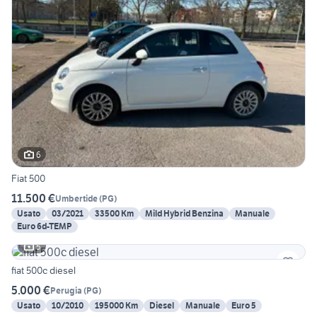
6
Fiat 500
11.500 €
Umbertide
(
PG
)
Usato
03/2021
33500 Km
Mild Hybrid Benzina
Manuale
Euro 6d-TEMP
5
fiat 500c diesel
5.000 €
Perugia
(
PG
)
Usato
10/2010
195000 Km
Diesel
Manuale
Euro 5