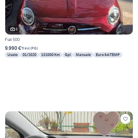
6
Fiat 500
9.990 €
Trevi
(
PG
)
Usato
01/2020
131000 Km
Gpl
Manuale
Euro 6d-TEMP