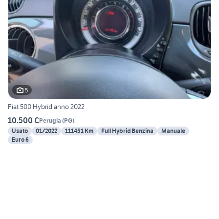
5
Fiat 500 Hybrid anno 2022
10.500 €
Perugia
(
PG
)
Usato
01/2022
111451 Km
Full Hybrid Benzina
Manuale
Euro 6