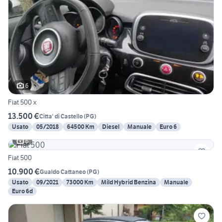
6
Fiat 500 x
13.500 €
Citta' di Castello
(
PG
)
Usato
05/2018
64500 Km
Diesel
Manuale
Euro 6
6
Fiat 500
10.900 €
Gualdo Cattaneo
(
PG
)
Usato
09/2021
73000 Km
Mild Hybrid Benzina
Manuale
Euro 6d