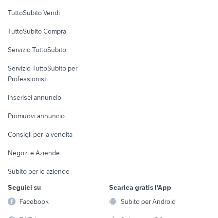
Case vacanza
TuttoSubito Vendi
Uffici e Locali
TuttoSubito Compra
commerciali
Servizio TuttoSubito
elettronica
per la casa e la
sports e hobby
Servizio TuttoSubito per
persona
Informatica
Animali
Professionisti
Arredamento e
Console e
Accessori per
Casalinghi
Inserisci annuncio
Videogiochi
animali
Elettrodomestici
Promuovi annuncio
Audio/Video
Musica e Film
Giardino e Fai da te
Consigli per la vendita
Fotografia
Libri e Riviste
Abbigliamento e
Negozi e Aziende
Telefonia
Strumenti Musicali
Accessori
Subito per le aziende
Sports
Tutto per i bambini
Seguici su
Scarica gratis l'App
Biciclette
Facebook
Subito per Android
Collezionismo