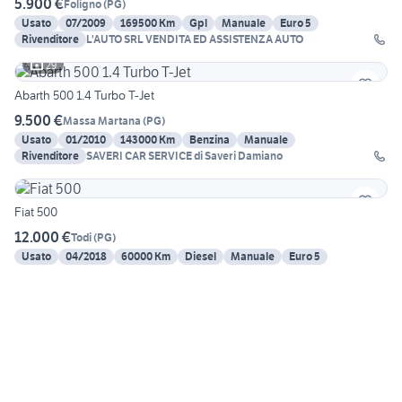
5.900 €
Foligno
(
PG
)
Usato
07/2009
169500 Km
Gpl
Manuale
Euro 5
Rivenditore
L'AUTO SRL VENDITA ED ASSISTENZA AUTO
29
Abarth 500 1.4 Turbo T-Jet
9.500 €
Massa Martana
(
PG
)
Usato
01/2010
143000 Km
Benzina
Manuale
Rivenditore
SAVERI CAR SERVICE di Saveri Damiano
Fiat 500
12.000 €
Todi
(
PG
)
Usato
04/2018
60000 Km
Diesel
Manuale
Euro 5