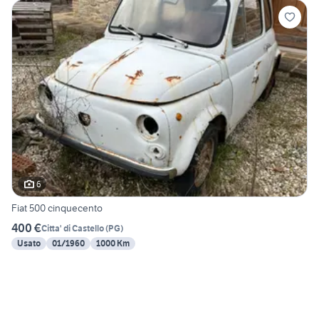
6
Fiat 500 cinquecento
400 €
Citta' di Castello
(
PG
)
Usato
01/1960
1000 Km