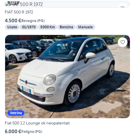
4
FIAT 500 R 1972
4.500 €
Bevagna
(
PG
)
Usato
01/1970
5000 Km
Benzina
Manuale
Vetrina
Fiat 500 1.2 Lounge ok neopatentati
6.000 €
Foligno
(
PG
)