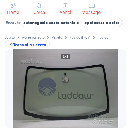
Home
Cerca
Vendi
Messaggi
autonegozio usato patente b
opel corsa b color
op
Ricerche
Subito
Accessori auto
Veneto
Rovigo (Prov)
Rovigo
Torna alla ricerca
1/1