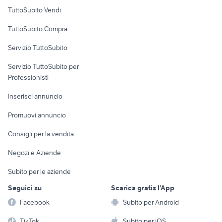
Case vacanza
TuttoSubito Vendi
auto usate taranto privati
golf 8 gti
Uffici e Locali
ford mondeo
patrol gr y61
TuttoSubito Compra
commerciali
golf 6
dacia lodgy 7 posti
Servizio TuttoSubito
mitsubishi lancer evo 10
elettronica
per la casa e la
fiorino pick up
sports e hobby
Servizio TuttoSubito per
persona
Informatica
Animali
Professionisti
Arredamento e
Console e
Accessori per
Casalinghi
Inserisci annuncio
Videogiochi
animali
Elettrodomestici
Promuovi annuncio
Audio/Video
Musica e Film
Giardino e Fai da te
Consigli per la vendita
Fotografia
Libri e Riviste
Abbigliamento e
Negozi e Aziende
Telefonia
Strumenti Musicali
Accessori
Subito per le aziende
Sports
Tutto per i bambini
Seguici su
Scarica gratis l'App
Biciclette
Facebook
Subito per Android
Collezionismo
TikTok
Subito per iOS