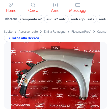
Home
Cerca
Vendi
Messaggi
stampante a2
audi a2 auto
audi sq5 usata
audi a2
Ricerche
Subito
Accessori auto
Emilia-Romagna
Piacenza (Prov)
Caorso
Torna alla ricerca
1/5