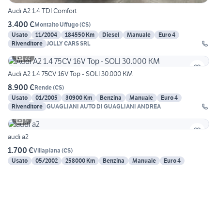
Audi A2 1.4 TDI Comfort
3.400 €
Montalto Uffugo
(
CS
)
Usato
11/2004
184550 Km
Diesel
Manuale
Euro 4
Rivenditore
JOLLY CARS SRL
22
Audi A2 1.4 75CV 16V Top - SOLI 30.000 KM
8.900 €
Rende
(
CS
)
Usato
01/2005
30900 Km
Benzina
Manuale
Euro 4
Rivenditore
GUAGLIANI AUTO DI GUAGLIANI ANDREA
5
audi a2
1.700 €
Villapiana
(
CS
)
Usato
05/2002
258000 Km
Benzina
Manuale
Euro 4