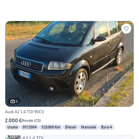
6
Audi A2 1.4 TDI 90CV
2.000 €
Rende
(
CS
)
Usato
07/2004
321000 Km
Diesel
Manuale
Euro 4
6