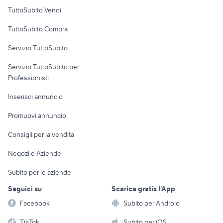
Case vacanza
TuttoSubito Vendi
Uffici e Locali
TuttoSubito Compra
commerciali
Servizio TuttoSubito
elettronica
per la casa e la
sports e hobby
Servizio TuttoSubito per
persona
Informatica
Animali
Professionisti
Arredamento e
Console e
Accessori per
Casalinghi
Inserisci annuncio
Videogiochi
animali
Elettrodomestici
Promuovi annuncio
Audio/Video
Musica e Film
Giardino e Fai da te
Consigli per la vendita
Fotografia
Libri e Riviste
Abbigliamento e
Negozi e Aziende
Telefonia
Strumenti Musicali
Accessori
Subito per le aziende
Sports
Tutto per i bambini
Seguici su
Scarica gratis l'App
Biciclette
Facebook
Subito per Android
Collezionismo
TikTok
Subito per iOS