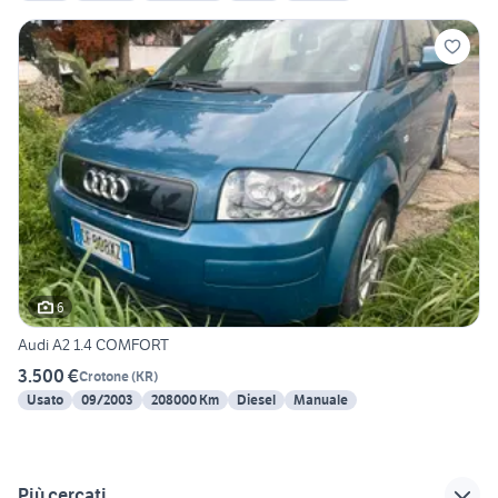
6
Audi A2 1.4 COMFORT
3.500 €
Crotone
(
KR
)
Usato
09/2003
208000 Km
Diesel
Manuale
Più cercati