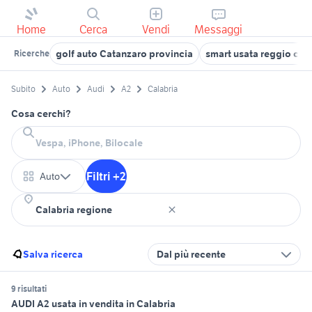
Home
Cerca
Vendi
Messaggi
golf auto Catanzaro provincia
smart usata reggio cal
Ricerche
Subito
Auto
Audi
A2
Calabria
Cosa cerchi?
Filtri +2
Auto
Salva ricerca
Dal più recente
9 risultati
AUDI A2 usata in vendita in Calabria