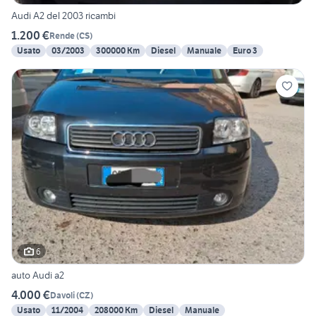
Audi A2 del 2003 ricambi
1.200 €
Rende
(
CS
)
Usato
03/2003
300000 Km
Diesel
Manuale
Euro 3
6
auto Audi a2
4.000 €
Davoli
(
CZ
)
Usato
11/2004
208000 Km
Diesel
Manuale