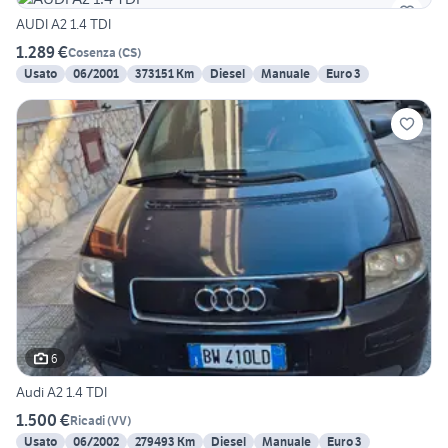
AUDI A2 1.4 TDI
1.289 €
Cosenza
(
CS
)
Usato
06/2001
373151 Km
Diesel
Manuale
Euro 3
6
Audi A2 1.4 TDI
1.500 €
Ricadi
(
VV
)
Usato
06/2002
279493 Km
Diesel
Manuale
Euro 3