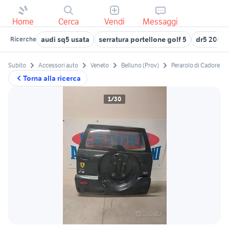
Home
Cerca
Vendi
Messaggi
audi sq5 usata
serratura portellone golf 5
dr5 2009 
Ricerche
Subito
Accessori auto
Veneto
Belluno (Prov)
Perarolo di Cadore
Torna alla ricerca
1/30