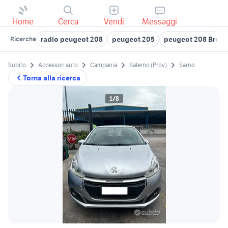
Home
Cerca
Vendi
Messaggi
radio peugeot 208
peugeot 205
peugeot 208 Bresci
Ricerche
Subito
Accessori auto
Campania
Salerno (Prov)
Sarno
Torna alla ricerca
1/8