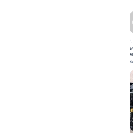
M
5
S