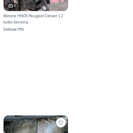
6
Motore HN05 Peugeot Citroen 1.2
turbo benzina
Cafasse
(
TO
)