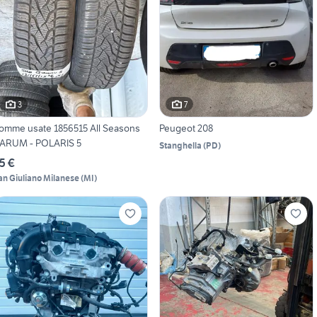
3
7
omme usate 1856515 All Seasons
Peugeot 208
ARUM - POLARIS 5
Stanghella
(
PD
)
5 €
an Giuliano Milanese
(
MI
)