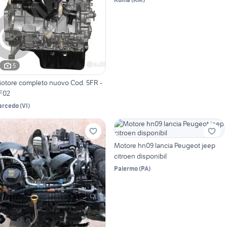
5
otore completo nuovo Cod. 5FR -
F02
arcedo
(
VI
)
Motore hn09 lancia Peugeot jeep
citroen disponibil
Palermo
(
PA
)