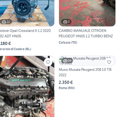
20
3
otore Opel Crossland X 1.2 2020
CAMBIO MANUALE CITROEN
B2 ADT HN05
PEUGEOT HN05 1.2 TURBO BENZ
Cafasse
(
TO
)
.180 €
erarolo di Cadore
(
BL
)
10
Muso Musata Peugeot 208 1.0 T.B
2022
2.350 €
Roma
(
RM
)