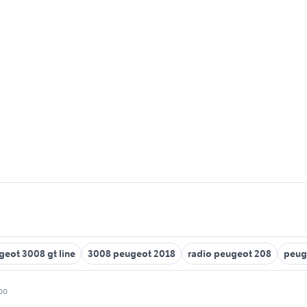
geot 3008 gt line
3008 peugeot 2018
radio peugeot 208
peug
bo