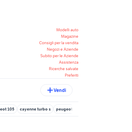
Modelli auto
Magazine
Consigli per la vendita
Negozi e Aziende
Subito per le Aziende
Assistenza
Ricerche salvate
Preferiti
Vendi
eot 105
cayenne turbo s
peugeot partner Campania
peugeot 