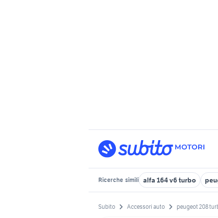
alfa 164 v6 turbo
peu
Ricerche
simili
Subito
Accessori auto
peugeot 208 tur