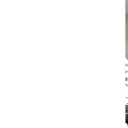
M
p
8
T