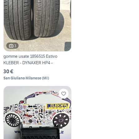
3
gomme usate 1856515 Estivo
KLEBER - DYNAXER HP4 -
30 €
San Giuliano Milanese
(
MI
)