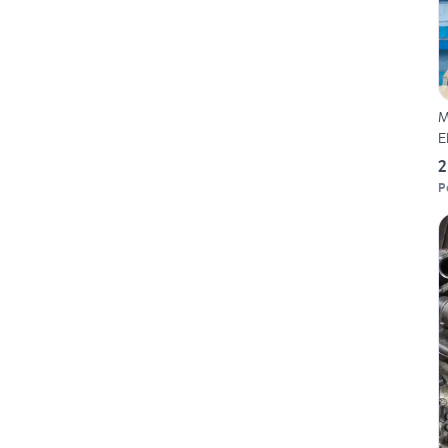
M
E
2
P