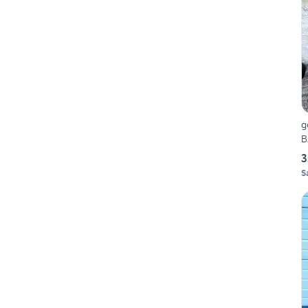
g
B
3
S