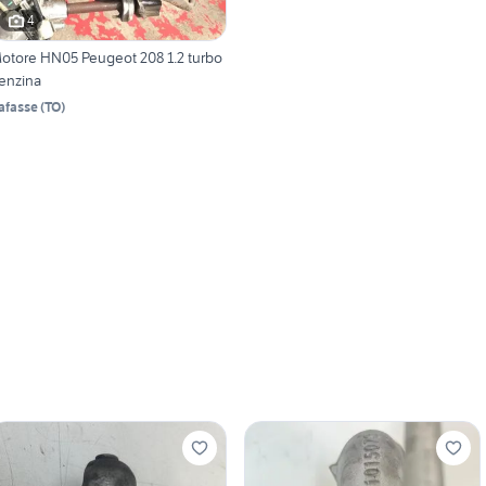
4
otore HN05 Peugeot 208 1.2 turbo
enzina
afasse
(
TO
)