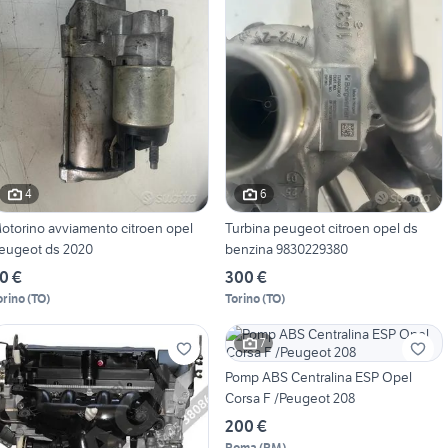
4
6
otorino avviamento citroen opel
Turbina peugeot citroen opel ds
eugeot ds 2020
benzina 9830229380
0 €
300 €
orino
(
TO
)
Torino
(
TO
)
7
Pomp ABS Centralina ESP Opel
Corsa F /Peugeot 208
200 €
Roma
(
RM
)