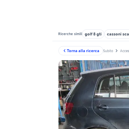
golf 8 gti
cassoni scar
Ricerche
simili
Torna alla ricerca
Subito
Acces