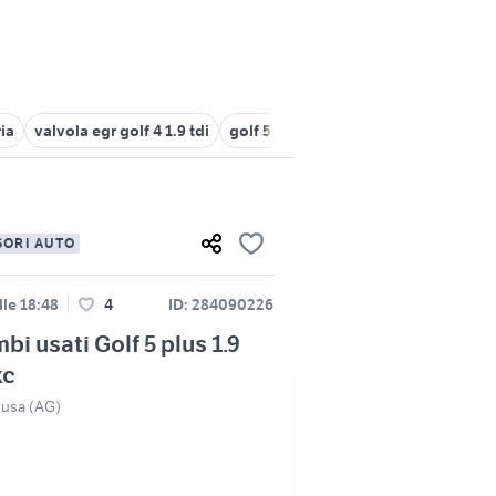
ia
valvola egr golf 4 1.9 tdi
golf 5 1.9
ricambi originali golf 5
SORI AUTO
lle 18:48
4
ID: 284090226
bi usati Golf 5 plus 1.9
kc
usa (AG)