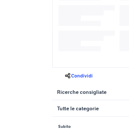
Condividi
Ricerche consigliate
furgoni usati genova
golf gti td
Tutte le categorie
skoda octavia 1.9 tdi
ricambi g
accessori auto
motori
immobili
golf 5 2.0
Subito
golf 5 1.9 auto