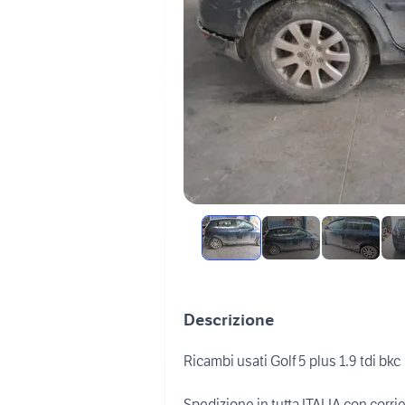
Descrizione
Ricambi usati Golf 5 plus 1.9 tdi bkc
Spedizione in tutta ITALIA con corri