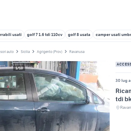
rabili usati
golf 7 1.6 tdi 110cv
golf 8 usata
camper usati umbr
sori auto
Sicilia
Agrigento (Prov)
Ravanusa
ACCES
1/10
30 lug a
Ricam
tdi b
Ravan