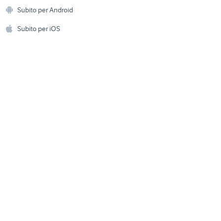
Animali
Subito per Android
ento e
Accessori per animali
audi q5 2.0 tdi accessori auto
hi
Subito per iOS
Musica e Film
omestici
fiat 1100 anni 50
alfa romeo tonale
Libri e Riviste
e Fai da te
Strumenti Musicali
amento e
ri
Sports
 i bambini
Biciclette
Collezionismo