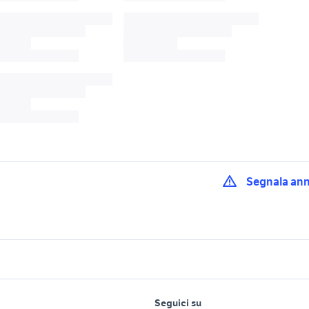
Segnala an
i
golf 6
vw golf tdi 2.0
olf 3 auto
golf 3 1.9 tdi accessori auto
golf 7 2.0 tdi access
lavoro e servizi
elettronica
per la casa e la
 tdi 140 cv accessori
Seguici su
person
interni golf 5 accessori auto
golf tdi auto Lombar