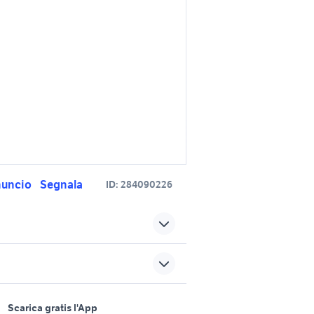
nuncio
Segnala
ID:
284090226
trattori usati siena
ori auto
golf plus 2018 auto
sports e hobby
a
Scarica gratis l'App
dia
audi a5 tdi auto