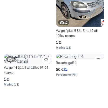
10
Vw golf plus 5 521, 5m1 1.9 tdi
105cv ricambi
1 €
Matino
(
LE
)
9
Ricambi golf 4
Vw golf 4 1j1 1.9 tdi 110cv 97-04 -
50 €
ricambi
Pordenone
(
PN
)
1 €
Matino
(
LE
)