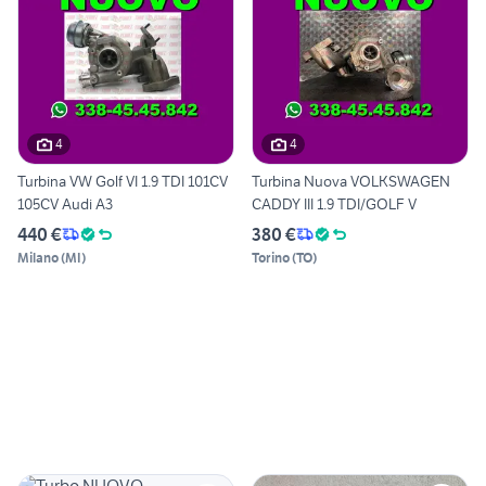
4
4
Turbina VW Golf VI 1.9 TDI 101CV
Turbina Nuova VOLKSWAGEN
105CV Audi A3
CADDY III 1.9 TDI/GOLF V
440 €
380 €
Milano
(
MI
)
Torino
(
TO
)