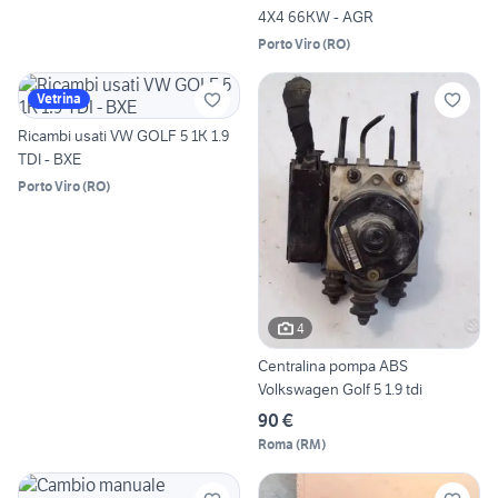
4X4 66KW - AGR
Porto Viro
(
RO
)
Vetrina
Ricambi usati VW GOLF 5 1K 1.9
TDI - BXE
Porto Viro
(
RO
)
4
Centralina pompa ABS
Volkswagen Golf 5 1.9 tdi
90 €
Roma
(
RM
)