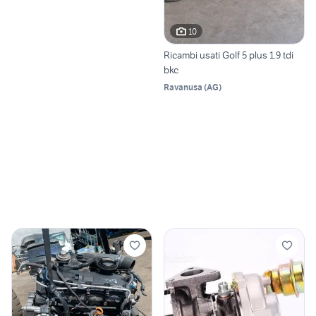
10
Ricambi usati Golf 5 plus 1.9 tdi
bkc
Ravanusa
(
AG
)