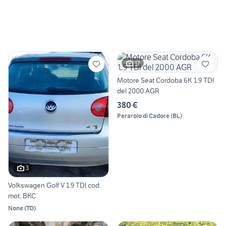
17
Motore Seat Cordoba 6K 1.9 TDI
del 2000 AGR
380 €
Perarolo di Cadore
(
BL
)
3
Volkswagen Golf V 1.9 TDI cod.
mot. BKC
None
(
TO
)