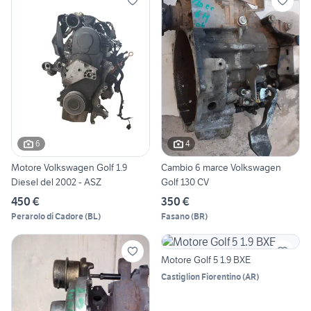
6
4
Motore Volkswagen Golf 1.9
Cambio 6 marce Volkswagen
Diesel del 2002 - ASZ
Golf 130 CV
450 €
350 €
Perarolo di Cadore
(
BL
)
Fasano
(
BR
)
Motore Golf 5 1.9 BXE
Castiglion Fiorentino
(
AR
)