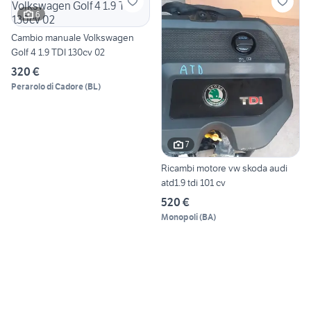
6
Cambio manuale Volkswagen
Golf 4 1.9 TDI 130cv 02
320 €
Perarolo di Cadore
(
BL
)
7
Ricambi motore vw skoda audi
atd1.9 tdi 101 cv
520 €
Monopoli
(
BA
)