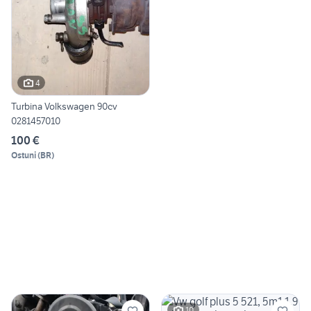
4
Turbina Volkswagen 90cv
0281457010
100 €
Ostuni
(
BR
)
10