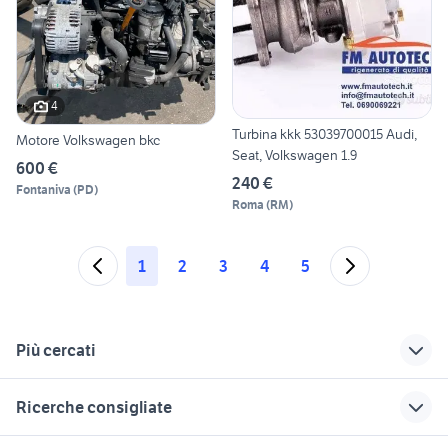
4
Turbina kkk 53039700015 Audi,
Motore Volkswagen bkc
Seat, Volkswagen 1.9
600 €
240 €
Fontaniva
(
PD
)
Roma
(
RM
)
1
2
3
4
5
Più cercati
Correlati
Richerche simili
Suggerimenti
Ricerche consigliate
golf car omologata
golf 1.9 tdi
auto usate lecco
fiat 1100 anni 50
auto usate imola
alettone golf 7
ammortizzatori golf 4
auto cabrio