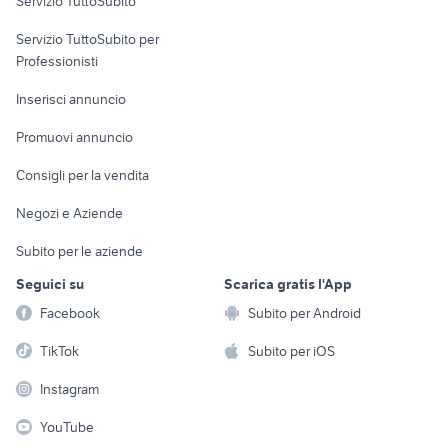
Servizio TuttoSubito
elettronica
per la casa e la
sports e hobby
Servizio TuttoSubito per
persona
Informatica
Animali
Professionisti
Arredamento e
Console e
Accessori per
Casalinghi
Inserisci annuncio
Videogiochi
animali
Elettrodomestici
Promuovi annuncio
Audio/Video
Musica e Film
Giardino e Fai da te
Consigli per la vendita
Fotografia
Libri e Riviste
Abbigliamento e
Negozi e Aziende
Telefonia
Strumenti Musicali
Accessori
Subito per le aziende
Sports
Tutto per i bambini
Seguici su
Scarica gratis l'App
Biciclette
Facebook
Subito per Android
Collezionismo
TikTok
Subito per iOS
Instagram
YouTube