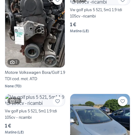
Vw golf plus 5 521, 5m1 1.9 tdi
105cv -ricambi
1 €
Matino
(
LE
)
2
Motore Volkswagen Bora/Golf 1.9
TDI cod. mot. ATD
None
(
TO
)
10
Vw golf plus 5 521, 5m1 1.9 tdi
105cv - ricambi
1 €
Matino
(
LE
)