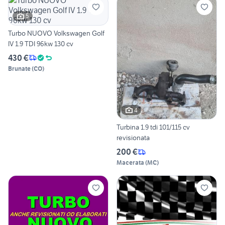
5
Turbo NUOVO Volkswagen Golf
IV 1.9 TDI 96kw 130 cv
430 €
Brunate
(
CO
)
4
Turbina 1.9 tdi 101/115 cv
revisionata
200 €
Macerata
(
MC
)