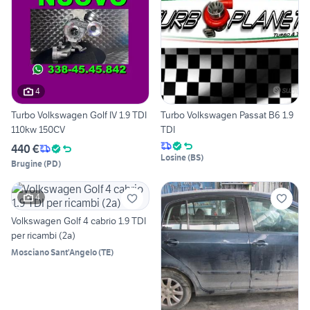
4
Turbo Volkswagen Golf IV 1.9 TDI
Turbo Volkswagen Passat B6 1.9
110kw 150CV
TDI
440 €
Losine
(
BS
)
Brugine
(
PD
)
4
Volkswagen Golf 4 cabrio 1.9 TDI
per ricambi (2a)
Mosciano Sant'Angelo
(
TE
)