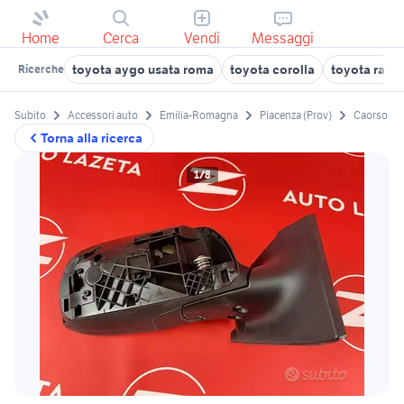
Home
Cerca
Vendi
Messaggi
toyota aygo usata roma
toyota corolla
toyota rav4
Ricerche
Subito
Accessori auto
Emilia-Romagna
Piacenza (Prov)
Caorso
Torna alla ricerca
1/8