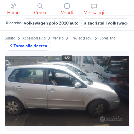
Home
Cerca
Vendi
Messaggi
volkswagen polo 2010 auto
alzacristalli volkswagen 
Ricerche
Subito
Accessori auto
Veneto
Treviso (Prov)
Spresiano
Torna alla ricerca
1/2