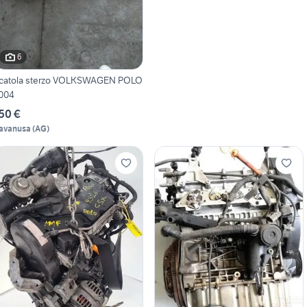
6
catola sterzo VOLKSWAGEN POLO
004
50 €
avanusa
(
AG
)