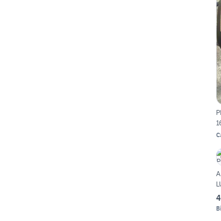
P
1
C
A
L
4
B