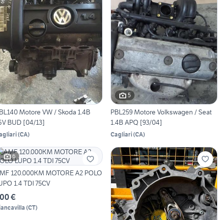
5
BL140 Motore VW / Skoda 1.4B
PBL259 Motore Volkswagen / Seat
6V BUD [04/13]
1.4B APQ [93/04]
agliari
(
CA
)
Cagliari
(
CA
)
6
MF 120.000KM MOTORE A2 POLO
UPO 1.4 TDI 75CV
00 €
iancavilla
(
CT
)