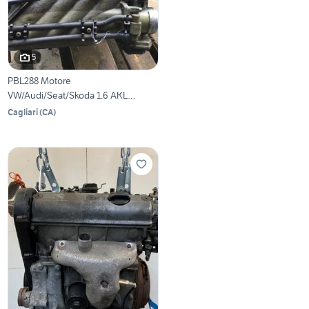
5
PBL288 Motore
VW/Audi/Seat/Skoda 1.6 AKL
[95/07]
Cagliari
(
CA
)