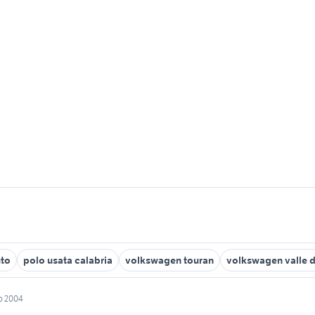
uto
polo usata calabria
volkswagen touran
volkswagen valle d
o 2004