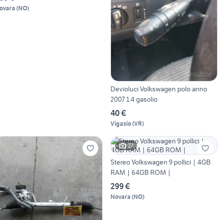
ovara
(
NO
)
Devioluci Volkswagen polo anno
2007 1.4 gasolio
40 €
Vigasio
(
VR
)
27
Stereo Volkswagen 9 pollici | 4GB
RAM | 64GB ROM |
299 €
Novara
(
NO
)