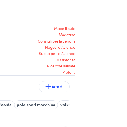
Modelli auto
Magazine
Consigli per la vendita
Negozi e Aziende
Subito per le Aziende
Assistenza
Ricerche salvate
Preferiti
Vendi
'aosta
polo sport macchina
volkswagen Parma provincia
vol