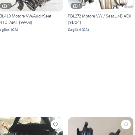
4
4
BL410 Motore VW/Audi/Seat
PBL272 Motore VW / Seat 1.4B AEX
.4TDi AMF [99/08]
[91/04]
agliari
(
CA
)
Cagliari
(
CA
)