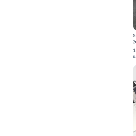
S
2
1
R