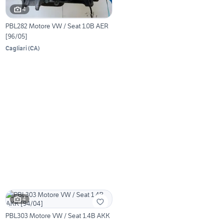
4
PBL282 Motore VW / Seat 1.0B AER
[96/05]
Cagliari
(
CA
)
4
PBL303 Motore VW / Seat 1.4B AKK