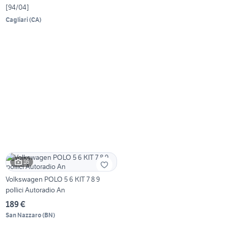
[94/04]
Cagliari
(
CA
)
16
Volkswagen POLO 5 6 KIT 7 8 9
pollici Autoradio An
189 €
San Nazzaro
(
BN
)