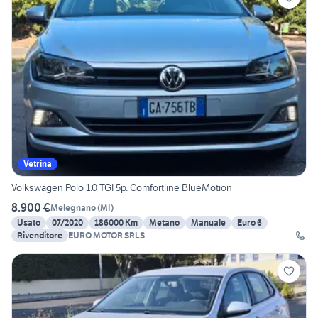
Vetrina
Volkswagen Polo 1.0 TGI 5p. Comfortline BlueMotion
8.900 €
Melegnano
(
MI
)
Usato
07/2020
186000 Km
Metano
Manuale
Euro 6
Rivenditore
EURO MOTOR SRLS