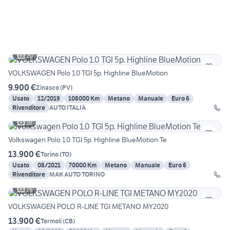
20
VOLKSWAGEN Polo 1.0 TGI 5p. Highline BlueMotion
9.900 €
Zinasco
(
PV
)
Usato
12/2019
108000 Km
Metano
Manuale
Euro 6
Rivenditore
AUTO ITALIA
18
Volkswagen Polo 1.0 TGI 5p. Highline BlueMotion Te
13.900 €
Torino
(
TO
)
Usato
08/2021
70000 Km
Metano
Manuale
Euro 6
Rivenditore
MAK AUTO TORINO
26
VOLKSWAGEN POLO R-LINE TGI METANO MY2020
13.900 €
Termoli
(
CB
)