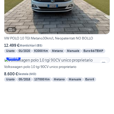
6
VW POLO 1.0 TGI Metano30km/L Neopatentati NO BOLLO
12.499 €
Montichiari
(
BS
)
Usato
01/2020
92000 Km
Metano
Manuale
Euro 6d-TEMP
Vetrina
Volkswagen polo 1.0 tgi 90CV unico proprietario
8.600 €
Sestola
(
MO
)
Usato
05/2018
137000 Km
Metano
Manuale
Euro 6