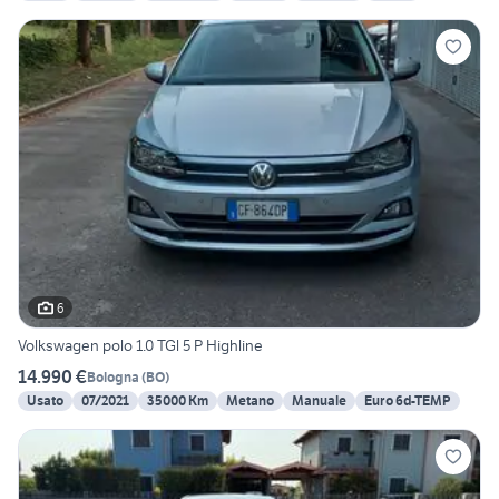
6
Volkswagen polo 1.0 TGl 5 P Highline
14.990 €
Bologna
(
BO
)
Usato
07/2021
35000 Km
Metano
Manuale
Euro 6d-TEMP