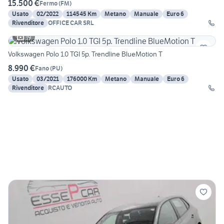
15.500 €
Fermo
(
FM
)
Usato
02/2022
114545 Km
Metano
Manuale
Euro 6
Rivenditore
OFFICE CAR SRL
19
Volkswagen Polo 1.0 TGI 5p. Trendline BlueMotion T
8.990 €
Fano
(
PU
)
Usato
03/2021
176000 Km
Metano
Manuale
Euro 6
Rivenditore
RCAUTO