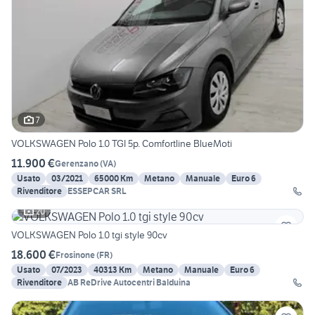
7
VOLKSWAGEN Polo 1.0 TGI 5p. Comfortline BlueMoti
11.900 €
Gerenzano
(
VA
)
Usato
03/2021
65000 Km
Metano
Manuale
Euro 6
Rivenditore
ESSEPCAR SRL
20
VOLKSWAGEN Polo 1.0 tgi style 90cv
18.600 €
Frosinone
(
FR
)
Usato
07/2023
40313 Km
Metano
Manuale
Euro 6
Rivenditore
AB ReDrive Autocentri Balduina