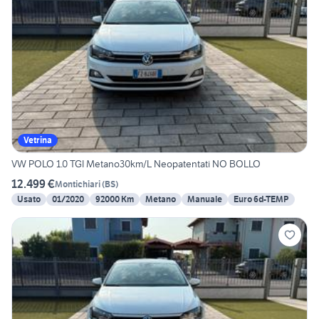
Vetrina
VW POLO 1.0 TGI Metano30km/L Neopatentati NO BOLLO
12.499 €
Montichiari
(
BS
)
Usato
01/2020
92000 Km
Metano
Manuale
Euro 6d-TEMP