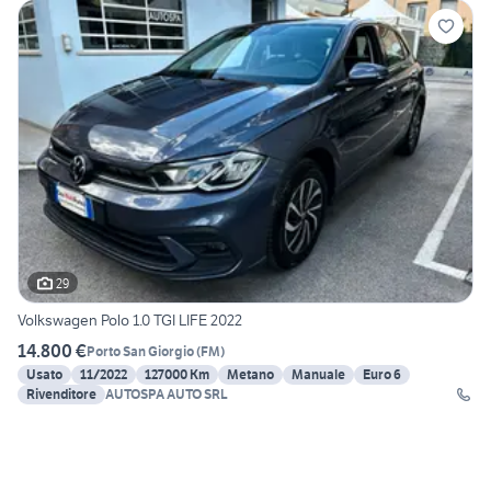
29
Volkswagen Polo 1.0 TGI LIFE 2022
14.800 €
Porto San Giorgio
(
FM
)
Usato
11/2022
127000 Km
Metano
Manuale
Euro 6
Rivenditore
AUTOSPA AUTO SRL