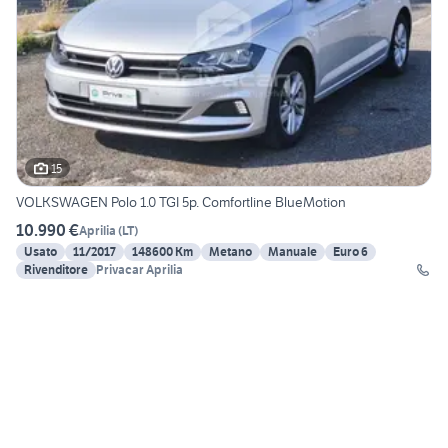
15
VOLKSWAGEN Polo 1.0 TGI 5p. Comfortline BlueMotion
10.990 €
Aprilia
(
LT
)
Usato
11/2017
148600 Km
Metano
Manuale
Euro 6
Rivenditore
Privacar Aprilia