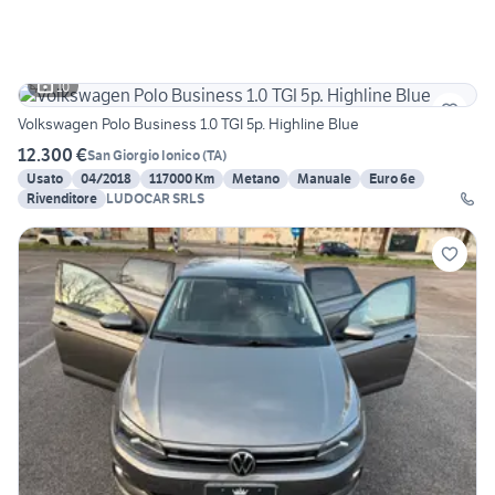
10
Volkswagen Polo Business 1.0 TGI 5p. Highline Blue
12.300 €
San Giorgio Ionico
(
TA
)
Usato
04/2018
117000 Km
Metano
Manuale
Euro 6e
Rivenditore
LUDOCAR SRLS