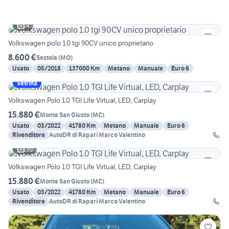
4
Volkswagen polo 1.0 tgi 90CV unico proprietario
8.600 €
Sestola
(
MO
)
Usato
05/2018
137000 Km
Metano
Manuale
Euro 6
Vetrina
Volkswagen Polo 1.0 TGI Life Virtual, LED, Carplay
15.880 €
Monte San Giusto
(
MC
)
Usato
03/2022
41780 Km
Metano
Manuale
Euro 6
Rivenditore
AutoDR di Rapari Marco Valentino
30
Volkswagen Polo 1.0 TGI Life Virtual, LED, Carplay
15.880 €
Monte San Giusto
(
MC
)
Usato
03/2022
41780 Km
Metano
Manuale
Euro 6
Rivenditore
AutoDR di Rapari Marco Valentino