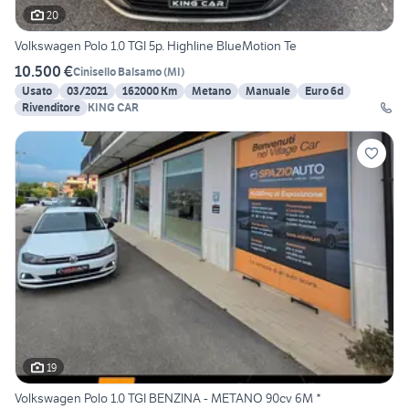
20
Volkswagen Polo 1.0 TGI 5p. Highline BlueMotion Te
10.500 €
Cinisello Balsamo
(
MI
)
Usato
03/2021
162000 Km
Metano
Manuale
Euro 6d
Rivenditore
KING CAR
19
Volkswagen Polo 1.0 TGI BENZINA - METANO 90cv 6M *