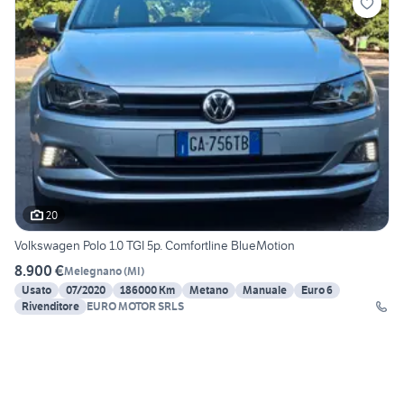
20
Volkswagen Polo 1.0 TGI 5p. Comfortline BlueMotion
8.900 €
Melegnano
(
MI
)
Usato
07/2020
186000 Km
Metano
Manuale
Euro 6
Rivenditore
EURO MOTOR SRLS