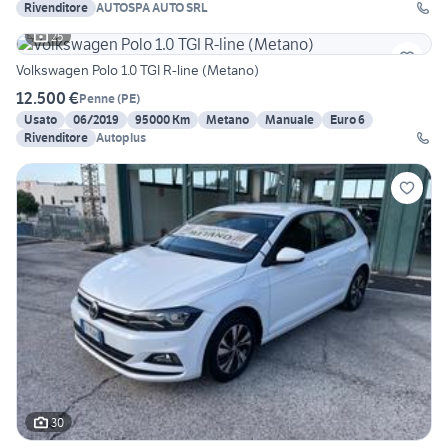
Rivenditore
AUTOSPA AUTO SRL
25
Volkswagen Polo 1.0 TGI R-line (Metano)
12.500 €
Penne
(
PE
)
Usato
06/2019
95000 Km
Metano
Manuale
Euro 6
Rivenditore
Autoplus
30