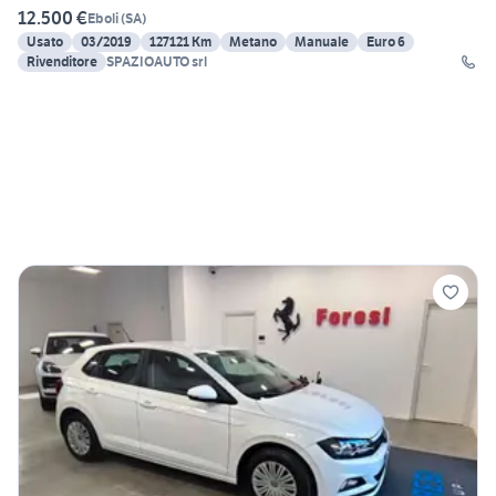
12.500 €
Eboli
(
SA
)
Usato
03/2019
127121 Km
Metano
Manuale
Euro 6
Rivenditore
SPAZIOAUTO srl