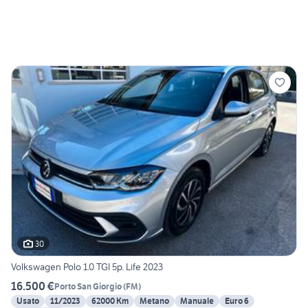
30
Volkswagen Polo 1.0 TGI 5p. Life 2023
16.500 €
Porto San Giorgio
(
FM
)
Usato
11/2023
62000 Km
Metano
Manuale
Euro 6