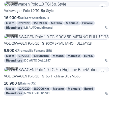
20
Volkswagen Polo 1.0 TGI 5p. Style
16.900 €
Aci Sant'Antonio
(
CT
)
Usato
02/2022
15929 Km
Metano
Manuale
Euro 6e
Rivenditore
LB AUTO multibrand
30
VOLKSWAGEN Polo 1.0 TGI 90CV 5P METANO FULL MY18
9.900 €
Francavilla Fontana
(
BR
)
Usato
07/2018
126000 Km
Metano
Manuale
Euro 6
Rivenditore
DC AUTO DAL 1957
10
VOLKSWAGEN Polo 1.0 TGI 5p. Highline BlueMotion
10.900 €
Baiano
(
AV
)
Usato
12/2020
180000 Km
Metano
Manuale
Euro 6
Rivenditore
NEW RIVAUTO SRL