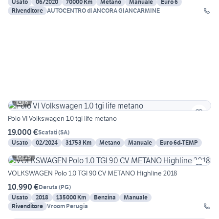
Usato
06/2020
70000 Km
Metano
Manuale
Euro 6
Rivenditore
AUTOCENTRO di ANCORA GIANCARMINE
6
Polo VI Volkswagen 1.0 tgi life metano
19.000 €
Scafati
(
SA
)
Usato
02/2024
31753 Km
Metano
Manuale
Euro 6d-TEMP
25
VOLKSWAGEN Polo 1.0 TGI 90 CV METANO Highline 2018
10.990 €
Deruta
(
PG
)
Usato
2018
135000 Km
Benzina
Manuale
Rivenditore
Vroom Perugia