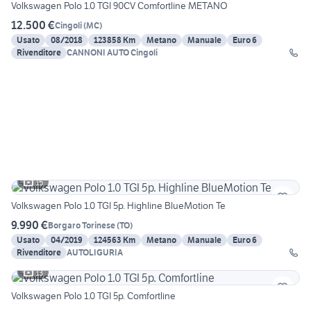
Volkswagen Polo 1.0 TGI 90CV Comfortline METANO
12.500 €
Cingoli
(
MC
)
Usato
08/2018
123858 Km
Metano
Manuale
Euro 6
Rivenditore
CANNONI AUTO Cingoli
15
Volkswagen Polo 1.0 TGI 5p. Highline BlueMotion Te
9.990 €
Borgaro Torinese
(
TO
)
Usato
04/2019
124563 Km
Metano
Manuale
Euro 6
Rivenditore
AUTOLIGURIA
13
Volkswagen Polo 1.0 TGI 5p. Comfortline