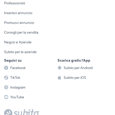
Informatica
Animali
Professionisti
Arredamento e
Console e
Accessori per
Casalinghi
Inserisci annuncio
Videogiochi
animali
Elettrodomestici
Promuovi annuncio
Audio/Video
Musica e Film
Giardino e Fai da te
Consigli per la vendita
Fotografia
Libri e Riviste
Abbigliamento e
Negozi e Aziende
Telefonia
Strumenti Musicali
Accessori
Subito per le aziende
Sports
Tutto per i bambini
Seguici su
Scarica gratis l'App
Biciclette
Facebook
Subito per Android
Collezionismo
TikTok
Subito per iOS
Instagram
YouTube