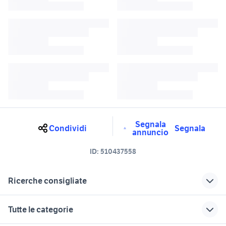
Segnala
Condividi
Segnala
annuncio
ID:
510437558
Ricerche consigliate
fly racing
completi neonato
Tutte le categorie
summit racing
garelli cross