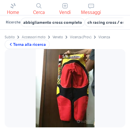
Home
Cerca
Vendi
Messaggi
abbigliamento cross completo
ch racing cross / endu
Ricerche
Subito
Accessori moto
Veneto
Vicenza (Prov)
Vicenza
Torna alla ricerca
1/6