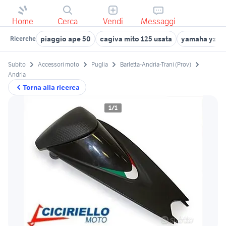
Home
Cerca
Vendi
Messaggi
piaggio ape 50
cagiva mito 125 usata
yamaha yzf r
Ricerche
Subito
Accessori moto
Puglia
Barletta-Andria-Trani (Prov)
Andria
Torna alla ricerca
1/1