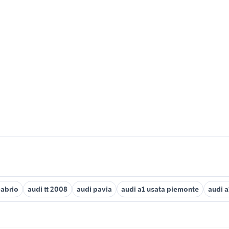
cabrio
audi tt 2008
audi pavia
audi a1 usata piemonte
audi 