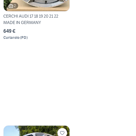
2
CERCHI AUDI 17 18 19 20 21 22
MADE IN GERMANY
649 €
Curtarolo
(
PD
)