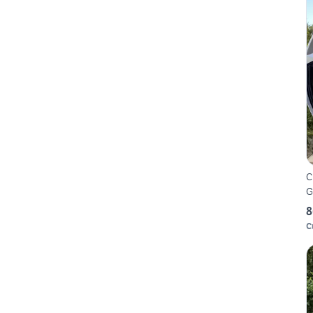
C
G
8
C