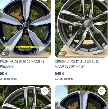
3
2
ERCHI AUDI 19 20 21 MADE IN
CERCHI AUDI 17 18 19 20 21 22
ERMANY
MADE IN GERMANY
60 €
649 €
urtarolo
(
PD
)
Curtarolo
(
PD
)