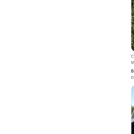
C
M
6
C