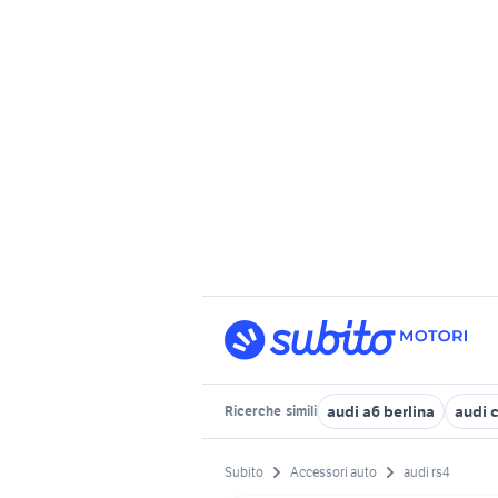
audi a6 berlina
audi 
Ricerche
simili
Subito
Accessori auto
audi rs4