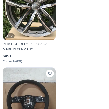
2
CERCHI AUDI 17 18 19 20 21 22
MADE IN GERMANY
649 €
Curtarolo
(
PD
)