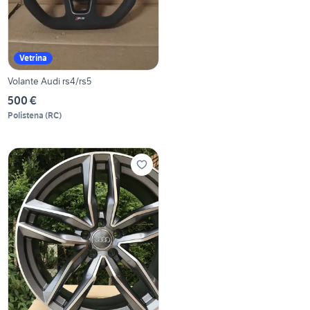
Vetrina
Volante Audi rs4/rs5
500 €
Polistena
(
RC
)