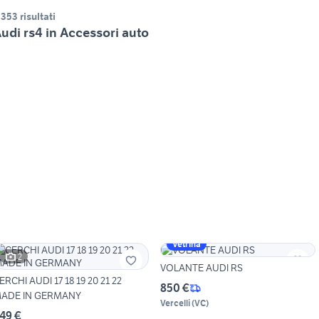
.353 risultati
udi rs4 in Accessori auto
Vetrina
2
VOLANTE AUDI RS
ERCHI AUDI 17 18 19 20 21 22
850 €
ADE IN GERMANY
Vercelli
(
VC
)
49 €