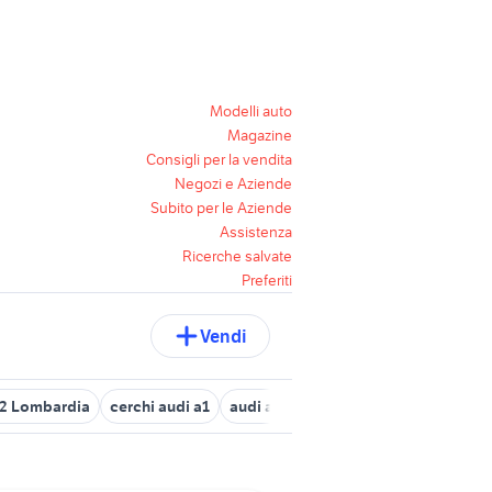
Modelli auto
Magazine
Consigli per la vendita
Negozi e Aziende
Subito per le Aziende
Assistenza
Ricerche salvate
Preferiti
Vendi
a2 Lombardia
cerchi audi a1
audi a3 usata bergamo
motore aud