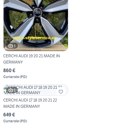
3
CERCHI AUDI 19 20 21 MADE IN
GERMANY
860 €
Curtarolo
(
PD
)
2
CERCHI AUDI 17 18 19 20 21 22
MADE IN GERMANY
649 €
Curtarolo
(
PD
)