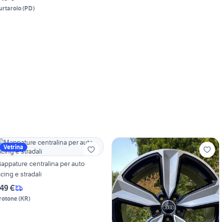
urtarolo
(
PD
)
Vetrina
appature centralina per auto
acing e stradali
49 €
rotone
(
KR
)