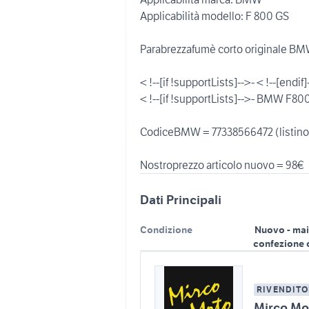
Applicabilità modello: F 800 GS
Parabrezzafumè corto originale BM
< !--[if !supportLists]-->- < !--[e
< !--[if !supportLists]-->- BMW F
CodiceBMW = 77338566472 (listino
Dati Principali
Condizione
Nuovo - mai
confezione 
RIVENDITO
Mirco Mo