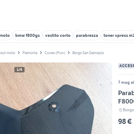
 moto
bmw f800gs
vestito corto
parabrezza
toner xpress m
sori moto
Piemonte
Cuneo (Prov)
Borgo San Dalmazzo
ACCES
1/4
7 mag al
Para
F800
Borgo
98 €