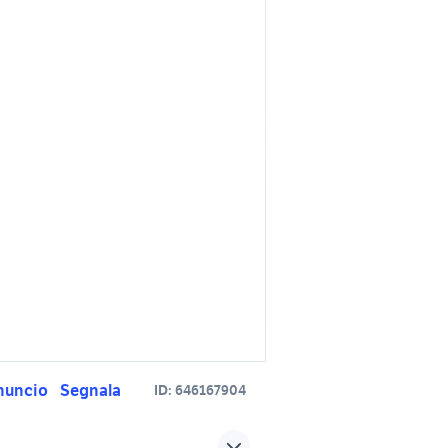
nuncio
Segnala
ID:
646167904