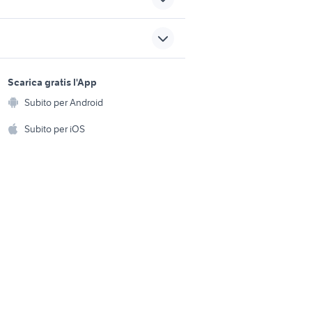
da
parabrezza scarabeo 50
parabrezza moto harley
sports e hobby
rezza
a
Scarica gratis l'App
moto BMW R 1150 R
Animali
Subito per Android
ento e
bmw moto varese
Accessori per animali
hi
Subito per iOS
ktm 690 usato
Musica e Film
omestici
ta
ktm rc 390 usata
Libri e Riviste
e Fai da te
Strumenti Musicali
amento e
ri
Sports
 i bambini
Biciclette
Collezionismo