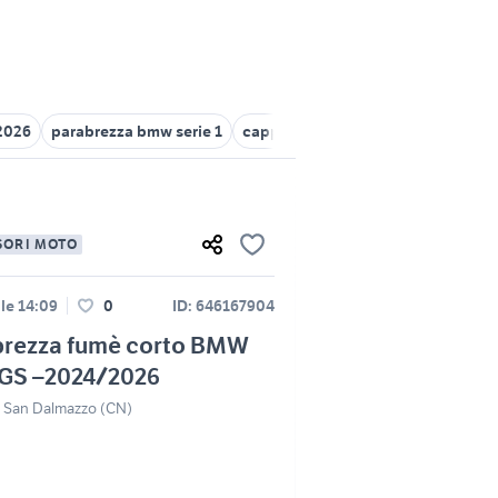
2026
parabrezza bmw serie 1
cappotto corto donna
bmw gs tr
SORI MOTO
le 14:09
0
ID: 646167904
brezza fumè corto BMW
GS –2024/2026
 San Dalmazzo (CN)