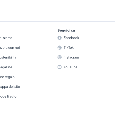
a golf 5
vestito corto paillettes
parabrezza fiat pan
a posteriore
suzuki vitara corto accessori
vespa lx parabrezza
 auto
auto
accessori moto
lavoro e servizi
elettronica
per la casa e la
za vespa accessori
parasole auto parab
Seguici su
person
scooter bmw 125 moto
Offerte di lavoro
Informatica
accessori auto
hi siamo
Facebook
Arredam
w 300
pneumatici bmw moto
moto bmw napoli
etto
Servizi
Console e Videogiochi
Casaling
avora con noi
TikTok
yamaha yzf r125
quad 250
 a schiera
Candidati in cerca di
Audio/Video
Elettrod
-max 400
ostenibilità
ducati 1098 usata
Instagram
cagiva mito 125 usa
lavoro
i
Fotografia
Giardino 
agazine
YouTube
Attrezzature di lavoro
Telefonia
Abbigli
dee regalo
Accesso
e altro
appa del sito
Tutto per
odelli auto