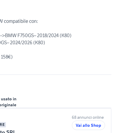
W compatibile con:
ndif]-->BMW F750GS– 2018/2024 (K80)
800GS– 2024/2026 (K80)
 158€)
 usato in
originale
68 annunci online
RE
Vai allo Shop
to SRL