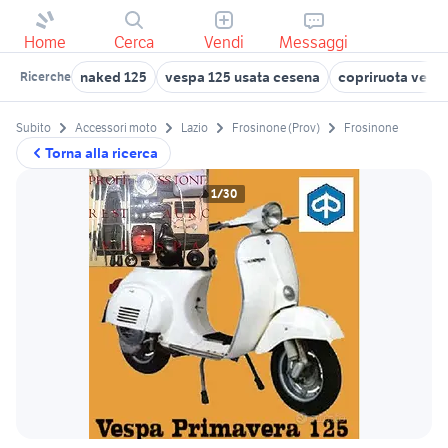
Home
Cerca
Vendi
Messaggi
naked 125
vespa 125 usata cesena
copriruota vespa
Ricerche
Subito
Accessori moto
Lazio
Frosinone (Prov)
Frosinone
Torna alla ricerca
1/30