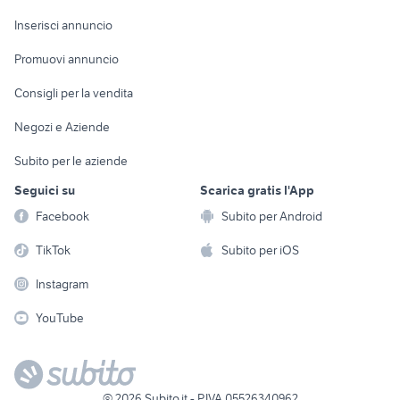
Arredamento e
Console e
Accessori per
motorino 50 usato napoli
aprilia caponord usata
Casalinghi
Inserisci annuncio
Videogiochi
animali
suzuki gsx s 750 usata
ktm rc 390 usata
Elettrodomestici
Promuovi annuncio
Audio/Video
Musica e Film
Giardino e Fai da te
Consigli per la vendita
Fotografia
Libri e Riviste
Abbigliamento e
Negozi e Aziende
Telefonia
Strumenti Musicali
Accessori
Subito per le aziende
Sports
Tutto per i bambini
Seguici su
Scarica gratis l'App
Biciclette
Facebook
Subito per Android
Collezionismo
TikTok
Subito per iOS
Instagram
YouTube
©
2026
Subito.it - P.IVA 05526340962