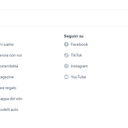
honda milano
ricambi moto honda four
mercedes 1989
 800 vtec accessori
ricambi honda accessori auto
honda vfr 750 moto
lavoro e servizi
elettronica
per la casa e la
riginali honda
ricambi moto honda
iveco daily 1989 acc
Seguici su
person
Offerte di lavoro
Informatica
 auto
accessori moto
auto
hi siamo
Facebook
Arredam
ricambi honda acce
etto
Servizi
Console e Videogiochi
to ricambi
vfr 800 moto Lombardia
Casaling
avora con noi
TikTok
moto Palermo provi
 a schiera
Candidati in cerca di
Audio/Video
Elettrod
e trapani e
ostenibilità
Instagram
suzuki gsx s 750 usata
piaggio ape 50
lavoro
i
Fotografia
Giardino 
agazine
YouTube
5
motorino 50 usato napoli
yamaha x-max 400
Attrezzature di lavoro
Telefonia
Abbigli
dee regalo
Accesso
e altro
appa del sito
Tutto per
odelli auto