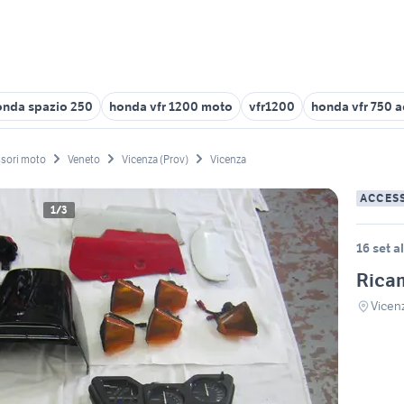
onda spazio 250
honda vfr 1200 moto
vfr1200
honda vfr 750 
sori moto
Veneto
Vicenza (Prov)
Vicenza
ACCES
1/3
16 set a
Rica
Vicenz