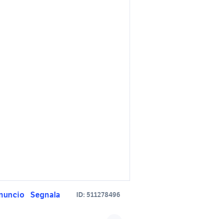
nuncio
Segnala
ID:
511278496