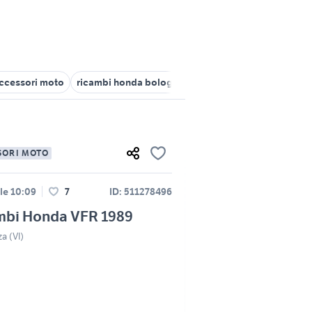
accessori moto
ricambi honda bologna
honda Sardegna
auto 
SORI MOTO
lle 10:09
7
ID: 511278496
mbi Honda VFR 1989
a (VI)