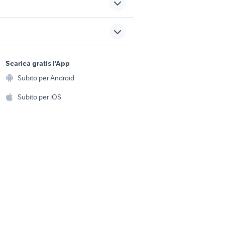
suzuki vitara 1989
honda vfr moto Campania
sports e hobby
essori
a
Scarica gratis l'App
moto honda
Animali
Subito per Android
ento e
ssori
Accessori per animali
cagiva mito 125 usata
hi
Subito per iOS
ncia
Musica e Film
omestici
yamaha yzf r125
Libri e Riviste
e Fai da te
lml star 200
Strumenti Musicali
amento e
ri
Sports
 i bambini
Biciclette
Collezionismo