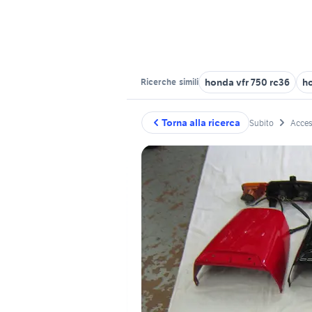
honda vfr 750 rc36
h
Ricerche
simili
Torna alla ricerca
Subito
Acces