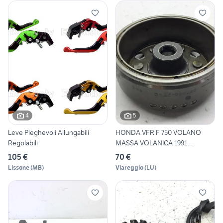
4
5
Leve Pieghevoli Allungabili
HONDA VFR F 750 VOLANO
Regolabili
MASSA VOLANICA 1991
VFR750F
105 €
70 €
Lissone
(
MB
)
Viareggio
(
LU
)