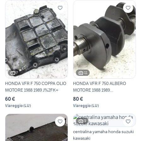
7
11
HONDA VFR F 750 COPPA OLIO
HONDA VFR F 750 ALBERO
MOTORE 1988 1989 J%2FK+
MOTORE 1988 1989
J%2FK+RC24
60 €
80 €
Viareggio
(
LU
)
Viareggio
(
LU
)
3
centralina yamaha honda suzuki
kawasaki