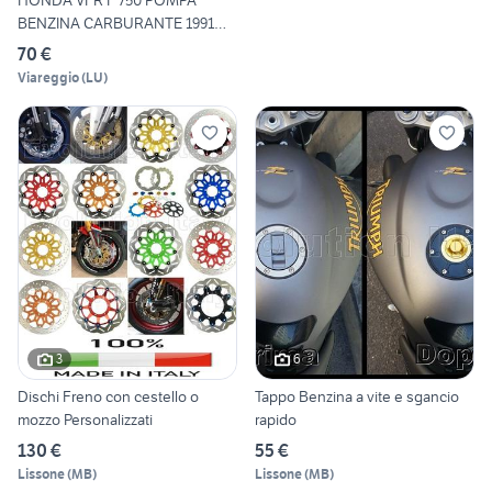
HONDA VFR F 750 POMPA
BENZINA CARBURANTE 1991
VFR7
70 €
Viareggio
(
LU
)
3
6
Dischi Freno con cestello o
Tappo Benzina a vite e sgancio
mozzo Personalizzati
rapido
130 €
55 €
Lissone
(
MB
)
Lissone
(
MB
)