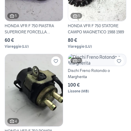
5
5
HONDA VFR F 750 PIASTRA
HONDA VFR F 750 STATORE
SUPERIORE FORCELLA
CAMPO MAGNETICO 1988 1989
MANUBRI
60 €
80 €
Viareggio
(
LU
)
Viareggio
(
LU
)
2
Dischi Freno Rotondo o
Margherita
100 €
Lissone
(
MB
)
4