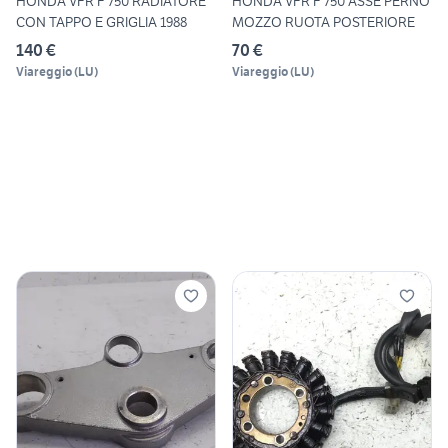
HONDA VFR F 750 RADIATORE
HONDA VFR F 750 ASSE PERNO
CON TAPPO E GRIGLIA 1988
MOZZO RUOTA POSTERIORE
140 €
70 €
Viareggio
(
LU
)
Viareggio
(
LU
)