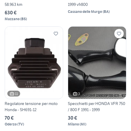
58.963 km
1999 vfr800
Cassano delle Murge
(
BA
)
630 €
Mazzano
(
BS
)
11
3
Regolatore tensione per moto
Specchietti per HONDA VFR 750
Honda - SH691-12
/ 800 F 1991 - 1999
70 €
30 €
Oderzo
(
TV
)
Milano
(
MI
)