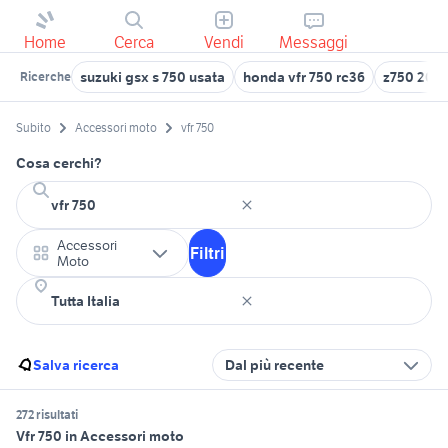
Home
Cerca
Vendi
Messaggi
suzuki gsx s 750 usata
honda vfr 750 rc36
z750 201
Ricerche
Subito
Accessori moto
vfr 750
Cosa cerchi?
Accessori
Filtri
Moto
Salva ricerca
Dal più recente
272 risultati
Vfr 750 in Accessori moto