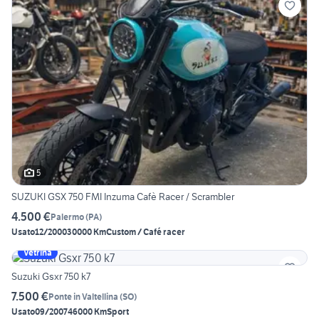
5
SUZUKI GSX 750 FMI Inzuma Cafè Racer / Scrambler
4.500 €
Palermo
(
PA
)
Usato
12/2000
30000 Km
Custom / Café racer
Vetrina
Suzuki Gsxr 750 k7
7.500 €
Ponte in Valtellina
(
SO
)
Usato
09/2007
46000 Km
Sport