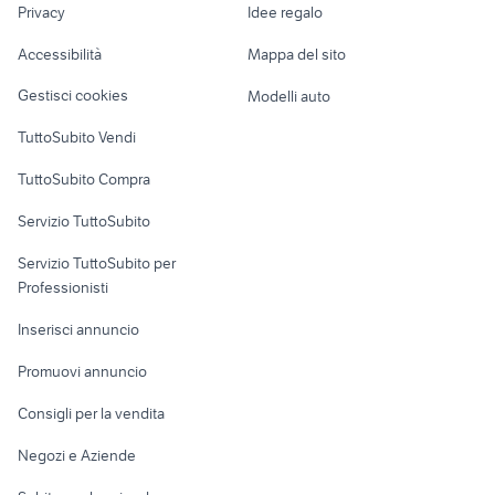
accessori yamaha dragstar 650
ducati 848 accessori moto
Privacy
Idee regalo
Garage e box
Caravan e Camper
Accessibilità
Mappa del sito
Loft, mansarde e
Veicoli commerciali
altro
Gestisci cookies
Modelli auto
Case vacanza
TuttoSubito Vendi
Uffici e Locali
TuttoSubito Compra
commerciali
Servizio TuttoSubito
elettronica
per la casa e la
sports e hobby
Servizio TuttoSubito per
persona
Informatica
Animali
Professionisti
Arredamento e
Console e
Accessori per
Casalinghi
Inserisci annuncio
Videogiochi
animali
Elettrodomestici
Promuovi annuncio
Audio/Video
Musica e Film
Giardino e Fai da te
Consigli per la vendita
Fotografia
Libri e Riviste
Abbigliamento e
Negozi e Aziende
Telefonia
Strumenti Musicali
Accessori