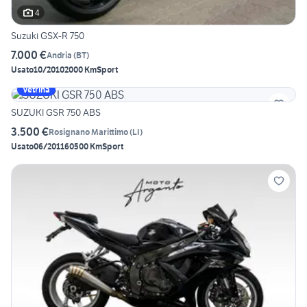
4
Suzuki GSX-R 750
7.000 €
Andria
(
BT
)
Usato
10/2010
2000 Km
Sport
Vetrina
SUZUKI GSR 750 ABS
3.500 €
Rosignano Marittimo
(
LI
)
Usato
06/2011
60500 Km
Sport