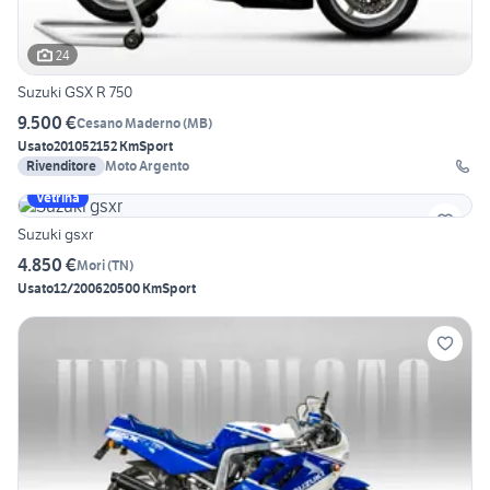
24
Suzuki GSX R 750
9.500 €
Cesano Maderno
(
MB
)
Usato
2010
52152 Km
Sport
Rivenditore
Moto Argento
Vetrina
Suzuki gsxr
4.850 €
Mori
(
TN
)
Usato
12/2006
20500 Km
Sport