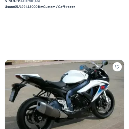
3.500 €
Salerno
(
SA
)
Usato
05/1994
18000 Km
Custom / Café racer