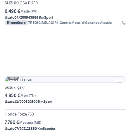
SUZUKI GSX R 750
6.490 €
Mede
(
PV
)
Usato
04/2009
43566 Km
Sport
Rivenditore
TREDICIMILAGIRI -Centro Moto- di Garando Alessio
6
Suzuki gsxr
4.850 €
Mori
(
TN
)
Usato
12/2006
20500 Km
Sport
5
Honda Forza 750
7.790 €
Messina
(
ME
)
Usato
07/2021
28850 Km
Scooter