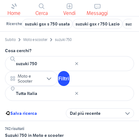
Home
Cerca
Vendi
Messaggi
suzuki gsx s 750 usata
suzuki gsx r 750 Lazio
suzuki
Ricerche
Subito
Moto e scooter
suzuki 750
Cosa cerchi?
Moto e
Filtri
Scooter
Salva ricerca
Dal più recente
742 risultati
Suzuki 750 in Moto e scooter