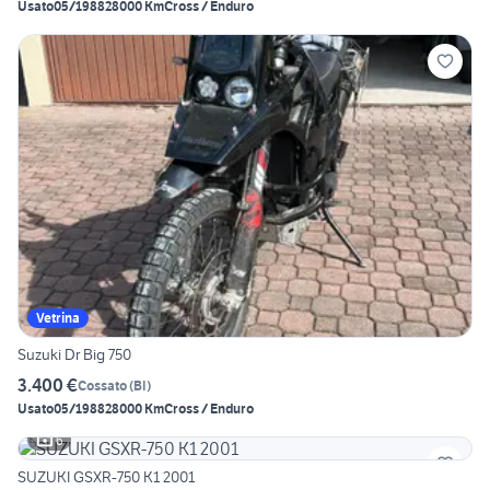
Usato
05/1988
28000 Km
Cross / Enduro
Vetrina
Suzuki Dr Big 750
3.400 €
Cossato
(
BI
)
Usato
05/1988
28000 Km
Cross / Enduro
6
SUZUKI GSXR-750 K1 2001