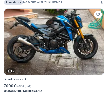
Rivenditore
NG MOTO srl SUZUKI HONDA
5
Suzuki gsxs 750
7.000 €
Roma
(
RM
)
Usato
08/2017
14000 Km
Altro