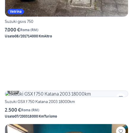
Vetrina
Suzuki gsxs 750
7.000 €
Roma
(
RM
)
Usato
08/2017
14000 Km
Altro
6
Suzuki GSX f 750 Katana 2003 18000km
2.500 €
Roma
(
RM
)
Usato
07/2003
18000 Km
Turismo