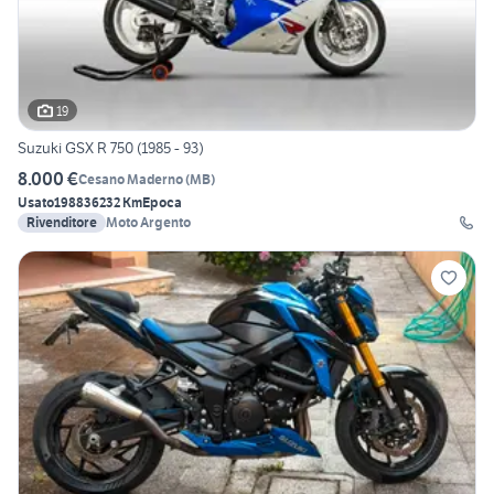
19
Suzuki GSX R 750 (1985 - 93)
8.000 €
Cesano Maderno
(
MB
)
Usato
1988
36232 Km
Epoca
Rivenditore
Moto Argento