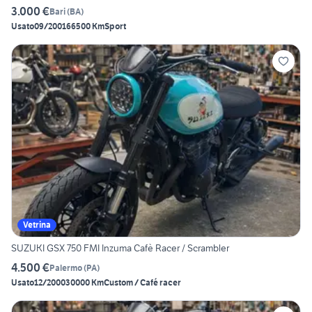
3.000 €
Bari
(
BA
)
Usato
09/2001
66500 Km
Sport
Vetrina
SUZUKI GSX 750 FMI Inzuma Cafè Racer / Scrambler
4.500 €
Palermo
(
PA
)
Usato
12/2000
30000 Km
Custom / Café racer