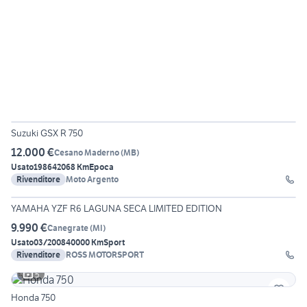
24
Suzuki GSX R 750
12.000 €
Cesano Maderno
(
MB
)
Usato
1986
42068 Km
Epoca
Rivenditore
Moto Argento
16
YAMAHA YZF R6 LAGUNA SECA LIMITED EDITION
9.990 €
Canegrate
(
MI
)
Usato
03/2008
40000 Km
Sport
Rivenditore
ROSS MOTORSPORT
5
Honda 750