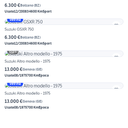
6.300 €
Bolzano
(
BZ
)
Usato
12/2008
34600 Km
Sport
Vetrina
Suzuki GSXR 750
6.300 €
Bolzano
(
BZ
)
Usato
12/2008
34600 Km
Sport
6
Suzuki Altro modello - 1975
13.000 €
Genova
(
GE
)
Usato
08/1975
700 Km
Epoca
Vetrina
Suzuki Altro modello - 1975
13.000 €
Genova
(
GE
)
Usato
08/1975
700 Km
Epoca