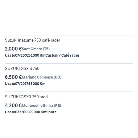
5
Suzuki Inazuma 750 cafè racer
2.000 €
Sant'Omero
(
TE
)
Usato
07/2002
51000 Km
Custom / Café racer
6
SUZUKI GSX S 750
6.500 €
Mariano Comense
(
CO
)
Usato
07/2017
55000 Km
6
SUZUKI GSXR 750 srad
4.200 €
Montecchio Emilia
(
RE
)
Usato
03/2000
29000 Km
Sport