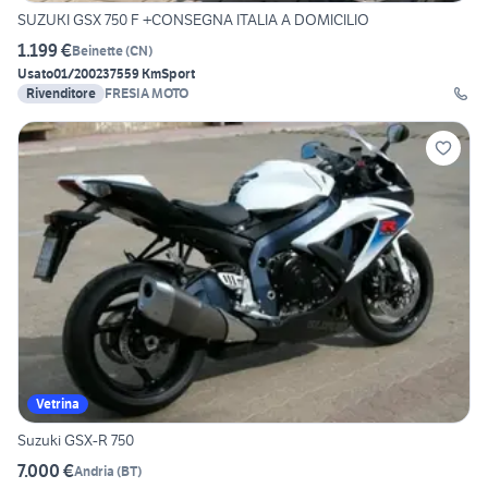
SUZUKI GSX 750 F +CONSEGNA ITALIA A DOMICILIO
1.199 €
Beinette
(
CN
)
Usato
01/2002
37559 Km
Sport
Rivenditore
FRESIA MOTO
Vetrina
Suzuki GSX-R 750
7.000 €
Andria
(
BT
)