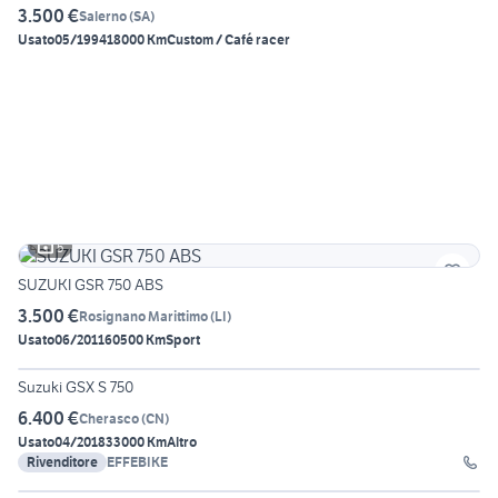
3.500 €
Salerno
(
SA
)
Usato
05/1994
18000 Km
Custom / Café racer
5
SUZUKI GSR 750 ABS
3.500 €
Rosignano Marittimo
(
LI
)
Usato
06/2011
60500 Km
Sport
3
Suzuki GSX S 750
6.400 €
Cherasco
(
CN
)
Usato
04/2018
33000 Km
Altro
Rivenditore
EFFEBIKE
20