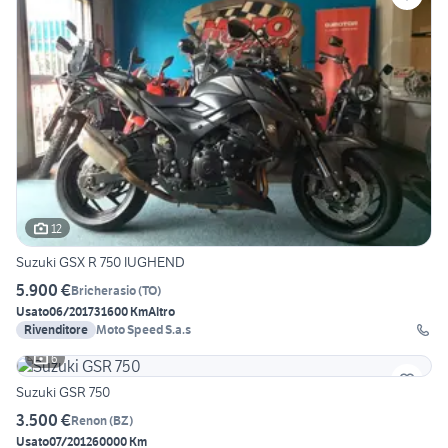
12
Suzuki GSX R 750 IUGHEND
5.900 €
Bricherasio
(
TO
)
Usato
06/2017
31600 Km
Altro
Rivenditore
Moto Speed S.a.s
6
Suzuki GSR 750
3.500 €
Renon
(
BZ
)
Usato
07/2012
60000 Km