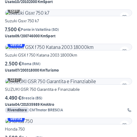
Usato
10/2010
2000 Km
Sport
6
Suzuki Gsxr 750 k7
7.500 €
Ponte in Valtellina
(
SO
)
Usato
09/2007
46000 Km
Sport
Vetrina
Suzuki GSX f 750 Katana 2003 18000km
2.500 €
Roma
(
RM
)
Usato
07/2003
18000 Km
Turismo
15
SUZUKI GSR 750 Garantita e Finanziabile
4.490 €
Brescia
(
BS
)
Usato
04/2015
35989 Km
Altro
Rivenditore
CMTmotor BRESCIA
Vetrina
Honda 750