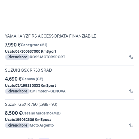
21
YAMAHA YZF R6 ACCESSORIATA FINANZIABILE
7.990 €
Canegrate
(
MI
)
Usato
06/2006
37000 Km
Sport
Rivenditore
ROSS MOTORSPORT
9
SUZUKI GSX R 750 SRAD
4.690 €
Genova
(
GE
)
Usato
02/1998
30032 Km
Sport
Rivenditore
CMTmotor - GENOVA
19
Suzuki GSX R 750 (1985 - 93)
8.500 €
Cesano Maderno
(
MB
)
Usato
1990
62606 Km
Epoca
Rivenditore
Moto Argento