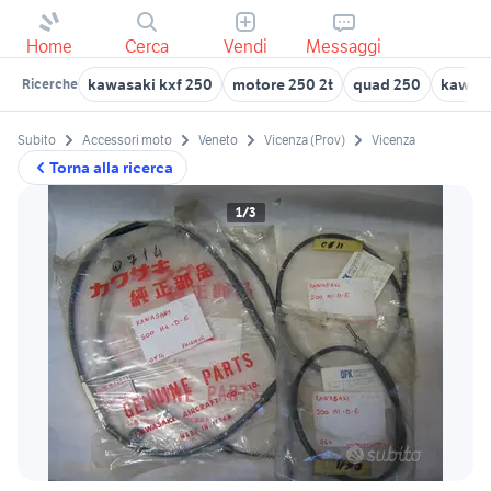
Home
Cerca
Vendi
Messaggi
kawasaki kxf 250
motore 250 2t
quad 250
kawasa
Ricerche
Subito
Accessori moto
Veneto
Vicenza (Prov)
Vicenza
Torna alla ricerca
1/3