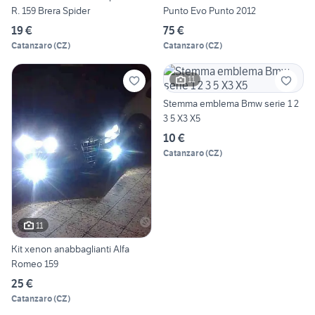
R. 159 Brera Spider
Punto Evo Punto 2012
19 €
75 €
Catanzaro
(
CZ
)
Catanzaro
(
CZ
)
11
Stemma emblema Bmw serie 1 2
3 5 X3 X5
10 €
Catanzaro
(
CZ
)
11
Kit xenon anabbaglianti Alfa
Romeo 159
25 €
Catanzaro
(
CZ
)