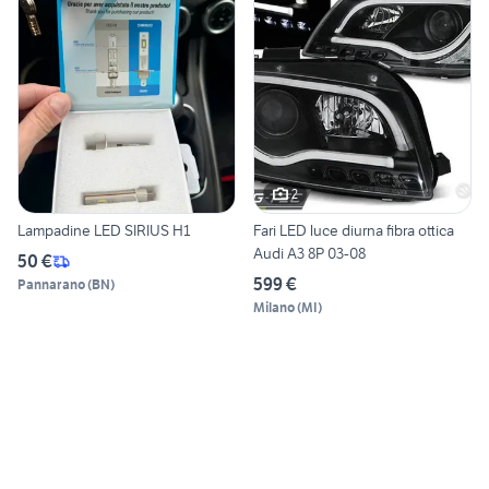
2
Lampadine LED SIRIUS H1
Fari LED luce diurna fibra ottica
Audi A3 8P 03-08
50 €
599 €
Pannarano
(
BN
)
Milano
(
MI
)