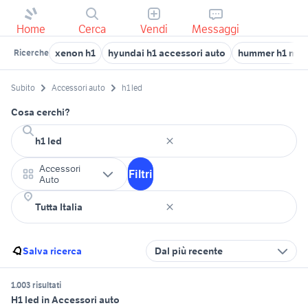
Home
Cerca
Vendi
Messaggi
xenon h1
hyundai h1 accessori auto
hummer h1 mili
Ricerche
Subito
Accessori auto
h1 led
Cosa cerchi?
Accessori
Filtri
Auto
Salva ricerca
Dal più recente
1.003 risultati
H1 led in Accessori auto