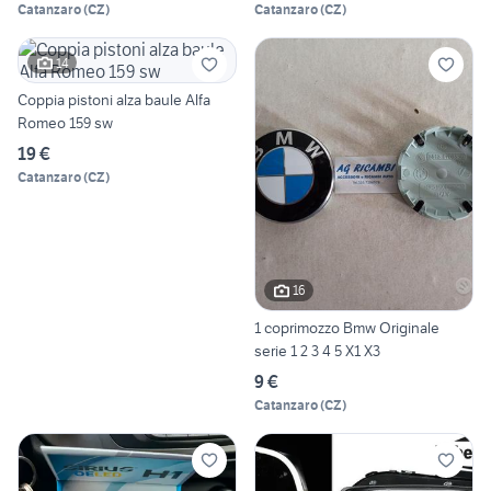
Catanzaro
(
CZ
)
Catanzaro
(
CZ
)
14
Coppia pistoni alza baule Alfa
Romeo 159 sw
19 €
Catanzaro
(
CZ
)
16
1 coprimozzo Bmw Originale
serie 1 2 3 4 5 X1 X3
9 €
Catanzaro
(
CZ
)