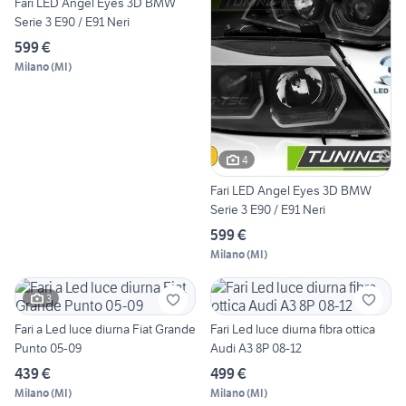
Fari LED Angel Eyes 3D BMW
Serie 3 E90 / E91 Neri
599 €
Milano
(
MI
)
4
Fari LED Angel Eyes 3D BMW
Serie 3 E90 / E91 Neri
599 €
Milano
(
MI
)
3
Fari a Led luce diurna Fiat Grande
Fari Led luce diurna fibra ottica
Punto 05-09
Audi A3 8P 08-12
439 €
499 €
Milano
(
MI
)
Milano
(
MI
)