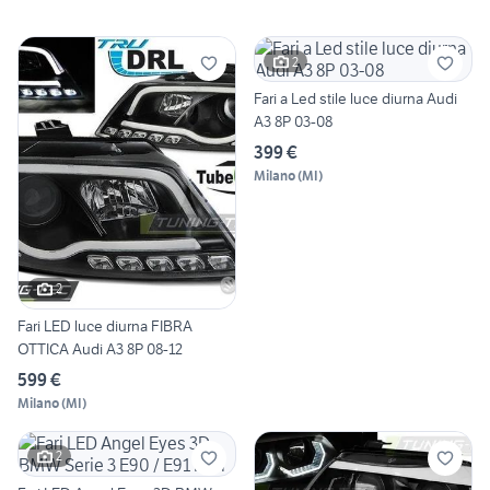
2
Fari a Led stile luce diurna Audi
A3 8P 03-08
399 €
Milano
(
MI
)
2
Fari LED luce diurna FIBRA
OTTICA Audi A3 8P 08-12
599 €
Milano
(
MI
)
2