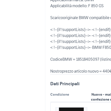
Applicabilità modello: F 850 GS
Scaricooriginale BMW compatibile 
< !--[if !supportLists]-->- < !--[e
< !--[if !supportLists]-->- < !--[e
< !--[if !supportLists]-->- < !--[e
< !--[if !supportLists]-->- BMW F
CodiceBMW = 18518405097 (listin
Dati Principali
Condizione
Nuovo - mai
confezione 