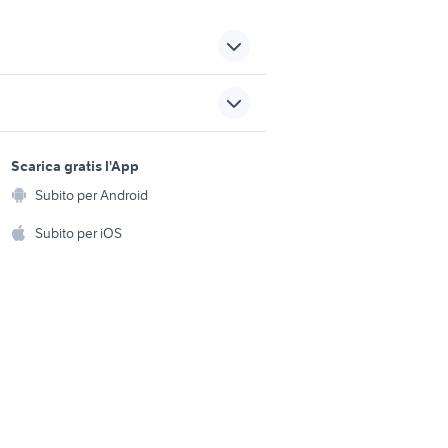
3008 peugeot 2018
 18
accessori casa originali
sports e hobby
a
Scarica gratis l'App
ali
Animali
accessori originali ford
Subito per Android
ento e
Accessori per animali
hi
Subito per iOS
moto interesse storico 2018
Musica e Film
omestici
Libri e Riviste
xr 600
e Fai da te
Strumenti Musicali
moto gas gas
amento e
ri
Sports
 i bambini
Biciclette
Collezionismo