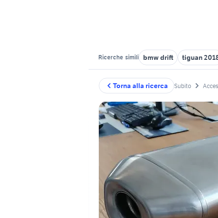
bmw drift
tiguan 201
Ricerche
simili
Torna alla ricerca
Subito
Acces