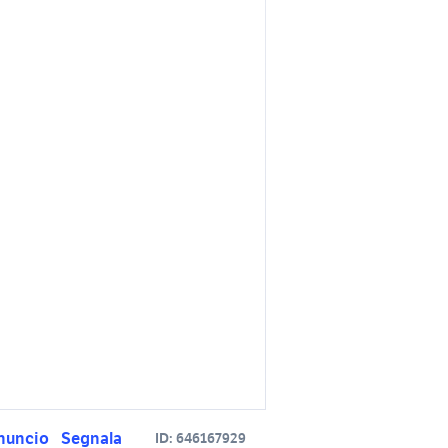
nuncio
Segnala
ID:
646167929