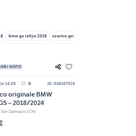
18
bmw gs rallye 2018
scarico golf r
scarico akrapovic bmw m
SORI MOTO
le 14:09
0
ID: 646167929
ico originale BMW
GS – 2018/2024
 San Dalmazzo (CN)
€