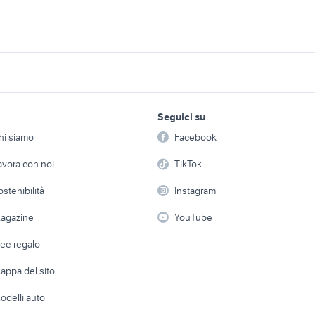
e 8 2018
bmw f850gs accessori moto
bmw gs 850 2018
cerchi originali bmw
 2018
bmw r1250r moto
accessori auto
lavoro e servizi
elettronica
per la casa e la
valigie alluminio originali
Seguici su
person
 scarico omologato
cerchi 17 bmw origin
Offerte di lavoro
Informatica
bmw gs 1200 adventure
accessori moto
hi siamo
Facebook
Arredam
moto
etto
Servizi
Console e Videogiochi
Casaling
avora con noi
TikTok
rico accessori
cerchi originali bmw
ricambi originali bmw moto
accessori moto
 a schiera
Candidati in cerca di
Audio/Video
Elettrod
ostenibilità
Instagram
lavoro
moto usate trapani e
i
Fotografia
x s 750 usata
piaggio ape 50
Giardino 
provincia
agazine
YouTube
Attrezzature di lavoro
Telefonia
5
cafe racer usate
vespa 90 ss
Abbigli
dee regalo
Accesso
e altro
appa del sito
Tutto per
odelli auto