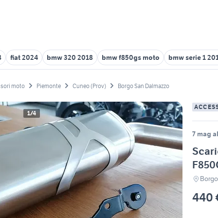
8
fiat 2024
bmw 320 2018
bmw f850gs moto
bmw serie 1 20
sori moto
Piemonte
Cuneo (Prov)
Borgo San Dalmazzo
ACCES
1/4
7 mag al
Scar
F850
Borgo
440 