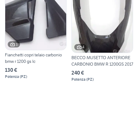
3
4
Fianchetti copri telaio carbonio
BECCO MUSETTO ANTERIORE
bmw r 1200 gs lc
CARBONIO BMW R 1200GS 2017
130 €
240 €
Potenza
(
PZ
)
Potenza
(
PZ
)