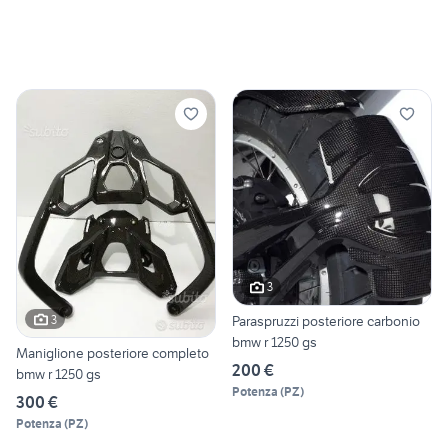
3
Paraspruzzi posteriore carbonio
3
bmw r 1250 gs
Maniglione posteriore completo
200 €
bmw r 1250 gs
Potenza
(
PZ
)
300 €
Potenza
(
PZ
)