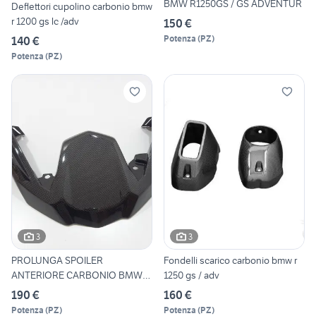
BMW R1250GS / GS ADVENTUR
Deflettori cupolino carbonio bmw
r 1200 gs lc /adv
150 €
Potenza
(
PZ
)
140 €
Potenza
(
PZ
)
3
3
PROLUNGA SPOILER
Fondelli scarico carbonio bmw r
ANTERIORE CARBONIO BMW
1250 gs / adv
GS 1200 AD
190 €
160 €
Potenza
(
PZ
)
Potenza
(
PZ
)