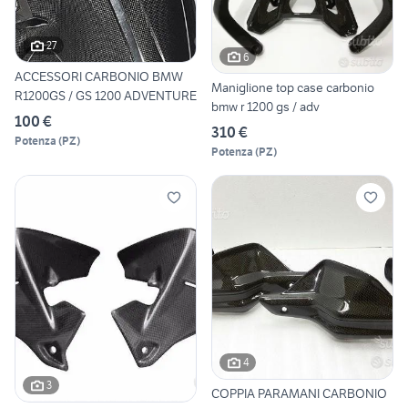
27
6
ACCESSORI CARBONIO BMW
Maniglione top case carbonio
R1200GS / GS 1200 ADVENTURE
bmw r 1200 gs / adv
100 €
310 €
Potenza
(
PZ
)
Potenza
(
PZ
)
4
3
COPPIA PARAMANI CARBONIO