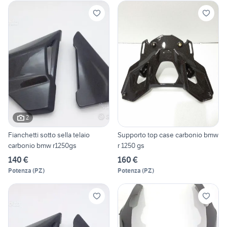
2
Fianchetti sotto sella telaio
Supporto top case carbonio bmw
carbonio bmw r1250gs
r 1250 gs
140 €
160 €
Potenza
(
PZ
)
Potenza
(
PZ
)