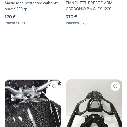
Maniglione posteriore carbonio
FIANCHETTI PRESE D'ARIA
bmw r1250 gs
CARBONIO BMW GS 1200
ADVEN
170 €
370 €
Potenza
(
PZ
)
Potenza
(
PZ
)