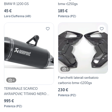
BMW R 1200 GS
bmw r1250gs
45 €
185 €
Loro Ciuffenna
(
AR
)
Potenza
(
PZ
)
5
Fianchetti laterali serbatoio
4
carbonio bmw r1200gs
TERMINALE SCARICO
230 €
AKRAPOVIC TITANIO NERO
Potenza
(
PZ
)
BMW R1200
995 €
Potenza
(
PZ
)