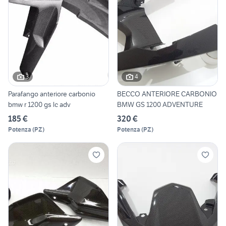
3
4
Parafango anteriore carbonio
BECCO ANTERIORE CARBONIO
bmw r 1200 gs lc adv
BMW GS 1200 ADVENTURE
185 €
320 €
Potenza
(
PZ
)
Potenza
(
PZ
)