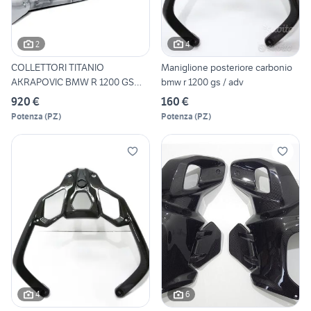
2
4
COLLETTORI TITANIO
Maniglione posteriore carbonio
AKRAPOVIC BMW R 1200 GS
bmw r 1200 gs / adv
ADVENTU
920 €
160 €
Potenza
(
PZ
)
Potenza
(
PZ
)
4
6