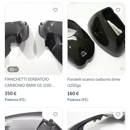
4
FIANCHETTI SERBATOIO
Fondelli scarico carbonio bmw
CARBONIO BMW GS 1200
r1250gs
ADVENTUR
350 €
160 €
Potenza
(
PZ
)
Potenza
(
PZ
)