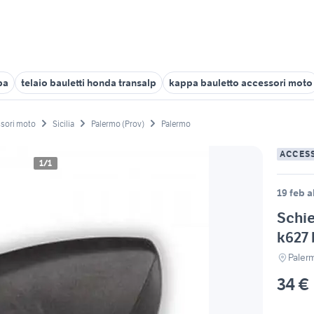
pa
telaio bauletti honda transalp
kappa bauletto accessori moto
sori moto
Sicilia
Palermo (Prov)
Palermo
ACCES
1/1
19 feb a
Schie
k627 
Paler
34 €