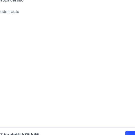
appa del sito
Tutto per
odelli auto
 bauletti k35 k46