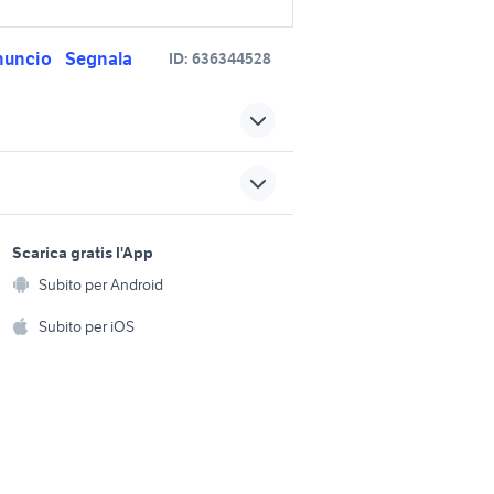
nuncio
Segnala
ID:
636344528
kappa borse moto
 kappa
bauletto moto vintage
sports e hobby
sori moto
bauletti moto Verona
a
Scarica gratis l'App
Animali
provincia
Subito per Android
ento e
moto
bauletto vespa gts 300
Accessori per animali
hi
Subito per iOS
accessori moto
Musica e Film
omestici
typhoon 50
moto cafe racer
Libri e Riviste
e Fai da te
Strumenti Musicali
amento e
ri
Sports