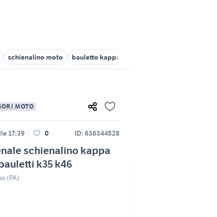
schienalino moto
bauletto kappa 46
schienale moto
schien
SORI MOTO
lle 17:39
0
ID: 636344528
nale schienalino kappa
bauletti k35 k46
mo (PA)