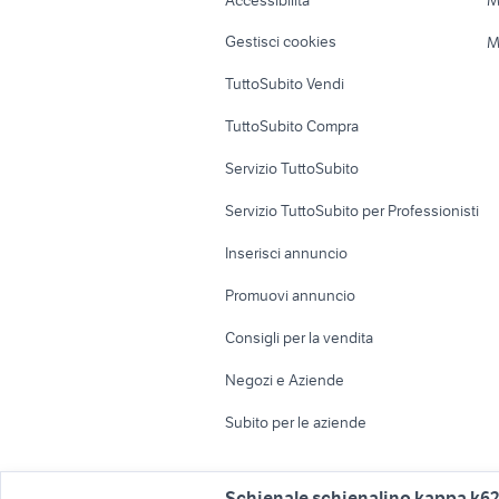
Accessibilità
M
Veicoli commerciali
Case vacanza
Gestisci cookies
M
Uffici e Locali
TuttoSubito Vendi
commerciali
TuttoSubito Compra
Servizio TuttoSubito
Servizio TuttoSubito per Professionisti
Inserisci annuncio
Promuovi annuncio
Consigli per la vendita
Negozi e Aziende
Subito per le aziende
Schienale schienalino kappa k627