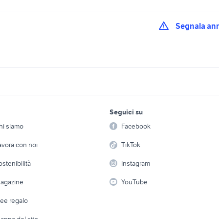
Segnala an
auletto
bauletto max
bauletti kappa
moto kappa
bauletto givi accessori auto
borse laterali moto
i moto
lavoro e servizi
elettronica
per la casa e la
bauletto givi acces
Seguici su
person
accessori auto Puglia
bauletti moto Bari provincia
Offerte di lavoro
Informatica
Liguria
hi siamo
Facebook
Arredam
moto Padova
bauletto piaggio accessori
bauletti accessori 
etto
Servizi
Console e Videogiochi
Casaling
avora con noi
TikTok
auto
Puglia
 a schiera
Candidati in cerca di
Audio/Video
Elettrod
-max 400
motorino 50 usato napoli
cafe racer usate
ostenibilità
Instagram
lavoro
W R 1150 R
suzuki gsx s 750 usata
cerchi 18 golf 7
i
Fotografia
Giardino 
agazine
YouTube
Attrezzature di lavoro
Telefonia
Abbigli
dee regalo
Accesso
e altro