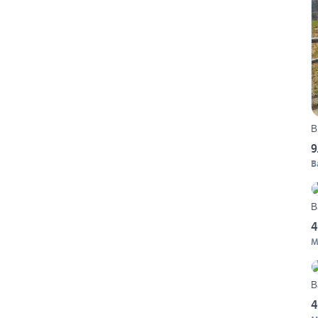
B
9
B
B
4
M
B
4