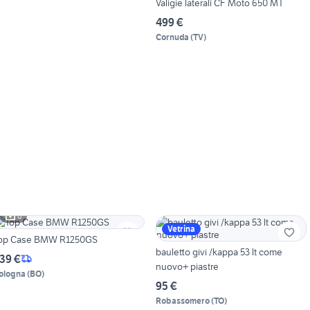
Valigie laterali CF Moto 650 MT
499 €
Cornuda
(
TV
)
6
Vetrina
op Case BMW R1250GS
bauletto givi /kappa 53 lt come
39 €
nuovo+ piastre
ologna
(
BO
)
95 €
Robassomero
(
TO
)