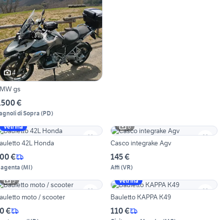
4
MW gs
.500 €
agnoli di Sopra
(
PD
)
6
Vetrina
auletto 42L Honda
Casco integrake Agv
00 €
145 €
agenta
(
MI
)
Affi
(
VR
)
5
Vetrina
auletto moto / scooter
Bauletto KAPPA K49
0 €
110 €