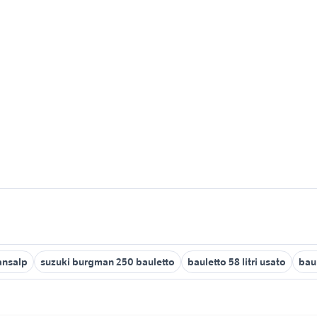
ransalp
suzuki burgman 250 bauletto
bauletto 58 litri usato
bau