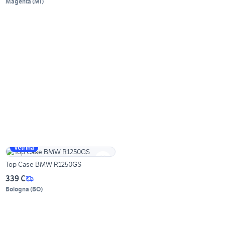
Magenta
(
MI
)
Vetrina
Top Case BMW R1250GS
339 €
Bologna
(
BO
)