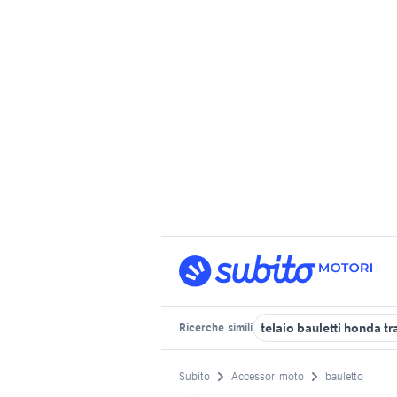
telaio bauletti honda t
Ricerche
simili
Subito
Accessori moto
bauletto