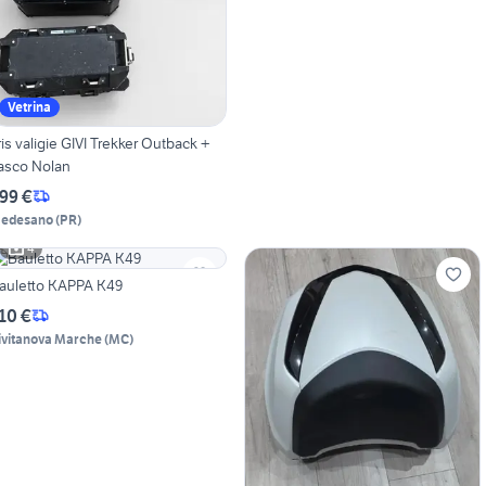
Vetrina
ris valigie GIVI Trekker Outback +
asco Nolan
99 €
edesano
(
PR
)
4
auletto KAPPA K49
10 €
ivitanova Marche
(
MC
)