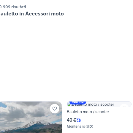
0.909 risultati
auletto in Accessori moto
Vetrina
Bauletto moto / scooter
40 €
Montenars
(
UD
)