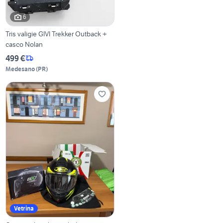
6
Tris valigie GIVI Trekker Outback +
casco Nolan
499 €
Medesano
(
PR
)
Vetrina