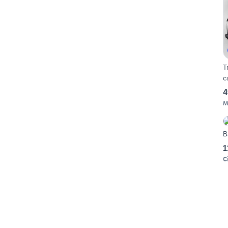
T
c
4
M
B
1
C