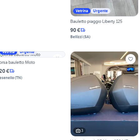
Vetrina
Urgente
Bauletto piaggio Liberty 125
90 €
Bellizzi
(
SA
)
Vetrina
Urgente
orsa bauletto Moto
20 €
esenello
(
TN
)
3