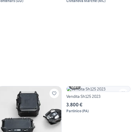
ontenars
(
UD
)
Civitanova Marche
(
MC
)
6
Vendita Sh125 2023
3.800 €
Partinico
(
PA
)