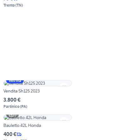
Trento
(
TN
)
Vetrina
Vendita Sh125 2023
3.800 €
Partinico
(
PA
)
6
Bauletto 42L Honda
400 €