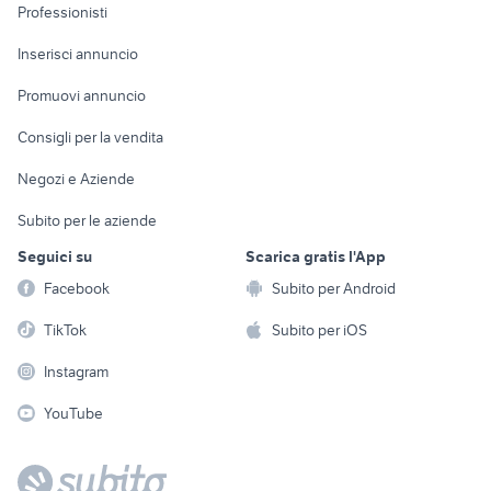
Informatica
Animali
Professionisti
Arredamento e
Console e
Accessori per
Casalinghi
Inserisci annuncio
Videogiochi
animali
Elettrodomestici
Promuovi annuncio
Audio/Video
Musica e Film
Giardino e Fai da te
Consigli per la vendita
Fotografia
Libri e Riviste
Abbigliamento e
Negozi e Aziende
Telefonia
Strumenti Musicali
Accessori
Subito per le aziende
Sports
Tutto per i bambini
Seguici su
Scarica gratis l'App
Biciclette
Facebook
Subito per Android
Collezionismo
TikTok
Subito per iOS
Instagram
YouTube