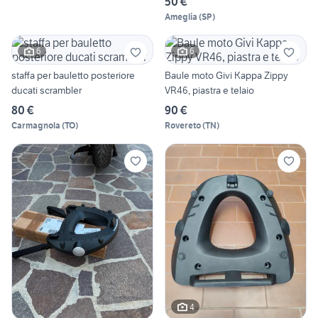
50 €
Ameglia
(
SP
)
6
6
staffa per bauletto posteriore
Baule moto Givi Kappa Zippy
ducati scrambler
VR46, piastra e telaio
80 €
90 €
Carmagnola
(
TO
)
Rovereto
(
TN
)
4