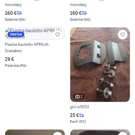
monokey
monokey
160 €
160 €
Salerno
(
SA
)
Salerno
(
SA
)
Vetrina
Piastra bauletto APRILIA-
Scarabeo
29 €
Palermo
(
PA
)
2
givi sr9253
25 €
Forli'
(
FC
)