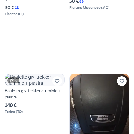
50 €
30 €
Fiorano Modenese
(
MO
)
Firenze
(
FI
)
6
Bauletto givi trekker alluminio +
piastra
140 €
Torino
(
TO
)