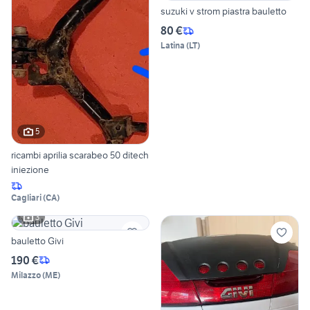
suzuki v strom piastra bauletto
80 €
Latina
(
LT
)
5
ricambi aprilia scarabeo 50 ditech
iniezione
Cagliari
(
CA
)
3
bauletto Givi
190 €
Milazzo
(
ME
)