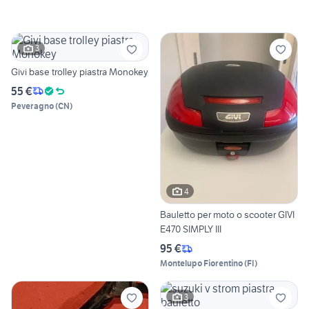
3
Givi base trolley piastra Monokey
55 €
Peveragno
(
CN
)
4
Bauletto per moto o scooter GIVI
E470 SIMPLY III
95 €
Montelupo Fiorentino
(
FI
)
3