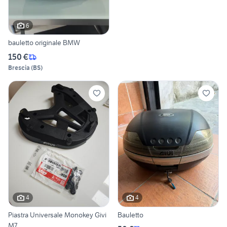
6
bauletto originale BMW
150 €
Brescia
(
BS
)
4
4
Piastra Universale Monokey Givi
Bauletto
M7