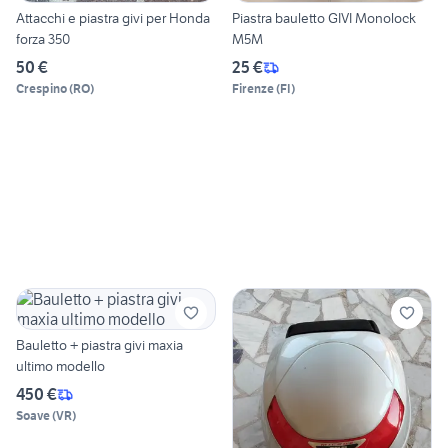
Attacchi e piastra givi per Honda
Piastra bauletto GIVI Monolock
forza 350
M5M
50 €
25 €
Crespino
(
RO
)
Firenze
(
FI
)
Bauletto + piastra givi maxia
ultimo modello
450 €
Soave
(
VR
)