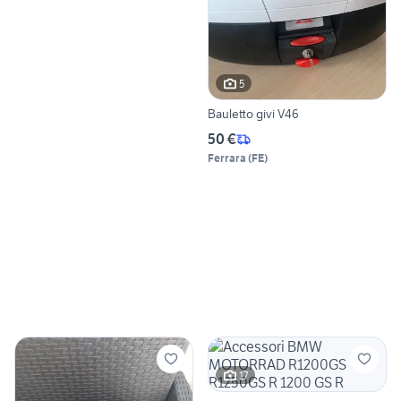
5
Bauletto givi V46
50 €
Ferrara
(
FE
)
17