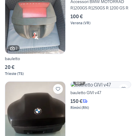
Accessori BMW MOTORRAD
R1200GS R1250GS R 1200 GS R
100 €
Verona
(
VR
)
2
bauletto
20 €
Trieste
(
TS
)
4
bauletto GIVI v47
150 €
Rimini
(
RN
)