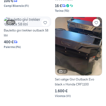
100 €
16 €
Campi Bisenzio
(
FI
)
Torino
(
TO
)
4
Bauletto givi trekker outback 58
litri
400 €
Palermo
(
PA
)
12
Set valige Givi Outback Evo
black x Honda CRF1100
1.600 €
Vicenza
(
VI
)