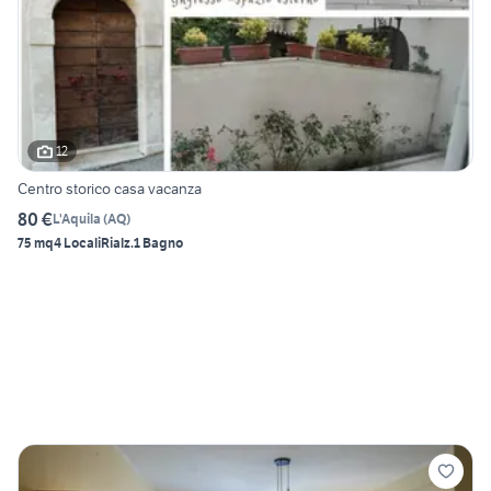
12
Centro storico casa vacanza
80 €
L'Aquila
(
AQ
)
75 mq
4 Locali
Rialz.
1 Bagno