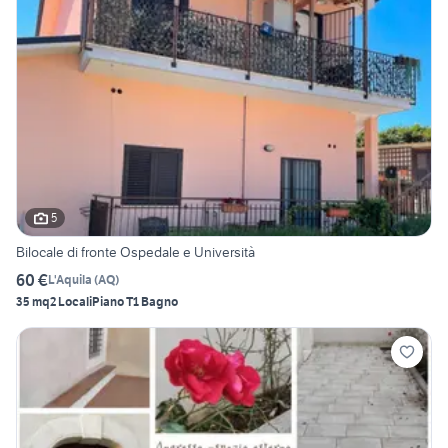
5
Bilocale di fronte Ospedale e Università
60 €
L'Aquila
(
AQ
)
35 mq
2 Locali
Piano T
1 Bagno