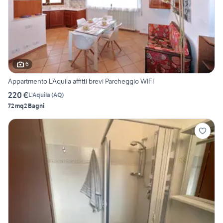
6
Appartmento L'Aquila affitti brevi Parcheggio WIFI
220 €
L'Aquila
(
AQ
)
72 mq
2 Bagni