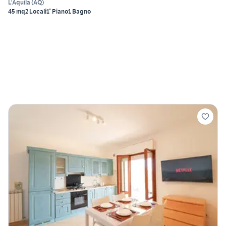
L'Aquila
(
AQ
)
45 mq
2 Locali
1° Piano
1 Bagno