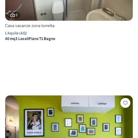
6
Casa vacanze zona torretta
L'Aquila
(
AQ
)
40 mq
3 Locali
Piano T
1 Bagno