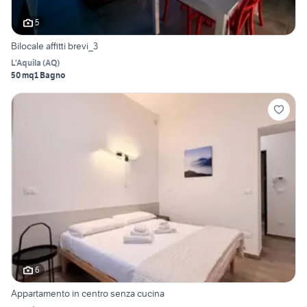
5
Bilocale affitti brevi_3
L'Aquila
(
AQ
)
50 mq
1 Bagno
6
Appartamento in centro senza cucina