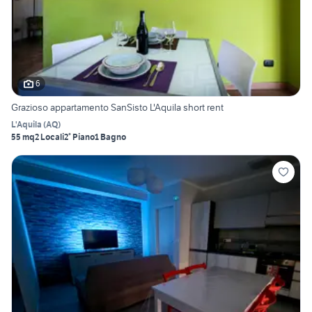
6
Grazioso appartamento SanSisto L'Aquila short rent
L'Aquila
(
AQ
)
55 mq
2 Locali
2° Piano
1 Bagno