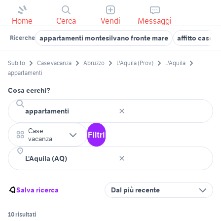
Home
Cerca
Vendi
Messaggi
appartamenti montesilvano fronte mare
affitto case 
Ricerche
Subito
Case vacanza
Abruzzo
L'Aquila (Prov)
L'Aquila
appartamenti
Cosa cerchi?
Case
Filtri
vacanza
Salva ricerca
Dal più recente
10 risultati