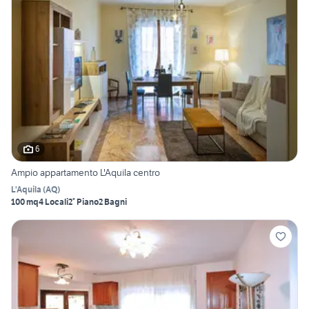
6
Ampio appartamento L'Aquila centro
L'Aquila
(
AQ
)
100 mq
4 Locali
2° Piano
2 Bagni