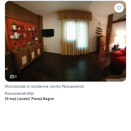
6
Monolocale in residence centro Pescasseroli
Pescasseroli
(
AQ
)
35 mq
1 Locale
1° Piano
1 Bagno