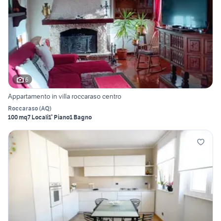
6
Appartamento in villa roccaraso centro
Roccaraso
(
AQ
)
100 mq
7 Locali
1° Piano
1 Bagno