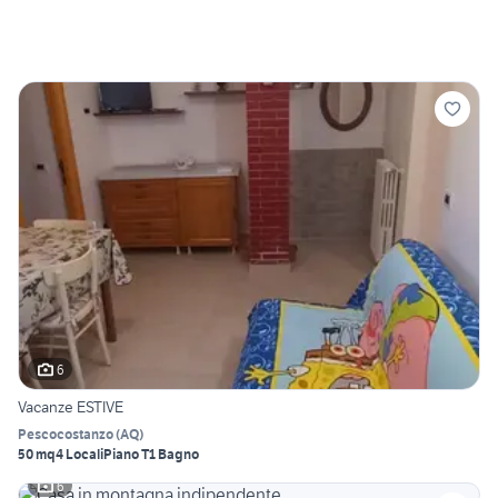
6
Vacanze ESTIVE
Pescocostanzo
(
AQ
)
50 mq
4 Locali
Piano T
1 Bagno
6