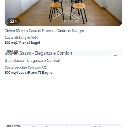
12
Civico 83 e La Casa di Rocca a Castel di Sangro
Castel di Sangro
(
AQ
)
100 mq
2° Piano
2 Bagni
6
Gran Sasso - Eleganza e Comfort
Castelvecchio Calvisio
(
AQ
)
100 mq
4 Locali
Piano T
1 Bagno
12