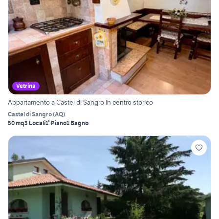
Vetrina
Appartamento a Castel di Sangro in centro storico
Castel di Sangro
(
AQ
)
50 mq
3 Locali
1° Piano
1 Bagno