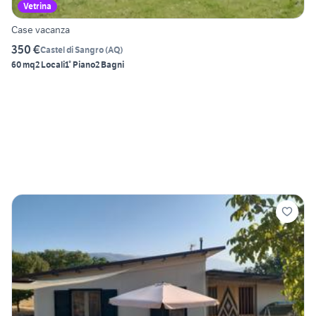
Vetrina
Case vacanza
350 €
Castel di Sangro
(
AQ
)
60 mq
2 Locali
1° Piano
2 Bagni