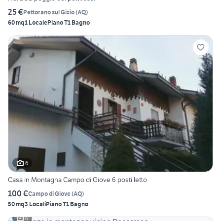
25 €
Pettorano sul Gizio
(
AQ
)
60 mq
1 Locale
Piano T
1 Bagno
6
Casa in Montagna Campo di Giove 6 posti letto
100 €
Campo di Giove
(
AQ
)
50 mq
3 Locali
Piano T
1 Bagno
6