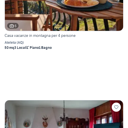
6
Casa vacanze in montagna per 4 persone
Ateleta
(
AQ
)
50 mq
3 Locali
1° Piano
1 Bagno