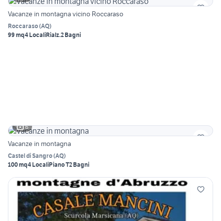
Vacanze in montagna vicino Roccaraso
Roccaraso
(
AQ
)
99 mq
4 Locali
Rialz.
2 Bagni
6
Vacanze in montagna
Castel di Sangro
(
AQ
)
100 mq
4 Locali
Piano T
2 Bagni