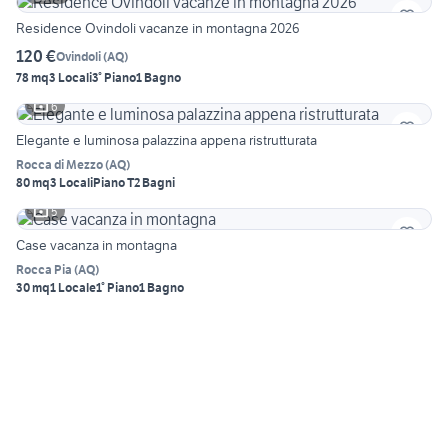
Residence Ovindoli vacanze in montagna 2026
120 €
Ovindoli
(
AQ
)
78 mq
3 Locali
3° Piano
1 Bagno
6
Elegante e luminosa palazzina appena ristrutturata
Rocca di Mezzo
(
AQ
)
80 mq
3 Locali
Piano T
2 Bagni
5
Case vacanza in montagna
Rocca Pia
(
AQ
)
30 mq
1 Locale
1° Piano
1 Bagno