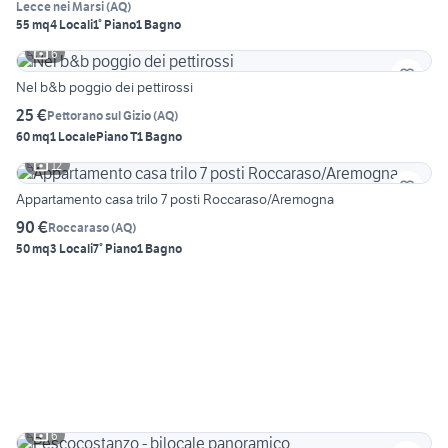
Lecce nei Marsi
(
AQ
)
55 mq
4 Locali
1° Piano
1 Bagno
6
Nel b&b poggio dei pettirossi
25 €
Pettorano sul Gizio
(
AQ
)
60 mq
1 Locale
Piano T
1 Bagno
12
Appartamento casa trilo 7 posti Roccaraso/Aremogna
90 €
Roccaraso
(
AQ
)
50 mq
3 Locali
7° Piano
1 Bagno
6