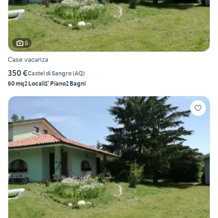
6
Case vacanza
350 €
Castel di Sangro
(
AQ
)
60 mq
2 Locali
1° Piano
2 Bagni