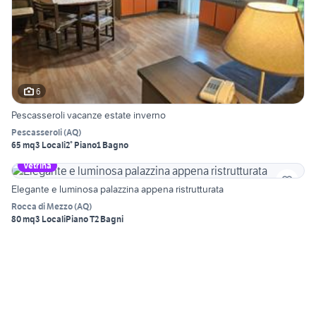
6
Pescasseroli vacanze estate inverno
Pescasseroli
(
AQ
)
65 mq
3 Locali
2° Piano
1 Bagno
Vetrina
Elegante e luminosa palazzina appena ristrutturata
Rocca di Mezzo
(
AQ
)
80 mq
3 Locali
Piano T
2 Bagni