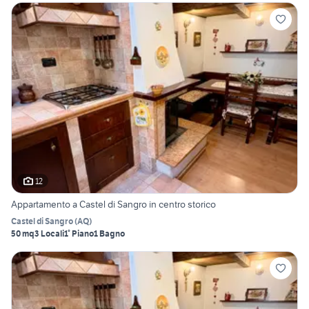
12
Appartamento a Castel di Sangro in centro storico
Castel di Sangro
(
AQ
)
50 mq
3 Locali
1° Piano
1 Bagno