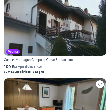
Vetrina
Casa in Montagna Campo di Giove 6 posti letto
100 €
Campo di Giove
(
AQ
)
50 mq
3 Locali
Piano T
1 Bagno