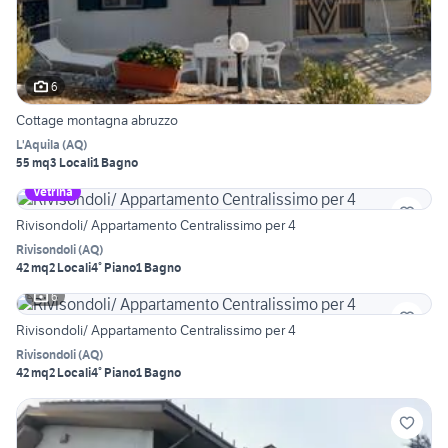
6
Cottage montagna abruzzo
L'Aquila
(
AQ
)
55 mq
3 Locali
1 Bagno
Vetrina
Rivisondoli/ Appartamento Centralissimo per 4
Rivisondoli
(
AQ
)
42 mq
2 Locali
4° Piano
1 Bagno
6
Rivisondoli/ Appartamento Centralissimo per 4
Rivisondoli
(
AQ
)
42 mq
2 Locali
4° Piano
1 Bagno