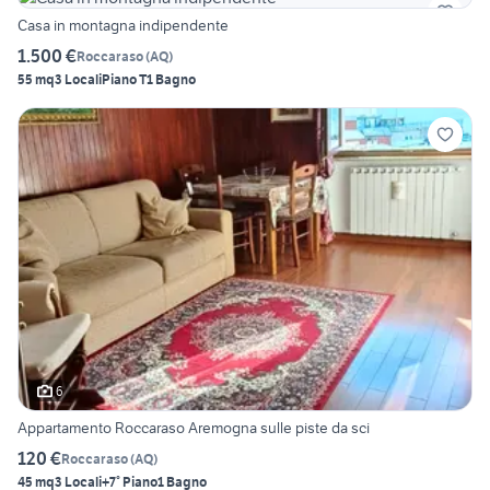
Casa in montagna indipendente
1.500 €
Roccaraso
(
AQ
)
55 mq
3 Locali
Piano T
1 Bagno
6
Appartamento Roccaraso Aremogna sulle piste da sci
120 €
Roccaraso
(
AQ
)
45 mq
3 Locali
+7° Piano
1 Bagno