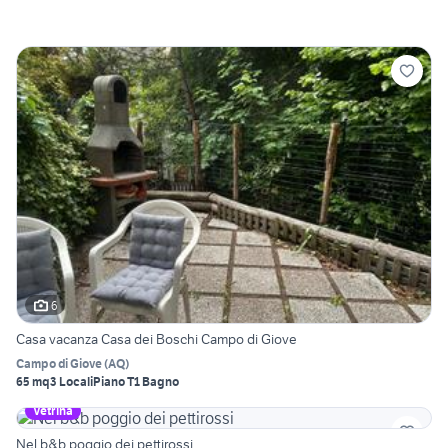
6
Casa vacanza Casa dei Boschi Campo di Giove
Campo di Giove
(
AQ
)
65 mq
3 Locali
Piano T
1 Bagno
Vetrina
Nel b&b poggio dei pettirossi