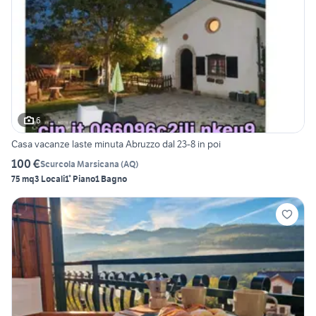
6
Casa vacanze laste minuta Abruzzo dal 23-8 in poi
100 €
Scurcola Marsicana
(
AQ
)
75 mq
3 Locali
1° Piano
1 Bagno