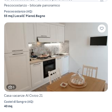
Pescocostanzo - bilocale panoramico
Pescocostanzo
(
AQ
)
55 mq
2 Locali
1° Piano
1 Bagno
6
Casa vacanze Al Civico 21
Castel di Sangro
(
AQ
)
40 mq