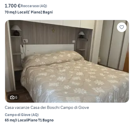
1.700 €
Roccaraso
(
AQ
)
70 mq
3 Locali
1° Piano
2 Bagni
6
Casa vacanze Casa dei Boschi Campo di Giove
Campo di Giove
(
AQ
)
65 mq
3 Locali
Piano T
1 Bagno