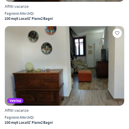
Affitti vacanze
Fagnano Alto
(
AQ
)
100 mq
6 Locali
1° Piano
2 Bagni
Vetrina
Affitti vacanze
Fagnano Alto
(
AQ
)
100 mq
6 Locali
1° Piano
2 Bagni