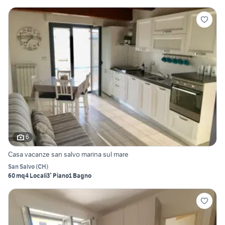
6
Casa vacanze san salvo marina sul mare
San Salvo
(
CH
)
60 mq
4 Locali
3° Piano
1 Bagno