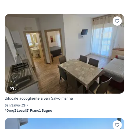
6
Bilocale accogliente a San Salvo marina
San Salvo
(
CH
)
40 mq
2 Locali
2° Piano
1 Bagno