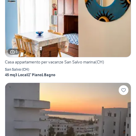
6
Casa appartamento per vacanze San Salvo marina(CH)
San Salvo
(
CH
)
45 mq
3 Locali
2° Piano
1 Bagno