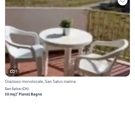
6
Grazioso monolocale, San Salvo marina
San Salvo
(
CH
)
30 mq
2° Piano
1 Bagno