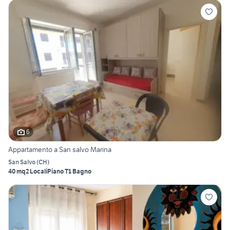
6
Appartamento a San salvo Marina
San Salvo
(
CH
)
40 mq
2 Locali
Piano T
1 Bagno