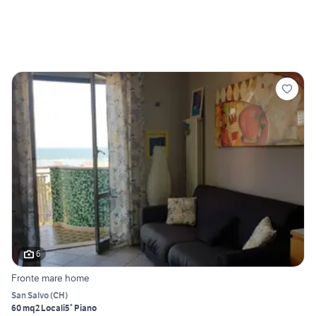
6
Fronte mare home
San Salvo
(
CH
)
60 mq
2 Locali
5° Piano