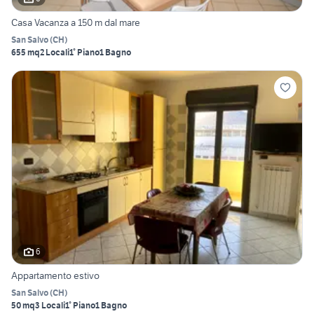
Casa Vacanza a 150 m dal mare
San Salvo
(
CH
)
655 mq
2 Locali
1° Piano
1 Bagno
6
Appartamento estivo
San Salvo
(
CH
)
50 mq
3 Locali
1° Piano
1 Bagno