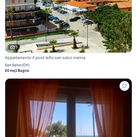
6
Appartamento 4 posti letto san salvo marina
San Salvo
(
CH
)
60 mq
1 Bagno