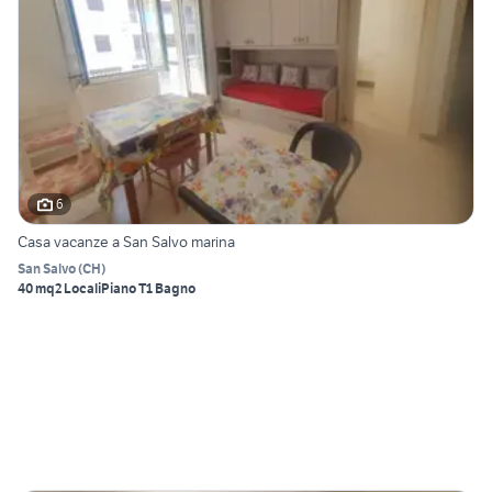
6
Casa vacanze a San Salvo marina
San Salvo
(
CH
)
40 mq
2 Locali
Piano T
1 Bagno