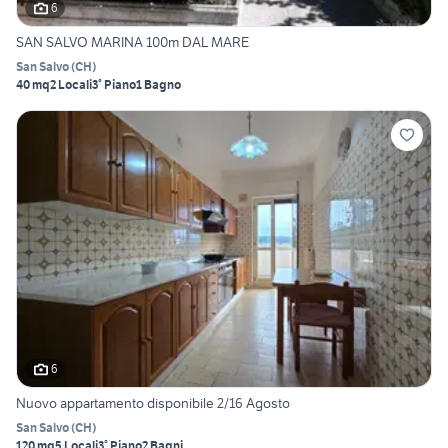
6
SAN SALVO MARINA 100m DAL MARE
San Salvo
(
CH
)
40 mq
2 Locali
3° Piano
1 Bagno
6
Nuovo appartamento disponibile 2/16 Agosto
San Salvo
(
CH
)
120 mq
5 Locali
3° Piano
2 Bagni