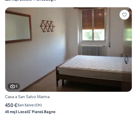
6
Casa a San Salvo Marina
450 €
San Salvo
(
CH
)
45 mq
3 Locali
1° Piano
1 Bagno