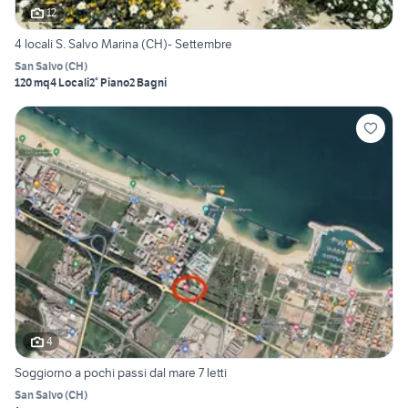
12
4 locali S. Salvo Marina (CH)- Settembre
San Salvo
(
CH
)
120 mq
4 Locali
2° Piano
2 Bagni
4
Soggiorno a pochi passi dal mare 7 letti
San Salvo
(
CH
)