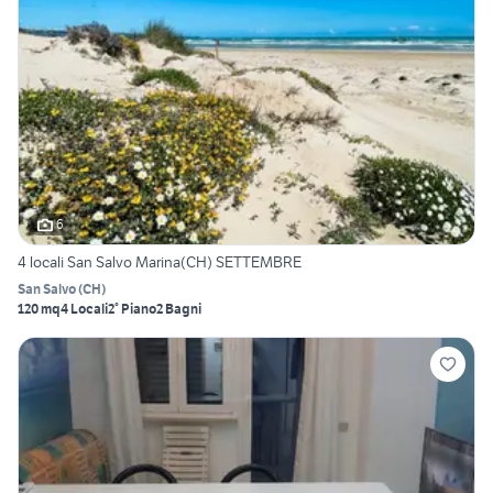
6
4 locali San Salvo Marina(CH) SETTEMBRE
San Salvo
(
CH
)
120 mq
4 Locali
2° Piano
2 Bagni