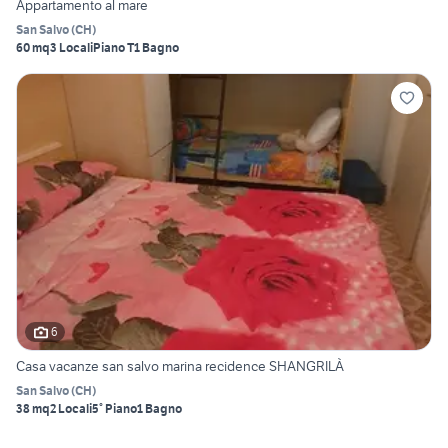
Appartamento al mare
San Salvo
(
CH
)
60 mq
3 Locali
Piano T
1 Bagno
6
Casa vacanze san salvo marina recidence SHANGRILÀ
San Salvo
(
CH
)
38 mq
2 Locali
5° Piano
1 Bagno