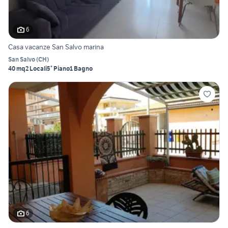
6
Casa vacanze San Salvo marina
San Salvo
(
CH
)
40 mq
2 Locali
5° Piano
1 Bagno
6