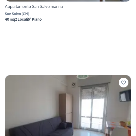
Appartamento San Salvo marina
San Salvo
(
CH
)
40 mq
2 Locali
5° Piano