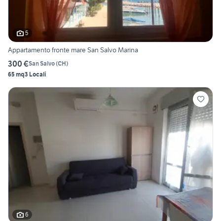
5
Appartamento fronte mare San Salvo Marina
300 €
San Salvo
(
CH
)
65 mq
3 Locali
6