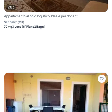
6
Appartamento al polo logistico. Ideale per docenti
San Salvo
(
CH
)
70 mq
3 Locali
6° Piano
2 Bagni