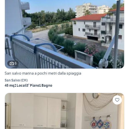
6
San salvo marina a pochi metri dalla spiaggia
San Salvo
(
CH
)
45 mq
2 Locali
3° Piano
1 Bagno