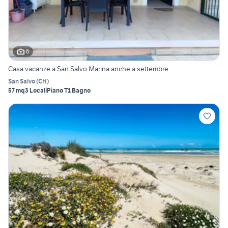
6
Casa vacanze a San Salvo Marina anche a settembre
San Salvo
(
CH
)
57 mq
3 Locali
Piano T
1 Bagno