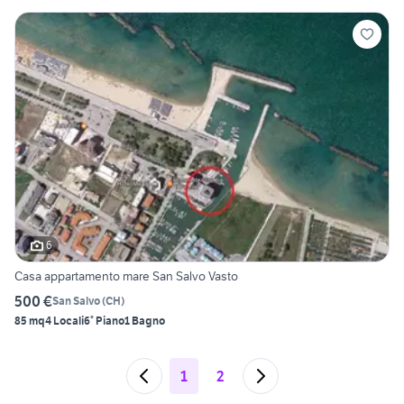
6
Casa appartamento mare San Salvo Vasto
500 €
San Salvo
(
CH
)
85 mq
4 Locali
6° Piano
1 Bagno
1
2