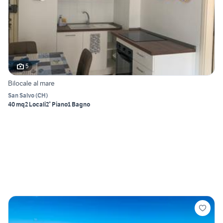
5
Bilocale al mare
San Salvo
(
CH
)
40 mq
2 Locali
2° Piano
1 Bagno