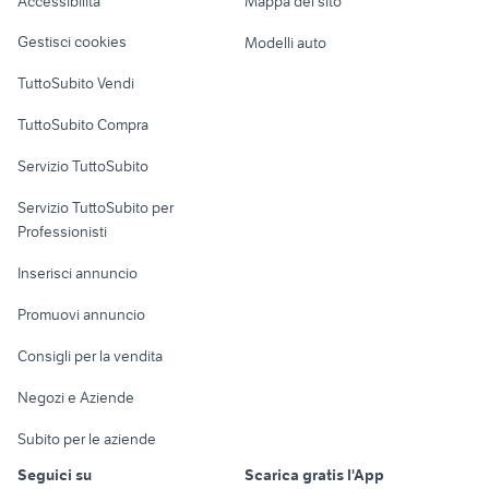
Accessibilità
Mappa del sito
Loft, mansarde e
villa marina
Veicoli commerciali
case in vendita corchiano
garage in affitto nettuno
altro
Gestisci cookies
Modelli auto
Case vacanza
TuttoSubito Vendi
Uffici e Locali
TuttoSubito Compra
commerciali
Servizio TuttoSubito
elettronica
per la casa e la
sports e hobby
Servizio TuttoSubito per
persona
Informatica
Animali
Professionisti
Arredamento e
Console e
Accessori per
Casalinghi
Inserisci annuncio
Videogiochi
animali
Elettrodomestici
Promuovi annuncio
Audio/Video
Musica e Film
Giardino e Fai da te
Consigli per la vendita
Fotografia
Libri e Riviste
Abbigliamento e
Negozi e Aziende
Telefonia
Strumenti Musicali
Accessori
Subito per le aziende
Sports
Tutto per i bambini
Seguici su
Scarica gratis l'App