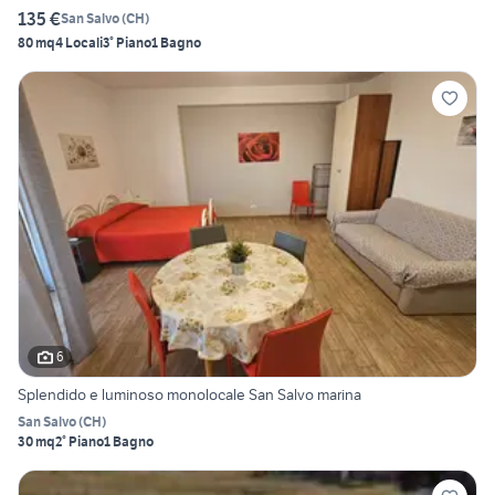
135 €
San Salvo
(
CH
)
80 mq
4 Locali
3° Piano
1 Bagno
6
Splendido e luminoso monolocale San Salvo marina
San Salvo
(
CH
)
30 mq
2° Piano
1 Bagno