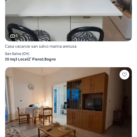
6
Casa vacanze san salvo marina aretusa
San Salvo
(
CH
)
35 mq
3 Locali
2° Piano
1 Bagno