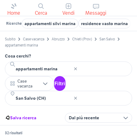
Home
Cerca
Vendi
Messaggi
appartamenti silvi marina
residence vasto marina
a
Ricerche
Subito
Case vacanza
Abruzzo
Chieti (Prov)
San Salvo
appartamenti marina
Cosa cerchi?
Case
Filtri
vacanza
Salva ricerca
Dal più recente
32 risultati