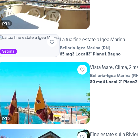
6
La tua fine estate a Igea Marina
Bellaria-Igea Marina
(
RN
)
Vetrina
65 mq
3 Locali
3° Piano
1 Bagno
Vista Mare, Clima, 2 ma
Bellaria-Igea Marina
(
R
80 mq
4 Locali
2° Piano
2
6
Fine estate sulla Rivi