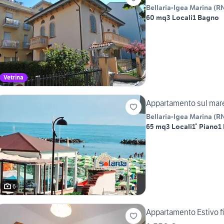
Bellaria-Igea Marina
(
R
60 mq
3 Locali
1 Bagno
Vetrina
Appartamento sul mare 
Bellaria-Igea Marina
(
R
65 mq
3 Locali
1° Piano
1
6
Appartamento Estivo fin