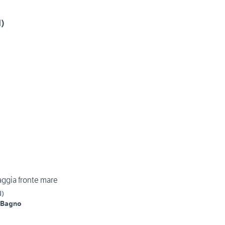
N)
aggia fronte mare
N
)
 Bagno