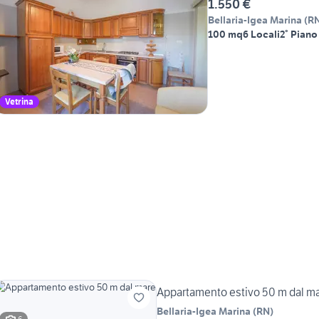
1.550 €
Bellaria-Igea Marina
(
R
100 mq
6 Locali
2° Piano
Vetrina
Appartamento estivo 50 m dal m
Bellaria-Igea Marina
(
RN
)