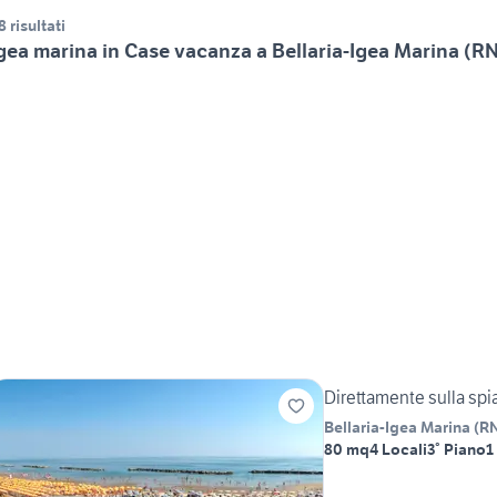
8 risultati
gea marina in Case vacanza a Bellaria-Igea Marina (R
Direttamente sulla spi
Bellaria-Igea Marina
(
R
80 mq
4 Locali
3° Piano
1