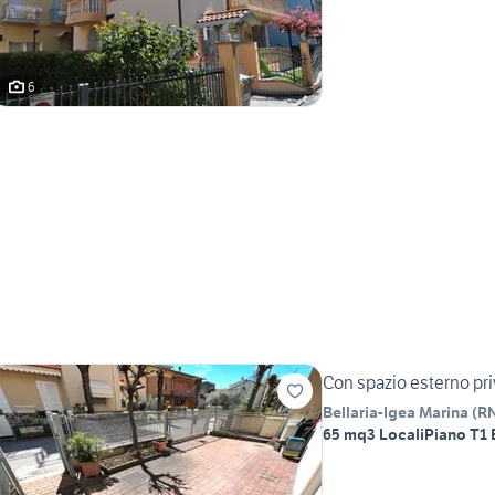
6
Con spazio esterno priv
Bellaria-Igea Marina
(
R
65 mq
3 Locali
Piano T
1