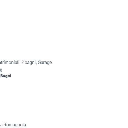
trimoniali, 2 bagni, Garage
N
)
 Bagni
era Romagnola