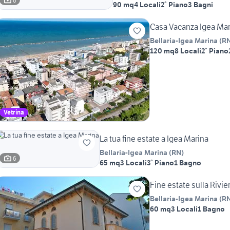
6
90 mq
4 Locali
2° Piano
3 Bagni
Casa Vacanza Igea Mar
Bellaria-Igea Marina
(
R
120 mq
8 Locali
2° Piano
Vetrina
La tua fine estate a Igea Marina
Bellaria-Igea Marina
(
RN
)
6
65 mq
3 Locali
3° Piano
1 Bagno
Fine estate sulla Rivi
Bellaria-Igea Marina
(
R
60 mq
3 Locali
1 Bagno