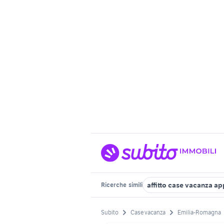
affitto case vacanza ap
Ricerche
simili
Subito
Case vacanza
Emilia-Romagna