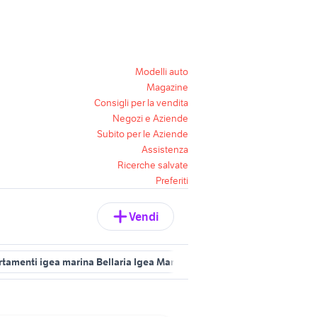
Modelli auto
Magazine
Consigli per la vendita
Negozi e Aziende
Subito per le Aziende
Assistenza
Ricerche salvate
Preferiti
Vendi
rtamenti igea marina Bellaria Igea Marina
affitto case vacanza mar