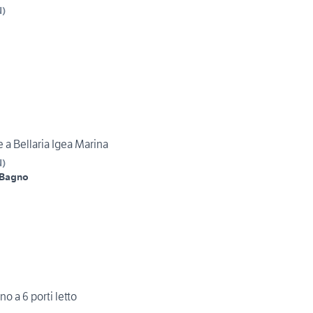
N
)
a Bellaria Igea Marina
N
)
 Bagno
o a 6 porti letto