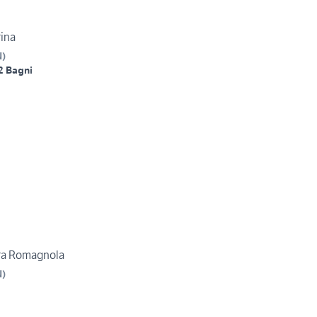
ina
N
)
2 Bagni
era Romagnola
N
)