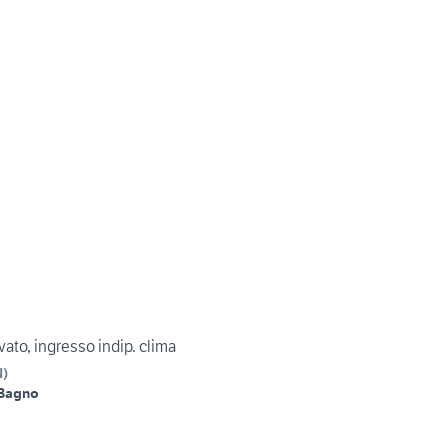
ato, ingresso indip. clima
N
)
 Bagno