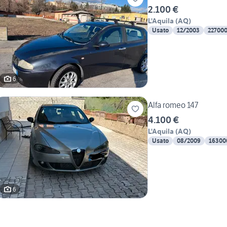
2.100 €
L'Aquila
(
AQ
)
Usato
12/2003
22700
6
Alfa romeo 147
4.100 €
L'Aquila
(
AQ
)
Usato
08/2009
16300
6