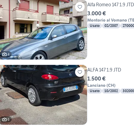
Alfa Romeo 147 1.9 JT
3.000 €
Montorio al Vomano
(
T
Usato
02/2007
27000
4
ALFA 147 1.9 JTD
1.500 €
Lanciano
(
CH
)
Usato
10/2002
30200
6