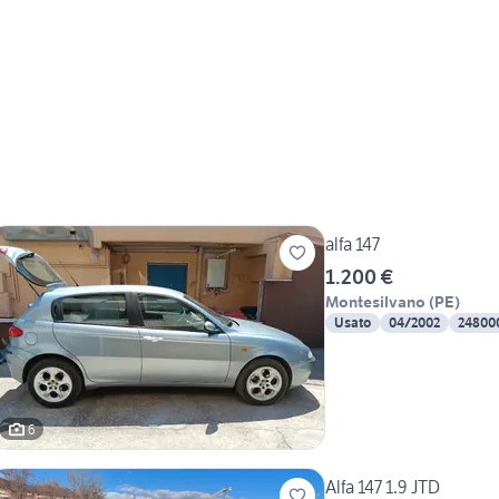
alfa 147
1.200 €
Montesilvano
(
PE
)
Usato
04/2002
24800
6
Alfa 147 1.9 JTD