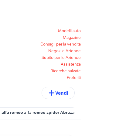
Modelli auto
Magazine
Consigli per la vendita
Negozi e Aziende
Subito per le Aziende
Assistenza
Ricerche salvate
Preferiti
Vendi
 alfa romeo alfa romeo spider Abruzzo
auto alfa romeo alfa rome