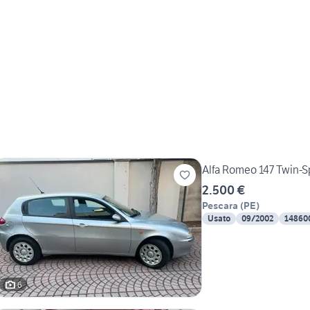
Alfa Romeo 147 Twin-Sp
2.500 €
Pescara
(
PE
)
Usato
09/2002
14860
6