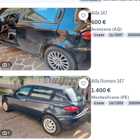
Alfa 147
600 €
Avezzano
(
AQ
)
Usato
11/2007
38000
5
Alfa Romeo 147
1.400 €
Montesilvano
(
PE
)
Usato
10/2003
20000
5