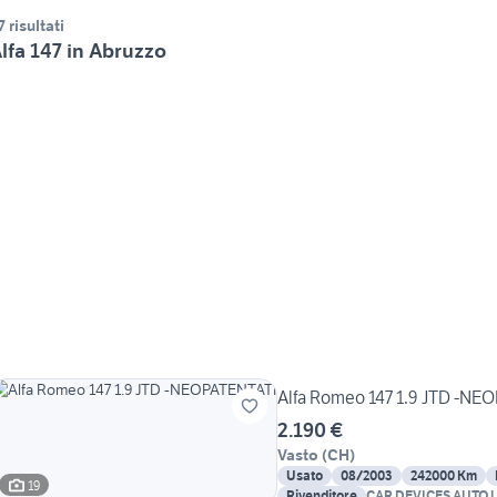
7 risultati
lfa 147 in Abruzzo
Alfa Romeo 147 1.9 JTD -NE
2.190 €
Vasto
(
CH
)
Usato
08/2003
242000 Km
19
Rivenditore
CAR DEVICES AUTO 