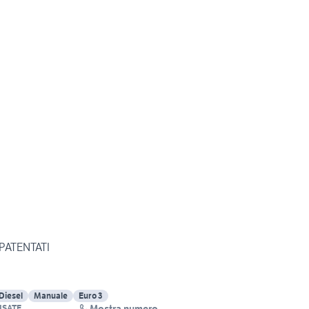
OPATENTATI
Diesel
Manuale
Euro 3
Mostra numero
USATE