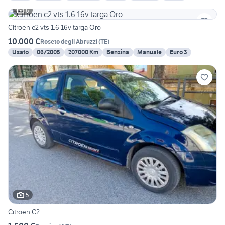
6
Citroen c2 vts 1.6 16v targa Oro
10.000 €
Roseto degli Abruzzi
(
TE
)
Usato
06/2005
207000 Km
Benzina
Manuale
Euro 3
5
Citroen C2