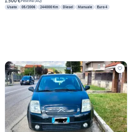
1.500 €
Pescina
(
AQ
)
Usato
05/2006
244000 Km
Diesel
Manuale
Euro 4