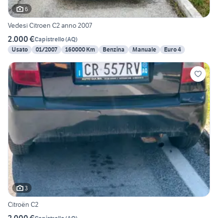
6
Vedesi Citroen C2 anno 2007
2.000 €
Capistrello
(
AQ
)
Usato
01/2007
160000 Km
Benzina
Manuale
Euro 4
3
Citroën C2