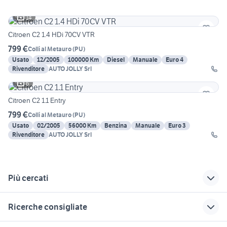
14
Citroen C2 1.4 HDi 70CV VTR
799 €
Colli al Metauro
(
PU
)
Usato
12/2005
100000 Km
Diesel
Manuale
Euro 4
Rivenditore
AUTO JOLLY Srl
6
Citroen C2 1.1 Entry
799 €
Colli al Metauro
(
PU
)
Usato
02/2005
56000 Km
Benzina
Manuale
Euro 3
Rivenditore
AUTO JOLLY Srl
Più cercati
Correlati
Richerche simili
Suggerimenti
Ricerche consigliate
auto lancia thema
renault captur usata
suzuki jimny usato
Marche
sicilia
liguria
sonda lambda smart
van 9 posti