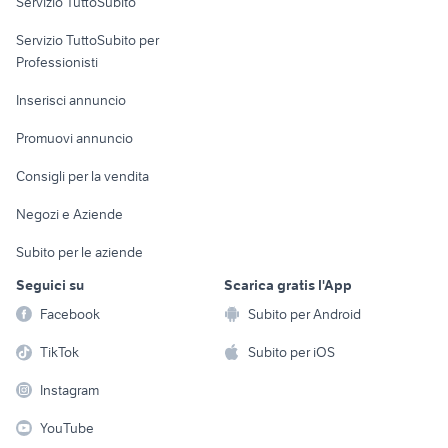
Servizio TuttoSubito
elettronica
per la casa e la
sports e hobby
Servizio TuttoSubito per
persona
Informatica
Animali
Professionisti
Arredamento e
Console e
Accessori per
Casalinghi
Inserisci annuncio
Videogiochi
animali
Elettrodomestici
Promuovi annuncio
Audio/Video
Musica e Film
Giardino e Fai da te
Consigli per la vendita
Fotografia
Libri e Riviste
Abbigliamento e
Negozi e Aziende
Telefonia
Strumenti Musicali
Accessori
Subito per le aziende
Sports
Tutto per i bambini
Seguici su
Scarica gratis l'App
Biciclette
Facebook
Subito per Android
Collezionismo
TikTok
Subito per iOS
Instagram
YouTube