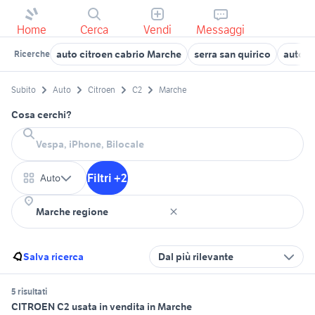
Home
Cerca
Vendi
Messaggi
auto citroen cabrio Marche
serra san quirico
auto l
Ricerche
Subito
Auto
Citroen
C2
Marche
Cosa cerchi?
Filtri +2
Auto
Salva ricerca
Dal più rilevante
5 risultati
CITROEN C2 usata in vendita in Marche