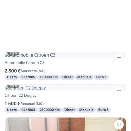
6
Automobile Citroen C3
2.800 €
Macerata
(
MC
)
Usato
03/2005
190000 Km
Diesel
Manuale
Euro 3
6
Citroen C2 Deejay
1.600 €
Recanati
(
MC
)
Usato
04/2004
2390000 Km
Diesel
Manuale
Euro 3