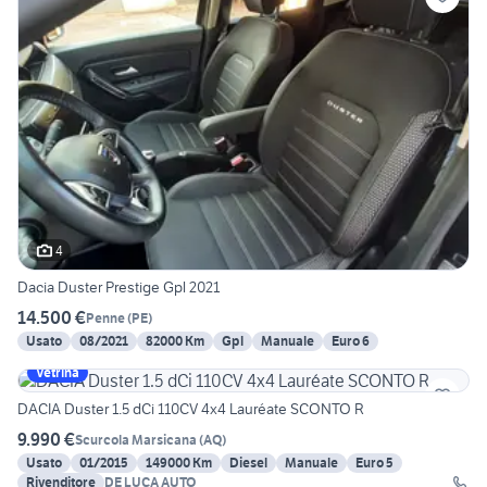
4
Dacia Duster Prestige Gpl 2021
14.500 €
Penne
(
PE
)
Usato
08/2021
82000 Km
Gpl
Manuale
Euro 6
Vetrina
DACIA Duster 1.5 dCi 110CV 4x4 Lauréate SCONTO R
9.990 €
Scurcola Marsicana
(
AQ
)
Usato
01/2015
149000 Km
Diesel
Manuale
Euro 5
Rivenditore
DE LUCA AUTO