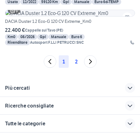
Usato
12/2022
59120 Km
Gpl
Manuale
Euro 6d-TEMP
6
DACIA Duster 1.2 Eco-G 120 CV Extreme_Km0
22.400 €
Cappelle sul Tavo
(
PE
)
Km0
08/2026
Gpl
Manuale
Euro 6
Rivenditore
Autosport F.LLI PETRUCCI SNC
1
2
Più cercati
Correlati
Richerche simili
Suggerimenti
Ricerche consigliate
auto dacia suv
chiave dacia duster
dacia duster usata
Abruzzo
toscana
auto usate taranto privati
lancia ypsilon Napoli provincia
dacia duster al
Tutte le categorie
auto dacia
volante
dacia duster motore
migliore auto usata 7000 euro
auto cabrio
monovolume
dacia duster 1.5 dci
cerchioni dacia
dacia sandero Veneto
peugeot 308 2011
motori
immobili
lavoro e servizi
Abruzzo