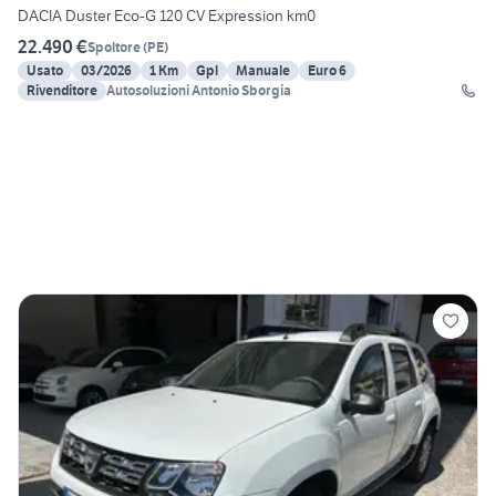
DACIA Duster Eco-G 120 CV Expression km0
22.490 €
Spoltore
(
PE
)
Usato
03/2026
1 Km
Gpl
Manuale
Euro 6
Rivenditore
Autosoluzioni Antonio Sborgia