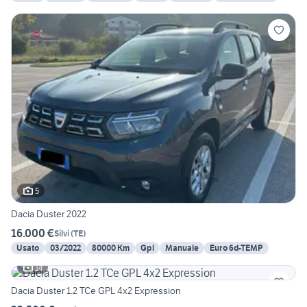
5
Dacia Duster 2022
16.000 €
Silvi
(
TE
)
Usato
03/2022
80000 Km
Gpl
Manuale
Euro 6d-TEMP
14
Dacia Duster 1.2 TCe GPL 4x2 Expression