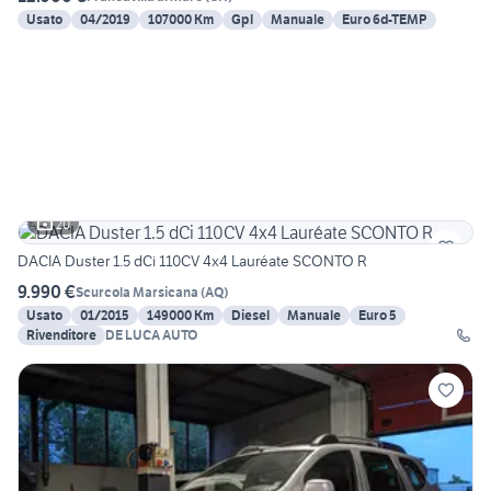
Usato
04/2019
107000 Km
Gpl
Manuale
Euro 6d-TEMP
20
DACIA Duster 1.5 dCi 110CV 4x4 Lauréate SCONTO R
9.990 €
Scurcola Marsicana
(
AQ
)
Usato
01/2015
149000 Km
Diesel
Manuale
Euro 5
Rivenditore
DE LUCA AUTO