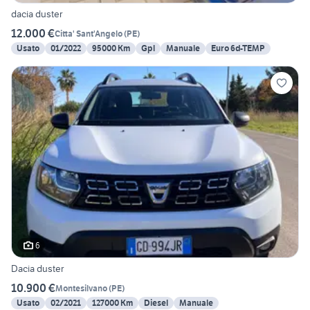
dacia duster
12.000 €
Citta' Sant'Angelo
(
PE
)
Usato
01/2022
95000 Km
Gpl
Manuale
Euro 6d-TEMP
6
Dacia duster
10.900 €
Montesilvano
(
PE
)
Usato
02/2021
127000 Km
Diesel
Manuale