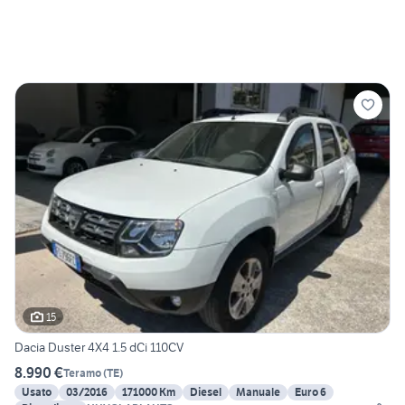
15
Dacia Duster 4X4 1.5 dCi 110CV
8.990 €
Teramo
(
TE
)
Usato
03/2016
171000 Km
Diesel
Manuale
Euro 6