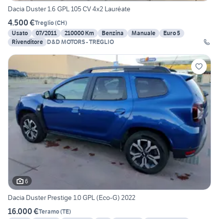
Dacia Duster 1.6 GPL 105 CV 4x2 Lauréate
4.500 €
Treglio
(
CH
)
Usato
07/2011
210000 Km
Benzina
Manuale
Euro 5
Rivenditore
D&D MOTORS - TREGLIO
6
Dacia Duster Prestige 1.0 GPL (Eco-G) 2022
16.000 €
Teramo
(
TE
)