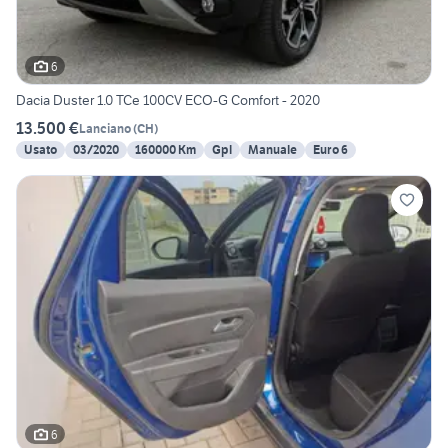
6
Dacia Duster 1.0 TCe 100CV ECO-G Comfort - 2020
13.500 €
Lanciano
(
CH
)
Usato
03/2020
160000 Km
Gpl
Manuale
Euro 6
6