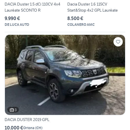
DACIA Duster 1.5 dCi 110CV 4x4
Dacia Duster 1.6 115CV
Lauréate SCONTO R
Start&Stop 4x2 GPL Lauréate
9.990 €
8.500 €
DE LUCA AUTO
COLANERO AMC
3
DACIA DUSTER 2019 GPL
10.000 €
Ortona
(
CH
)