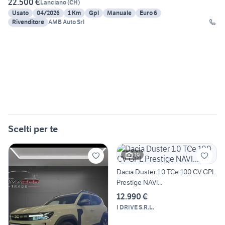
22.500 €
Lanciano
(
CH
)
Usato
04/2026
1 Km
Gpl
Manuale
Euro 6
Rivenditore
AMB Auto Srl
Scelti per te
19
Dacia Duster 1.0 TCe 100 CV GPL
Prestige NAVI...
12.990 €
I DRIVE S.R.L.