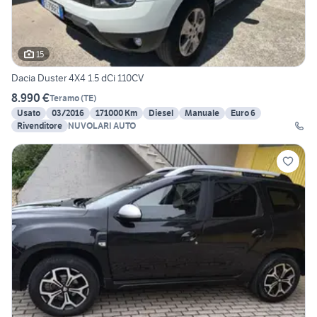
15
Dacia Duster 4X4 1.5 dCi 110CV
8.990 €
Teramo
(
TE
)
Usato
03/2016
171000 Km
Diesel
Manuale
Euro 6
Rivenditore
NUVOLARI AUTO