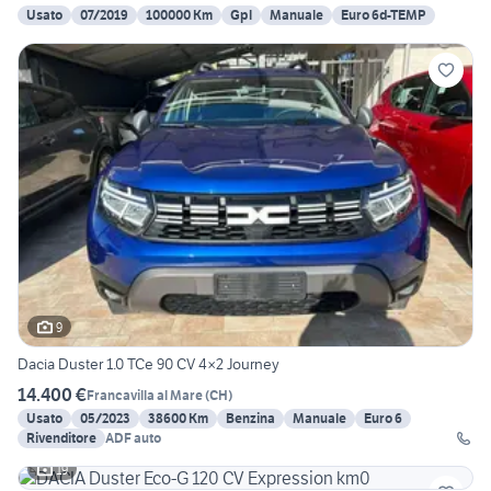
Usato
07/2019
100000 Km
Gpl
Manuale
Euro 6d-TEMP
9
Dacia Duster 1.0 TCe 90 CV 4×2 Journey
14.400 €
Francavilla al Mare
(
CH
)
Usato
05/2023
38600 Km
Benzina
Manuale
Euro 6
Rivenditore
ADF auto
19