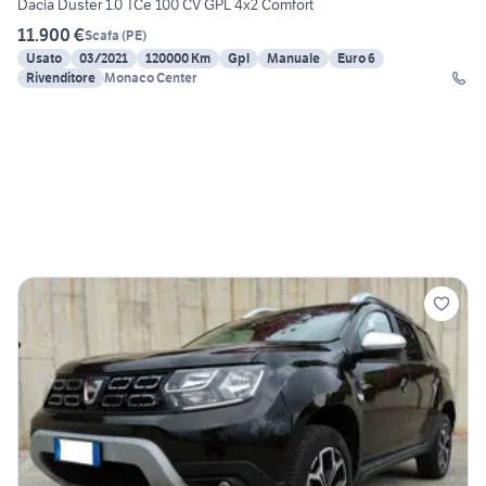
Dacia Duster 1.0 TCe 100 CV GPL 4x2 Comfort
11.900 €
Scafa
(
PE
)
Usato
03/2021
120000 Km
Gpl
Manuale
Euro 6
Rivenditore
Monaco Center