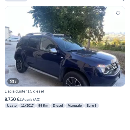
3
Dacia duster 1.5 diesel
9.750 €
L'Aquila
(
AQ
)
Usato
11/2017
99 Km
Diesel
Manuale
Euro 6