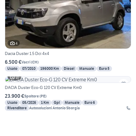
4
Dacia Duster 1.5 Dci 4x4
6.500 €
Vacri
(
CH
)
Usato
07/2010
196000 Km
Diesel
Manuale
Euro 5
18
DACIA Duster Eco-G 120 CV Extreme Km0
23.900 €
Spoltore
(
PE
)
Usato
05/2026
1 Km
Gpl
Manuale
Euro 6
Rivenditore
Autosoluzioni Antonio Sborgia