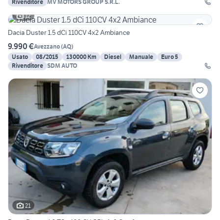
Rivenditore
MV MOTORS GROUP S.R.L.
12
Dacia Duster 1.5 dCi 110CV 4x2 Ambiance
9.990 €
Avezzano
(
AQ
)
Usato
08/2015
130000 Km
Diesel
Manuale
Euro 5
Rivenditore
SDM AUTO
21