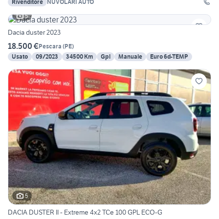
Rivenditore
NUVOLARI AUTO
5
Dacia duster 2023
18.500 €
Pescara
(
PE
)
Usato
09/2023
34500 Km
Gpl
Manuale
Euro 6d-TEMP
5
DACIA DUSTER II - Extreme 4x2 TCe 100 GPL ECO-G