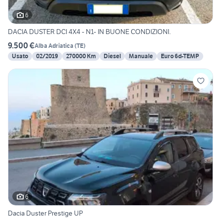
6
DACIA DUSTER DCI 4X4 - N1- IN BUONE CONDIZIONI.
9.500 €
Alba Adriatica
(
TE
)
Usato
02/2019
270000 Km
Diesel
Manuale
Euro 6d-TEMP
6
Dacia Duster Prestige UP