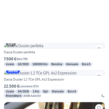
5
Dacia Duster perfetta
7.500 €
Silvi
(
TE
)
Usato
10/2015
108000 Km
Benzina
Manuale
Euro 5
Vetrina
Dacia Duster 1.2 TCe GPL 4x2 Expression
22.500 €
Lanciano
(
CH
)
Usato
04/2026
1 Km
Gpl
Manuale
Euro 6
Rivenditore
AMB Auto Srl