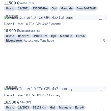
11.500 €
Vasto
(
CH
)
Usato
11/2021
132000 Km
Gpl
Manuale
Euro 6d-TEMP
20
Dacia Duster 1.0 TCe GPL 4x2 Extreme
18.999 €
Giulianova
(
TE
)
Usato
08/2023
39000 Km
Gpl
Manuale
Euro 6
Rivenditore
Autosalone Tony Race
14
Dacia Duster 1.0 TCe GPL 4x2 Journey
16.500 €
Silvi
(
TE
)
Usato
11/2023
55123 Km
Gpl
Manuale
Euro 6