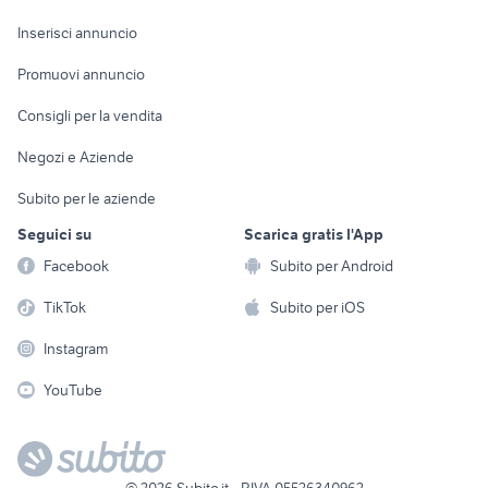
Arredamento e
Console e
Accessori per
Casalinghi
Inserisci annuncio
Videogiochi
animali
Elettrodomestici
Promuovi annuncio
Audio/Video
Musica e Film
Giardino e Fai da te
Consigli per la vendita
Fotografia
Libri e Riviste
Abbigliamento e
Negozi e Aziende
Telefonia
Strumenti Musicali
Accessori
Subito per le aziende
Sports
Tutto per i bambini
Seguici su
Scarica gratis l'App
Biciclette
Facebook
Subito per Android
Collezionismo
TikTok
Subito per iOS
Instagram
YouTube
©
2026
Subito.it - P.IVA 05526340962