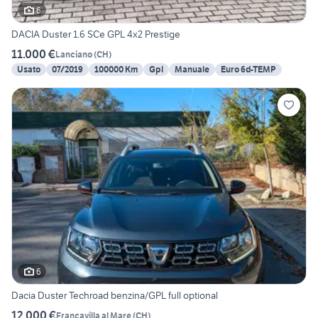
6
DACIA Duster 1.6 SCe GPL 4x2 Prestige
11.000 €
Lanciano
(
CH
)
Usato
07/2019
100000 Km
Gpl
Manuale
Euro 6d-TEMP
6
Dacia Duster Techroad benzina/GPL full optional
12.000 €
Francavilla al Mare
(
CH
)