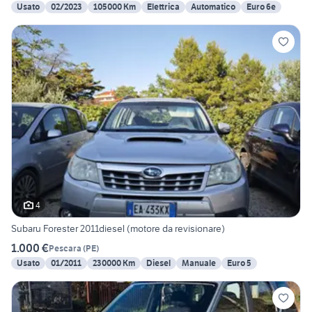
Usato
02/2023
105000 Km
Elettrica
Automatico
Euro 6e
4
Subaru Forester 2011diesel (motore da revisionare)
1.000 €
Pescara
(
PE
)
Usato
01/2011
230000 Km
Diesel
Manuale
Euro 5