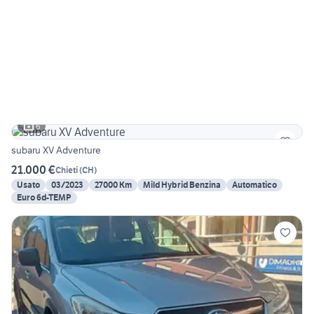
6
subaru XV Adventure
21.000 €
Chieti
(
CH
)
Usato
03/2023
27000 Km
Mild Hybrid Benzina
Automatico
Euro 6d-TEMP