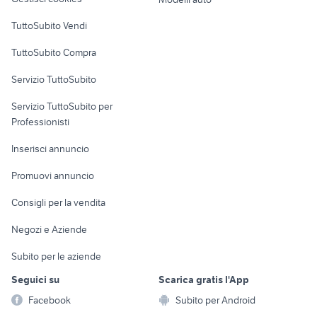
Case vacanza
TuttoSubito Vendi
Uffici e Locali
TuttoSubito Compra
commerciali
Servizio TuttoSubito
elettronica
per la casa e la
sports e hobby
Servizio TuttoSubito per
persona
Informatica
Animali
Professionisti
Arredamento e
Console e
Accessori per
Casalinghi
Inserisci annuncio
Videogiochi
animali
Elettrodomestici
Promuovi annuncio
Audio/Video
Musica e Film
Giardino e Fai da te
Consigli per la vendita
Fotografia
Libri e Riviste
Abbigliamento e
Negozi e Aziende
Telefonia
Strumenti Musicali
Accessori
Subito per le aziende
Sports
Tutto per i bambini
Seguici su
Scarica gratis l'App
Biciclette
Facebook
Subito per Android
Collezionismo