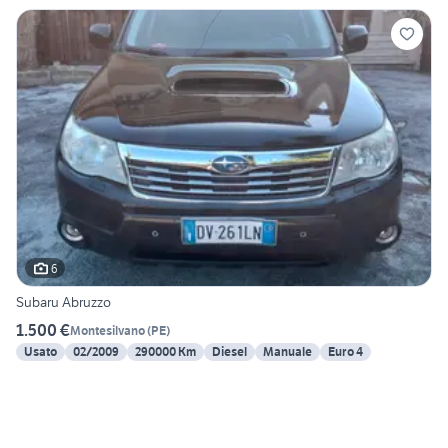
6
Subaru Abruzzo
1.500 €
Montesilvano
(
PE
)
Usato
02/2009
290000 Km
Diesel
Manuale
Euro 4