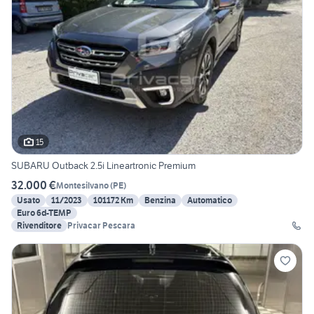
15
SUBARU Outback 2.5i Lineartronic Premium
32.000 €
Montesilvano
(
PE
)
Usato
11/2023
101172 Km
Benzina
Automatico
Euro 6d-TEMP
Rivenditore
Privacar Pescara