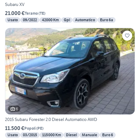
Subaru XV
21.000 €
Teramo
(
TE
)
Usato
09/2022
42000 Km
Gpl
Automatico
Euro 6a
6
2015 Subaru Forester 2.0 Diesel Automatico AWD
11.500 €
Popoli
(
PE
)
Usato
03/2015
115000 Km
Diesel
Manuale
Euro 6