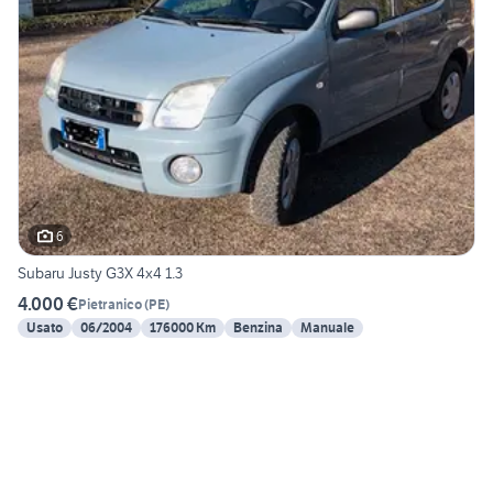
6
Subaru Justy G3X 4x4 1.3
4.000 €
Pietranico
(
PE
)
Usato
06/2004
176000 Km
Benzina
Manuale