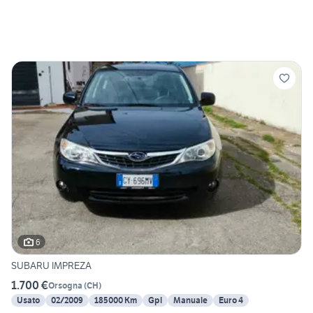
6
SUBARU IMPREZA
1.700 €
Orsogna
(
CH
)
Usato
02/2009
185000 Km
Gpl
Manuale
Euro 4