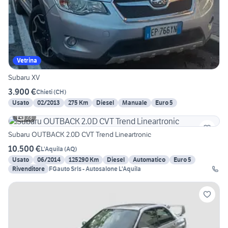
Vetrina
Subaru XV
3.900 €
Chieti
(
CH
)
Usato
02/2013
275 Km
Diesel
Manuale
Euro 5
23
Subaru OUTBACK 2.0D CVT Trend Lineartronic
10.500 €
L'Aquila
(
AQ
)
Usato
06/2014
125290 Km
Diesel
Automatico
Euro 5
Rivenditore
FGauto Srls - Autosalone L'Aquila