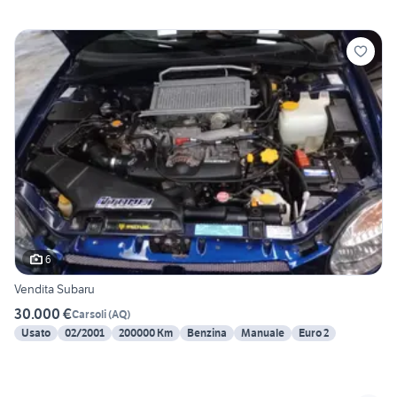
6
Vendita Subaru
30.000 €
Carsoli
(
AQ
)
Usato
02/2001
200000 Km
Benzina
Manuale
Euro 2