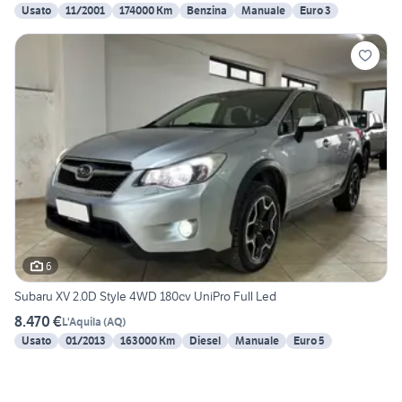
Usato
11/2001
174000 Km
Benzina
Manuale
Euro 3
6
Subaru XV 2.0D Style 4WD 180cv UniPro Full Led
8.470 €
L'Aquila
(
AQ
)
Usato
01/2013
163000 Km
Diesel
Manuale
Euro 5