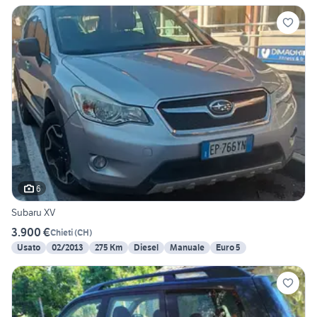
6
Subaru XV
3.900 €
Chieti
(
CH
)
Usato
02/2013
275 Km
Diesel
Manuale
Euro 5