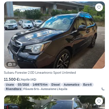
26
Subaru Forester 2.0D Lineartronic Sport Unlimited
11.500 €
L'Aquila
(
AQ
)
Usato
03/2016
149970 Km
Diesel
Automatico
Euro 6
Rivenditore
FGauto Srls - Autosalone L'Aquila