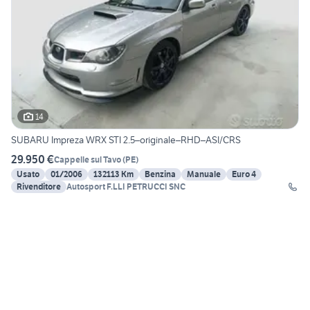
14
SUBARU Impreza WRX STI 2.5–originale–RHD–ASI/CRS
29.950 €
Cappelle sul Tavo
(
PE
)
Usato
01/2006
132113 Km
Benzina
Manuale
Euro 4
Rivenditore
Autosport F.LLI PETRUCCI SNC