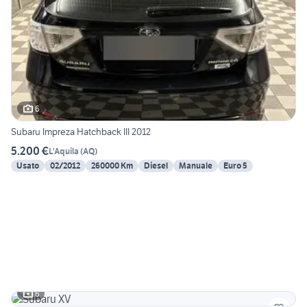
6
Subaru Impreza Hatchback III 2012
5.200 €
L'Aquila
(
AQ
)
Usato
02/2012
260000 Km
Diesel
Manuale
Euro 5
6