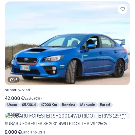
6
subaru wrx sti
42.000 €
Vasto
(
CH
)
Usato
05/2014
47000 Km
Benzina
Manuale
Euro 6
6
SUBARU FORESTER SF 2001 4WD RIDOTTE RIVS 125CV
9.000 €
Lanciano
(
CH
)