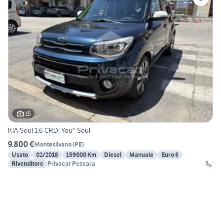
15
KIA Soul 1.6 CRDi You® Soul
9.800 €
Montesilvano
(
PE
)
Usato
02/2018
159000 Km
Diesel
Manuale
Euro 6
Rivenditore
Privacar Pescara