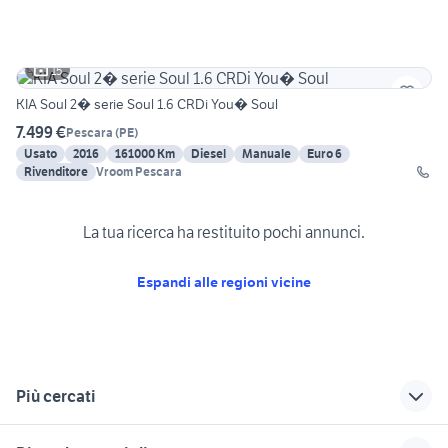
15
KIA Soul 2� serie Soul 1.6 CRDi You� Soul
7.499 €
Pescara
(
PE
)
Usato
2016
161000 Km
Diesel
Manuale
Euro 6
Rivenditore
Vroom Pescara
La tua ricerca ha restituito pochi annunci.
Espandi alle regioni vicine
Più cercati
Correlati
Richerche simili
Suggerimenti