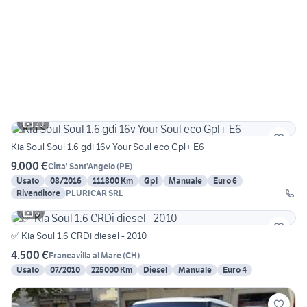
20
Kia Soul Soul 1.6 gdi 16v Your Soul eco Gpl+ E6
9.000 €
Citta' Sant'Angelo
(
PE
)
Usato
08/2016
111800 Km
Gpl
Manuale
Euro 6
Rivenditore
PLURICAR SRL
6
✅ Kia Soul 1.6 CRDi diesel - 2010
4.500 €
Francavilla al Mare
(
CH
)
Usato
07/2010
225000 Km
Diesel
Manuale
Euro 4