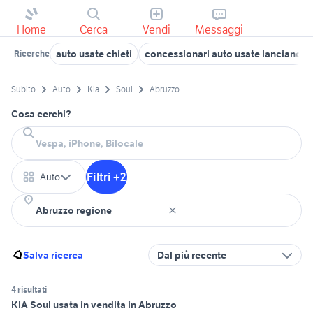
Home
Cerca
Vendi
Messaggi
auto usate chieti
concessionari auto usate lanciano
Ricerche
Subito
Auto
Kia
Soul
Abruzzo
Cosa cerchi?
Filtri +2
Auto
Salva ricerca
Dal più recente
4 risultati
KIA Soul usata in vendita in Abruzzo