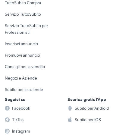
TuttoSubito Compra
commerciali
Servizio TuttoSubito
elettronica
per la casa e la
sports e hobby
Servizio TuttoSubito per
persona
Informatica
Animali
Professionisti
Arredamento e
Console e
Accessori per
Casalinghi
Inserisci annuncio
Videogiochi
animali
Elettrodomestici
Promuovi annuncio
Audio/Video
Musica e Film
Giardino e Fai da te
Consigli per la vendita
Fotografia
Libri e Riviste
Abbigliamento e
Negozi e Aziende
Telefonia
Strumenti Musicali
Accessori
Subito per le aziende
Sports
Tutto per i bambini
Seguici su
Scarica gratis l'App
Biciclette
Facebook
Subito per Android
Collezionismo
TikTok
Subito per iOS
Instagram