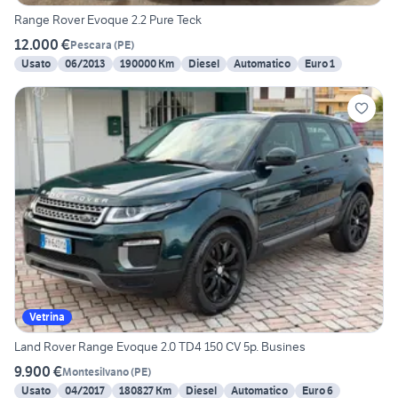
Range Rover Evoque 2.2 Pure Teck
12.000 €
Pescara
(
PE
)
Usato
06/2013
190000 Km
Diesel
Automatico
Euro 1
Vetrina
Land Rover Range Evoque 2.0 TD4 150 CV 5p. Busines
9.900 €
Montesilvano
(
PE
)
Usato
04/2017
180827 Km
Diesel
Automatico
Euro 6