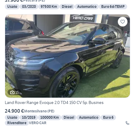
37.900 €
Pescara
(
PE
)
Usato
03/2020
97500 Km
Diesel
Automatico
Euro 6d-TEMP
15
Land Rover Range Evoque 2.0 TD4 150 CV 5p. Busines
24.900 €
Montesilvano
(
PE
)
Usato
10/2019
100000 Km
Diesel
Automatico
Euro 6
Rivenditore
VERO CAR