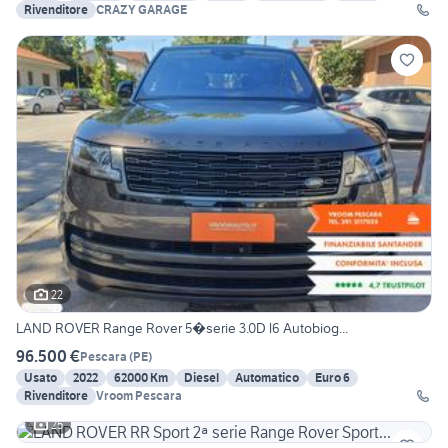
Rivenditore
CRAZY GARAGE
22
LAND ROVER Range Rover 5�serie 3.0D l6 Autobiog...
96.500 €
Pescara
(
PE
)
Usato
2022
62000 Km
Diesel
Automatico
Euro 6
Rivenditore
Vroom Pescara
25