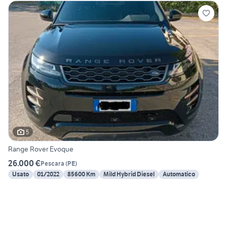
5
Range Rover Evoque
26.000 €
Pescara
(
PE
)
Usato
01/2022
85600 Km
Mild Hybrid Diesel
Automatico