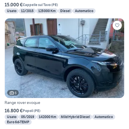
15.000 €
Cappelle sul Tavo
(
PE
)
Usato
12/2015
125000 Km
Diesel
Automatico
6
Range rover evoque
16.800 €
Popoli
(
PE
)
Usato
05/2019
142000 Km
Mild Hybrid Diesel
Automatico
Euro 6d-TEMP