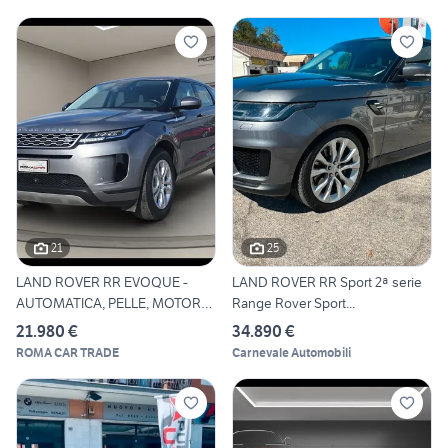
21
25
LAND ROVER RR EVOQUE -
LAND ROVER RR Sport 2ª serie
AUTOMATICA, PELLE, MOTORE
Range Rover Sport...
N
21.980 €
34.890 €
ROMA CAR TRADE
Carnevale Automobili