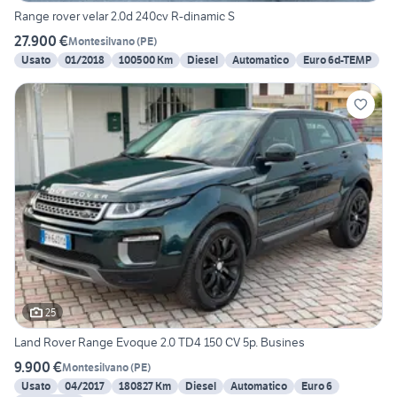
Range rover velar 2.0d 240cv R-dinamic S
27.900 €
Montesilvano
(
PE
)
Usato
01/2018
100500 Km
Diesel
Automatico
Euro 6d-TEMP
25
Land Rover Range Evoque 2.0 TD4 150 CV 5p. Busines
9.900 €
Montesilvano
(
PE
)
Usato
04/2017
180827 Km
Diesel
Automatico
Euro 6