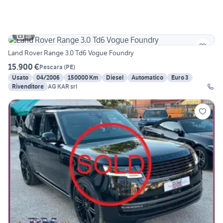
18
Land Rover Range 3.0 Td6 Vogue Foundry
15.900 €
Pescara
(
PE
)
Usato
04/2006
150000 Km
Diesel
Automatico
Euro 3
Rivenditore
AG KAR srl