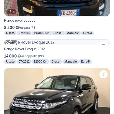
4
Range rover evoque
8.500 €
Pescara
(
PE
)
Usato
07/2013
193000 Km
Diesel
Manuale
Euro 4
3
Range Rover Evoque 2012
14.000 €
Manoppello
(
PE
)
Usato
07/2012
82000 Km
Diesel
Manuale
Euro 5