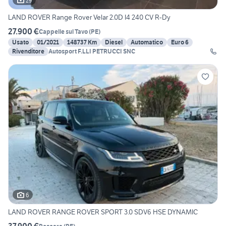
29
LAND ROVER Range Rover Velar 2.0D I4 240 CV R-Dy
27.900 €
Cappelle sul Tavo
(
PE
)
Usato
01/2021
148737 Km
Diesel
Automatico
Euro 6
Rivenditore
Autosport F.LLI PETRUCCI SNC
6
LAND ROVER RANGE ROVER SPORT 3.0 SDV6 HSE DYNAMIC