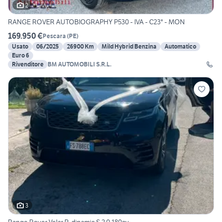
2
RANGE ROVER AUTOBIOGRAPHY P530 - IVA - C23" - MON
169.950 €
Pescara
(
PE
)
Usato
06/2025
26900 Km
Mild Hybrid Benzina
Automatico
Euro 6
Rivenditore
BM AUTOMOBILI S.R.L.
3