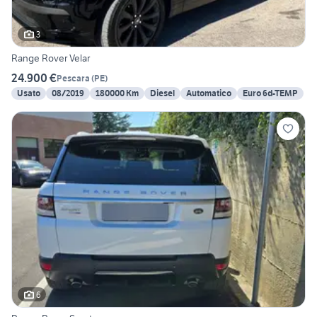
3
Range Rover Velar
24.900 €
Pescara
(
PE
)
Usato
08/2019
180000 Km
Diesel
Automatico
Euro 6d-TEMP
6