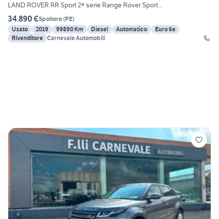
LAND ROVER RR Sport 2ª serie Range Rover Sport...
34.890 €
Spoltore
(
PE
)
Usato
2019
99890 Km
Diesel
Automatico
Euro 6e
Rivenditore
Carnevale Automobili