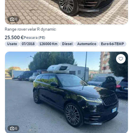
6
Range rover velar R dynamic
25.500 €
Pescara
(
PE
)
Usato
07/2018
126000 Km
Diesel
Automatico
Euro 6d-TEMP
6