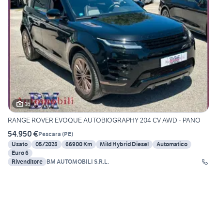
16
RANGE ROVER EVOQUE AUTOBIOGRAPHY 204 CV AWD - PANO
54.950 €
Pescara
(
PE
)
Usato
05/2025
66900 Km
Mild Hybrid Diesel
Automatico
Euro 6
Rivenditore
BM AUTOMOBILI S.R.L.