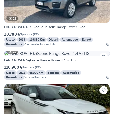
23
LAND ROVER RR Evoque 1ª serie Range Rover Evoq...
20.780 €
Spoltore
(
PE
)
Usato
2018
119890 Km
Diesel
Automatico
Euro 6
Rivenditore
Carnevale Automobili
26
LAND ROVER 5�serie Range Rover 4.4 V8 HSE
110.900 €
Pescara
(
PE
)
Usato
2023
65000 Km
Benzina
Automatico
Rivenditore
Vroom Pescara