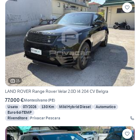
15
LAND ROVER Range Rover Velar 2.0D I4 204 CV Belgra
77.000 €
Montesilvano
(
PE
)
Usato
07/2026
130 Km
Mild Hybrid Diesel
Automatico
Euro 6d-TEMP
Rivenditore
Privacar Pescara