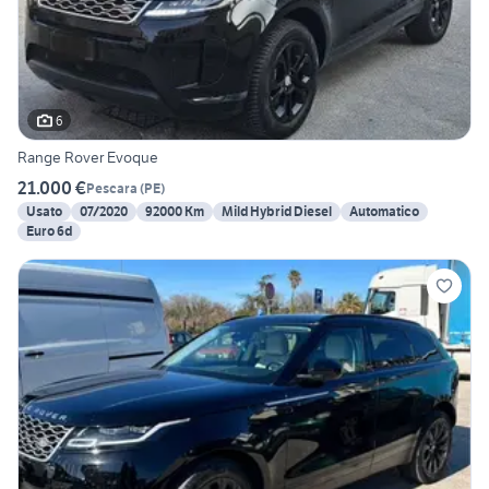
6
Range Rover Evoque
21.000 €
Pescara
(
PE
)
Usato
07/2020
92000 Km
Mild Hybrid Diesel
Automatico
Euro 6d