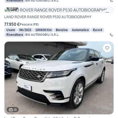
Rivenditore
BM AUTOMOBILI S.R.L.
17
LAND ROVER RANGE ROVER P530 AUTOBIOGRAPHY
77.950 €
Pescara
(
PE
)
Usato
06/2023
199800 Km
Benzina
Automatico
Euro 6
Rivenditore
BM AUTOMOBILI S.R.L.
26