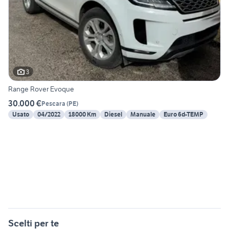
3
Range Rover Evoque
30.000 €
Pescara
(
PE
)
Usato
04/2022
18000 Km
Diesel
Manuale
Euro 6d-TEMP
Scelti per te