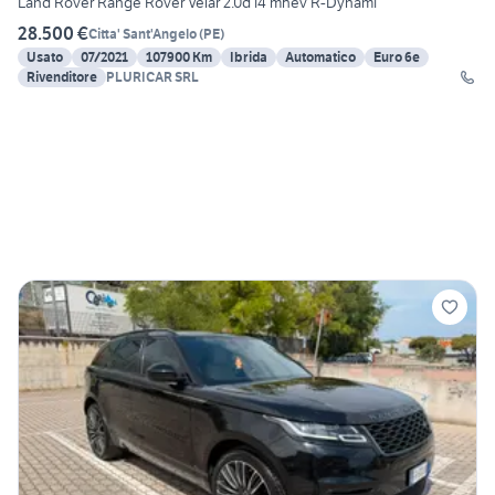
Land Rover Range Rover Velar 2.0d i4 mhev R-Dynami
28.500 €
Citta' Sant'Angelo
(
PE
)
Usato
07/2021
107900 Km
Ibrida
Automatico
Euro 6e
Rivenditore
PLURICAR SRL