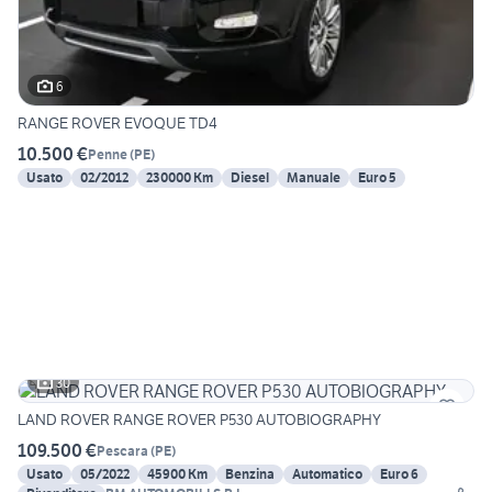
6
RANGE ROVER EVOQUE TD4
10.500 €
Penne
(
PE
)
Usato
02/2012
230000 Km
Diesel
Manuale
Euro 5
30
LAND ROVER RANGE ROVER P530 AUTOBIOGRAPHY
109.500 €
Pescara
(
PE
)
Usato
05/2022
45900 Km
Benzina
Automatico
Euro 6