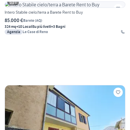
8
Intero Stabile cielo/terra a Barete Rent to Buy
85.000 €
Barete
(
AQ
)
324 mq
+10 Locali
Su più livelli
+3 Bagni
Agenzia
Le Case di Reno