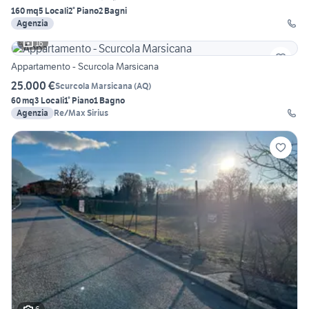
160 mq
5 Locali
2° Piano
2 Bagni
Agenzia
16
Appartamento - Scurcola Marsicana
25.000 €
Scurcola Marsicana
(
AQ
)
60 mq
3 Locali
1° Piano
1 Bagno
Agenzia
Re/Max Sirius