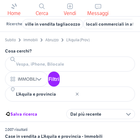
Home
Cerca
Vendi
Messaggi
ville in vendita tagliacozzo
locali commerciali in affi
Ricerche
Subito
Immobili
Abruzzo
L'Aquila (Prov)
Cosa cerchi?
Filtri
IMMOBILI
Salva ricerca
Dal più recente
2.007 risultati
Case in vendita a L'Aquila e provincia - Immobili