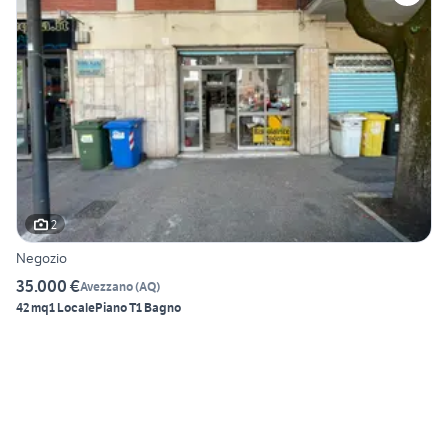
2
Negozio
35.000 €
Avezzano
(
AQ
)
42 mq
1 Locale
Piano T
1 Bagno