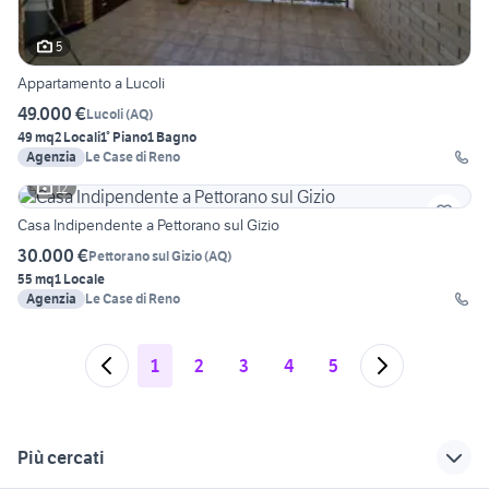
5
Appartamento a Lucoli
49.000 €
Lucoli
(
AQ
)
49 mq
2 Locali
1° Piano
1 Bagno
Agenzia
Le Case di Reno
12
Casa Indipendente a Pettorano sul Gizio
30.000 €
Pettorano sul Gizio
(
AQ
)
55 mq
1 Locale
Agenzia
Le Case di Reno
1
2
3
4
5
Più cercati