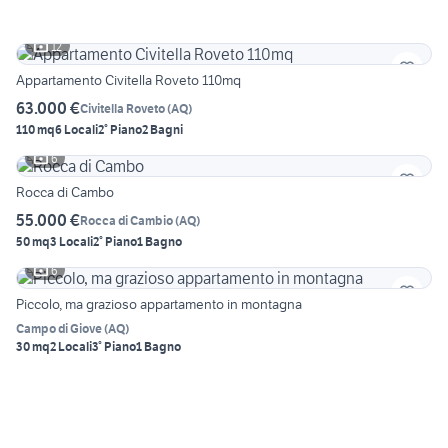
12
Appartamento Civitella Roveto 110mq
63.000 €
Civitella Roveto
(
AQ
)
110 mq
6 Locali
2° Piano
2 Bagni
6
Rocca di Cambo
55.000 €
Rocca di Cambio
(
AQ
)
50 mq
3 Locali
2° Piano
1 Bagno
6
Piccolo, ma grazioso appartamento in montagna
Campo di Giove
(
AQ
)
30 mq
2 Locali
3° Piano
1 Bagno