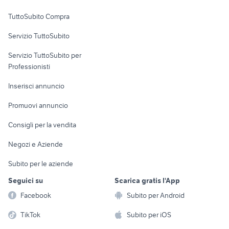
Uffici e Locali
TuttoSubito Compra
commerciali
Servizio TuttoSubito
elettronica
per la casa e la
sports e hobby
Servizio TuttoSubito per
persona
Informatica
Animali
Professionisti
Arredamento e
Console e
Accessori per
Casalinghi
Inserisci annuncio
Videogiochi
animali
Elettrodomestici
Promuovi annuncio
Audio/Video
Musica e Film
Giardino e Fai da te
Consigli per la vendita
Fotografia
Libri e Riviste
Abbigliamento e
Negozi e Aziende
Telefonia
Strumenti Musicali
Accessori
Subito per le aziende
Sports
Tutto per i bambini
Seguici su
Scarica gratis l'App
Biciclette
Facebook
Subito per Android
Collezionismo
TikTok
Subito per iOS