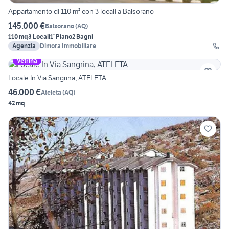
Appartamento di 110 m² con 3 locali a Balsorano
145.000 €
Balsorano
(
AQ
)
110 mq
3 Locali
1° Piano
2 Bagni
Agenzia
Dimora Immobiliare
Vetrina
Locale In Via Sangrina, ATELETA
46.000 €
Ateleta
(
AQ
)
42 mq