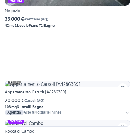
Vetrina
Negozio
35.000 €
Avezzano
(
AQ
)
42 mq
1 Locale
Piano T
1 Bagno
13
Appartamento Carsoli [A4286369]
20.000 €
Carsoli
(
AQ
)
108 mq
6 Locali
1 Bagno
Agenzia
Aste Giudiziarie Inlinea
Vetrina
Rocca di Cambo