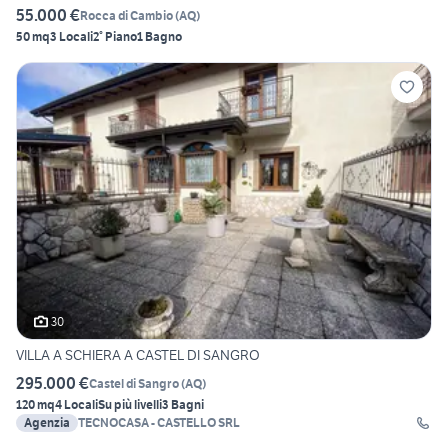
55.000 €
Rocca di Cambio
(
AQ
)
50 mq
3 Locali
2° Piano
1 Bagno
30
VILLA A SCHIERA A CASTEL DI SANGRO
295.000 €
Castel di Sangro
(
AQ
)
120 mq
4 Locali
Su più livelli
3 Bagni
Agenzia
TECNOCASA - CASTELLO SRL