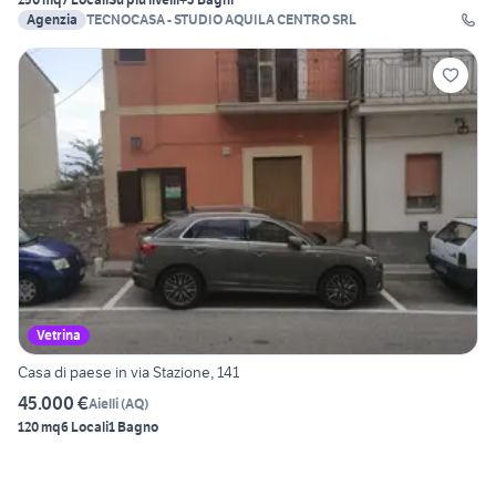
Agenzia
TECNOCASA - STUDIO AQUILA CENTRO SRL
Vetrina
Casa di paese in via Stazione, 141
45.000 €
Aielli
(
AQ
)
120 mq
6 Locali
1 Bagno