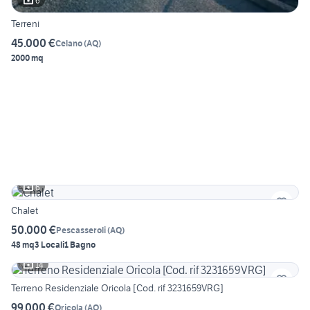
6
Terreni
45.000 €
Celano
(
AQ
)
2000 mq
6
Chalet
50.000 €
Pescasseroli
(
AQ
)
48 mq
3 Locali
1 Bagno
14
Terreno Residenziale Oricola [Cod. rif 3231659VRG]
99.000 €
Oricola
(
AQ
)