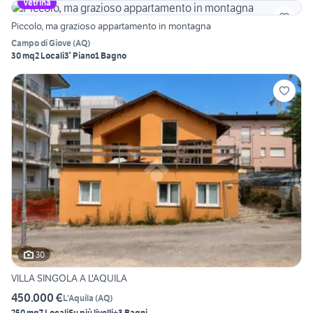
Vetrina
Piccolo, ma grazioso appartamento in montagna
Campo di Giove
(
AQ
)
30 mq
2 Locali
3° Piano
1 Bagno
30
VILLA SINGOLA A L'AQUILA
450.000 €
L'Aquila
(
AQ
)
250 mq
7 Locali
Su più livelli
+3 Bagni