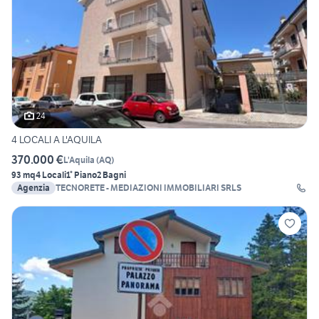
24
4 LOCALI A L'AQUILA
370.000 €
L'Aquila
(
AQ
)
93 mq
4 Locali
1° Piano
2 Bagni
Agenzia
TECNORETE - MEDIAZIONI IMMOBILIARI SRLS