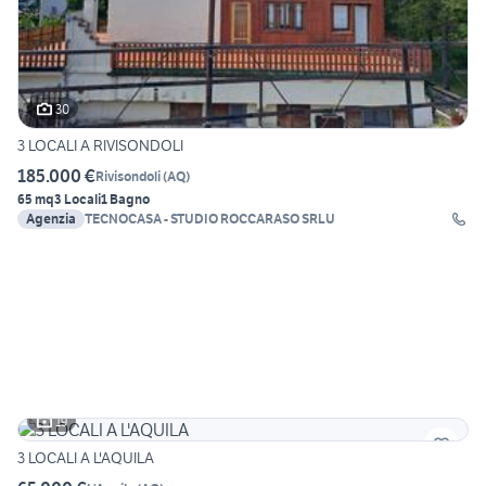
30
3 LOCALI A RIVISONDOLI
185.000 €
Rivisondoli
(
AQ
)
65 mq
3 Locali
1 Bagno
Agenzia
TECNOCASA - STUDIO ROCCARASO SRLU
19
3 LOCALI A L'AQUILA