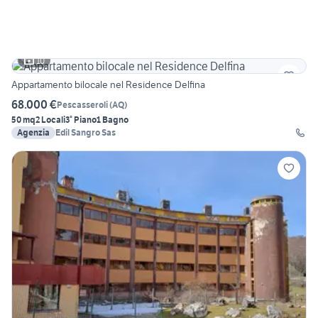
10
Appartamento bilocale nel Residence Delfina
68.000 €
Pescasseroli
(
AQ
)
50 mq
2 Locali
3° Piano
1 Bagno
Agenzia
Edil Sangro Sas