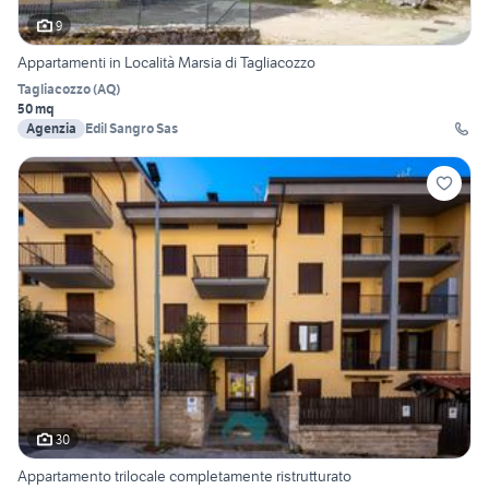
9
Appartamenti in Località Marsia di Tagliacozzo
Tagliacozzo
(
AQ
)
50 mq
Agenzia
Edil Sangro Sas
30
Appartamento trilocale completamente ristrutturato