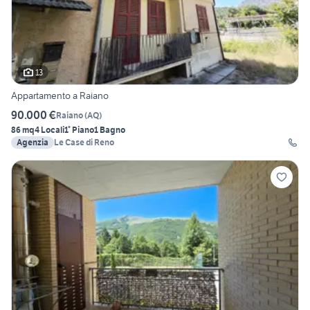
13
Appartamento a Raiano
90.000 €
Raiano
(
AQ
)
86 mq
4 Locali
1° Piano
1 Bagno
Agenzia
Le Case di Reno