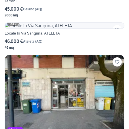
Terreni
45.000 €
Celano
(
AQ
)
2000 mq
6
Locale In Via Sangrina, ATELETA
46.000 €
Ateleta
(
AQ
)
42 mq