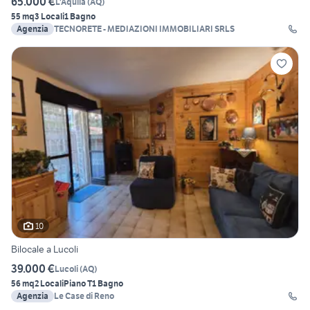
65.000 €
L'Aquila
(
AQ
)
55 mq
3 Locali
1 Bagno
Agenzia
TECNORETE - MEDIAZIONI IMMOBILIARI SRLS
10
Bilocale a Lucoli
39.000 €
Lucoli
(
AQ
)
56 mq
2 Locali
Piano T
1 Bagno
Agenzia
Le Case di Reno