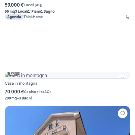
59.000 €
Lucoli
(
AQ
)
55 mq
3 Locali
1° Piano
1 Bagno
Agenzia
ThinkHome
6
Casa in montagna
70.000 €
Capistrello
(
AQ
)
200 mq
+3 Bagni