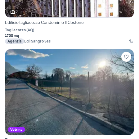
2
EdificioTagliacozzo Condominio Il Costone
Tagliacozzo
(
AQ
)
1700 mq
Agenzia
Edil Sangro Sas
Vetrina