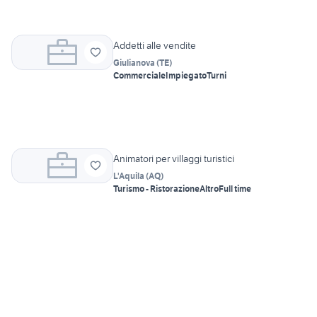
Addetti alle vendite
Giulianova
(
TE
)
Commerciale
Impiegato
Turni
Animatori per villaggi turistici
L'Aquila
(
AQ
)
Turismo - Ristorazione
Altro
Full time