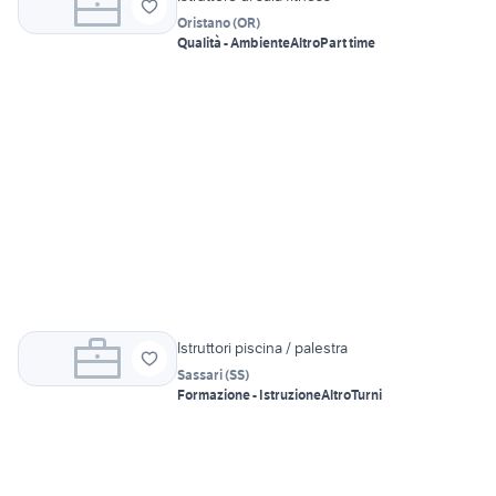
Oristano
(
OR
)
Qualità - Ambiente
Altro
Part time
Istruttori piscina / palestra
Sassari
(
SS
)
Formazione - Istruzione
Altro
Turni