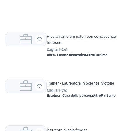
Ricerchiamo animatori con conoscenza
tedesco
Cagliari
(
CA
)
Altro - Lavoro domestico
Altro
Full time
Trainer - Laureato/a in Scienze Motorie
Cagliari
(
CA
)
Estetica - Cura della persona
Altro
Part time
Istruttore di sala fitness