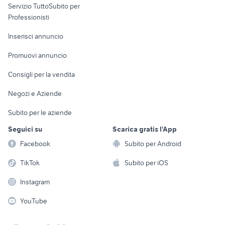
Servizio TuttoSubito per
persona
Informatica
Animali
Professionisti
Arredamento e
Console e
Accessori per
Casalinghi
Inserisci annuncio
Videogiochi
animali
Elettrodomestici
Promuovi annuncio
Audio/Video
Musica e Film
Giardino e Fai da te
Consigli per la vendita
Fotografia
Libri e Riviste
Abbigliamento e
Negozi e Aziende
Telefonia
Strumenti Musicali
Accessori
Subito per le aziende
Sports
Tutto per i bambini
Seguici su
Scarica gratis l'App
Biciclette
Facebook
Subito per Android
Collezionismo
TikTok
Subito per iOS
Instagram
YouTube