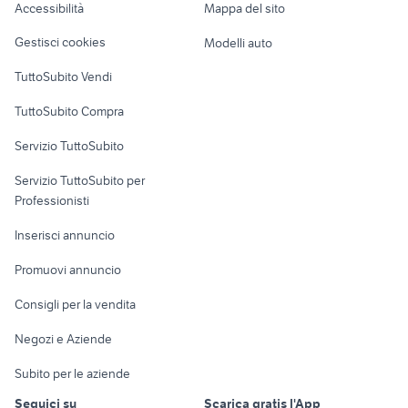
offerte lavoro fiorenzuola d'arda
Accessibilità
Mappa del sito
provincia
Loft, mansarde e
amministrazione
Veicoli commerciali
altro
Benevento
Gestisci cookies
Modelli auto
provincia
Case vacanza
offerte di lavoro
TuttoSubito Vendi
casalnuovo di napoli
Uffici e Locali
TuttoSubito Compra
commerciali
Servizio TuttoSubito
elettronica
per la casa e la
sports e hobby
Servizio TuttoSubito per
persona
Informatica
Animali
Professionisti
Arredamento e
Console e
Accessori per
Casalinghi
Inserisci annuncio
Videogiochi
animali
Elettrodomestici
Promuovi annuncio
Audio/Video
Musica e Film
Giardino e Fai da te
Consigli per la vendita
Fotografia
Libri e Riviste
Abbigliamento e
Negozi e Aziende
Telefonia
Strumenti Musicali
Accessori
Subito per le aziende
Sports
Tutto per i bambini
Seguici su
Scarica gratis l'App