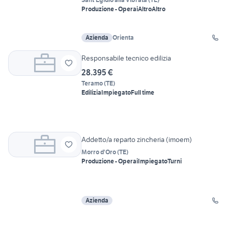
Produzione - Operai
Altro
Altro
Azienda
Orienta
Responsabile tecnico edilizia
28.395 €
Teramo
(
TE
)
Edilizia
Impiegato
Full time
Addetto/a reparto zincheria (imoem)
Morro d'Oro
(
TE
)
Produzione - Operai
Impiegato
Turni
Azienda