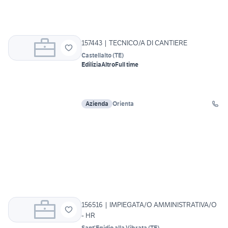
157443 | TECNICO/A DI CANTIERE
Castellalto
(
TE
)
Edilizia
Altro
Full time
Azienda
Orienta
156516 | IMPIEGATA/O AMMINISTRATIVA/O
- HR
Sant'Egidio alla Vibrata
(
TE
)