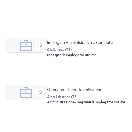
Impiegato Amministrativo e Contabile
Giulianova
(
TE
)
Ingegneria
Impiegato
Full time
Operatore Paghe TeamSystem
Alba Adriatica
(
TE
)
Amministrazione - Segreteria
Impiegato
Full time