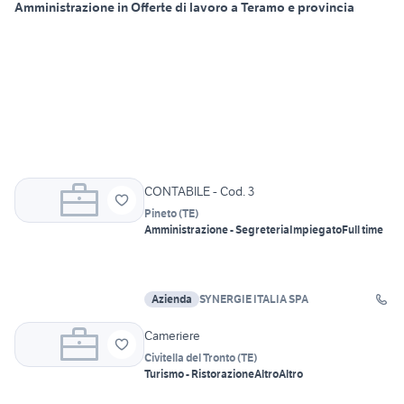
Amministrazione in Offerte di lavoro a Teramo e provincia
CONTABILE - Cod. 3
Pineto
(
TE
)
Amministrazione - Segreteria
Impiegato
Full time
Azienda
SYNERGIE ITALIA SPA
Cameriere
Civitella del Tronto
(
TE
)
Turismo - Ristorazione
Altro
Altro