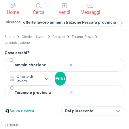
Home
Cerca
Vendi
Messaggi
offerte lavoro amministrazione Pescara provincia
offe
Ricerche
Subito
Offerte di lavoro
Abruzzo
Teramo (Prov)
amministrazione
Cosa cerchi?
Offerte di
Filtri
lavoro
Salva ricerca
Dal più recente
8 risultati