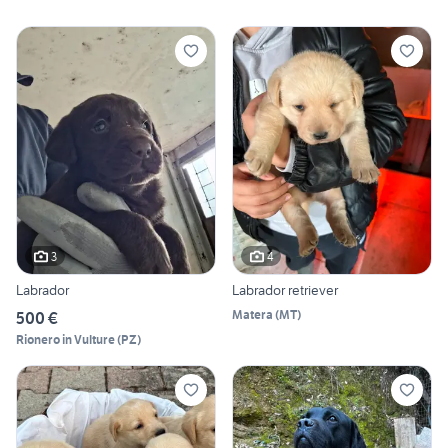
3
4
Labrador
Labrador retriever
Matera
(
MT
)
500 €
Rionero in Vulture
(
PZ
)