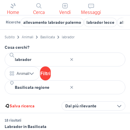
Home
Cerca
Vendi
Messaggi
allevamento labrador palermo
labrador lecce
allev
Ricerche
Subito
Animali
Basilicata
labrador
Cosa cerchi?
Filtri
Animali
Salva ricerca
Dal più rilevante
18 risultati
Labrador in Basilicata