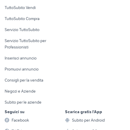
Case vacanza
TuttoSubito Vendi
Uffici e Locali
TuttoSubito Compra
commerciali
Servizio TuttoSubito
elettronica
per la casa e la
sports e hobby
Servizio TuttoSubito per
persona
Informatica
Animali
Professionisti
Arredamento e
Console e
Accessori per
Casalinghi
Inserisci annuncio
Videogiochi
animali
Elettrodomestici
Promuovi annuncio
Audio/Video
Musica e Film
Giardino e Fai da te
Consigli per la vendita
Fotografia
Libri e Riviste
Abbigliamento e
Negozi e Aziende
Telefonia
Strumenti Musicali
Accessori
Subito per le aziende
Sports
Tutto per i bambini
Seguici su
Scarica gratis l'App
Biciclette
Facebook
Subito per Android
Collezionismo