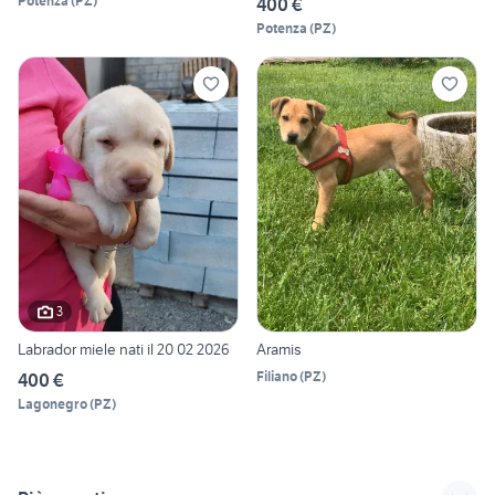
Potenza
(
PZ
)
400 €
Potenza
(
PZ
)
3
Labrador miele nati il 20 02 2026
Aramis
Filiano
(
PZ
)
400 €
Lagonegro
(
PZ
)