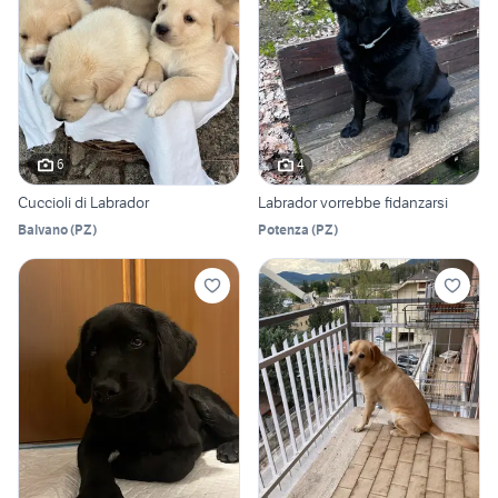
6
4
Cuccioli di Labrador
Labrador vorrebbe fidanzarsi
Balvano
(
PZ
)
Potenza
(
PZ
)