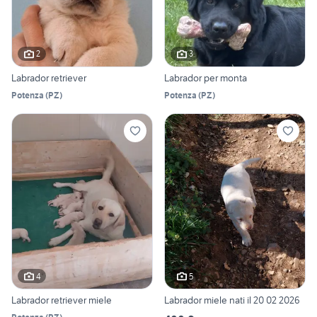
2
3
Labrador retriever
Labrador per monta
Potenza
(
PZ
)
Potenza
(
PZ
)
4
5
Labrador retriever miele
Labrador miele nati il 20 02 2026