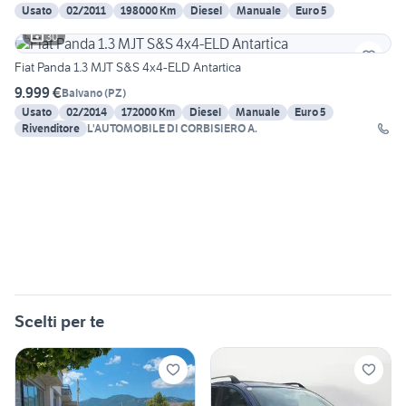
Usato
02/2011
198000 Km
Diesel
Manuale
Euro 5
30
Fiat Panda 1.3 MJT S&S 4x4-ELD Antartica
9.999 €
Balvano
(
PZ
)
Usato
02/2014
172000 Km
Diesel
Manuale
Euro 5
Rivenditore
L'AUTOMOBILE DI CORBISIERO A.
Scelti per te