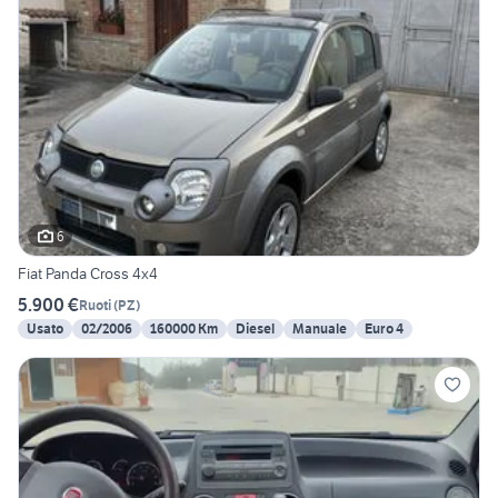
6
Fiat Panda Cross 4x4
5.900 €
Ruoti
(
PZ
)
Usato
02/2006
160000 Km
Diesel
Manuale
Euro 4