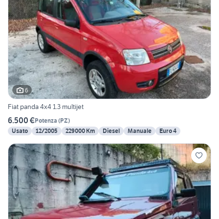
6
Fiat panda 4x4 1.3 multijet
6.500 €
Potenza
(
PZ
)
Usato
12/2005
229000 Km
Diesel
Manuale
Euro 4