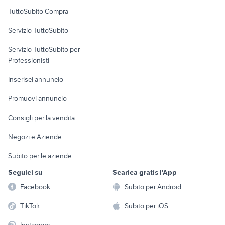
Uffici e Locali
TuttoSubito Compra
commerciali
Servizio TuttoSubito
elettronica
per la casa e la
sports e hobby
Servizio TuttoSubito per
persona
Informatica
Animali
Professionisti
Arredamento e
Console e
Accessori per
Casalinghi
Inserisci annuncio
Videogiochi
animali
Elettrodomestici
Promuovi annuncio
Audio/Video
Musica e Film
Giardino e Fai da te
Consigli per la vendita
Fotografia
Libri e Riviste
Abbigliamento e
Negozi e Aziende
Telefonia
Strumenti Musicali
Accessori
Subito per le aziende
Sports
Tutto per i bambini
Seguici su
Scarica gratis l'App
Biciclette
Facebook
Subito per Android
Collezionismo
TikTok
Subito per iOS