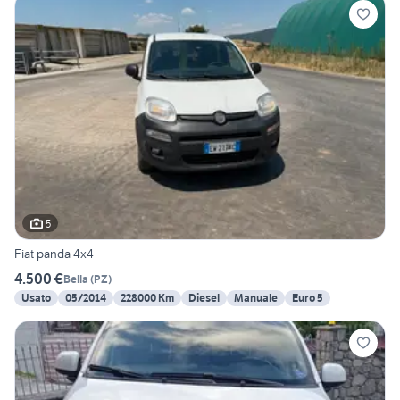
5
Fiat panda 4x4
4.500 €
Bella
(
PZ
)
Usato
05/2014
228000 Km
Diesel
Manuale
Euro 5