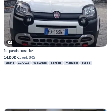
6
fiat panda cross 4x4
14.000 €
Lauria
(
PZ
)
Usato
10/2019
46510 Km
Benzina
Manuale
Euro 6