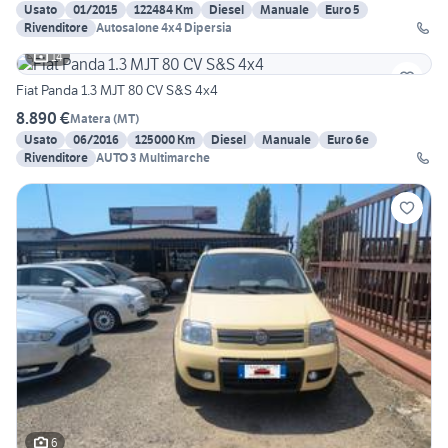
Usato
01/2015
122484 Km
Diesel
Manuale
Euro 5
Rivenditore
Autosalone 4x4 Dipersia
14
Fiat Panda 1.3 MJT 80 CV S&S 4x4
8.890 €
Matera
(
MT
)
Usato
06/2016
125000 Km
Diesel
Manuale
Euro 6e
Rivenditore
AUTO 3 Multimarche
6