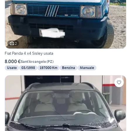
2
Fiat Panda 4 x4 Sisley usata
8.000 €
Sant'Arcangelo
(
PZ
)
Usato
03/1998
197000 Km
Benzina
Manuale