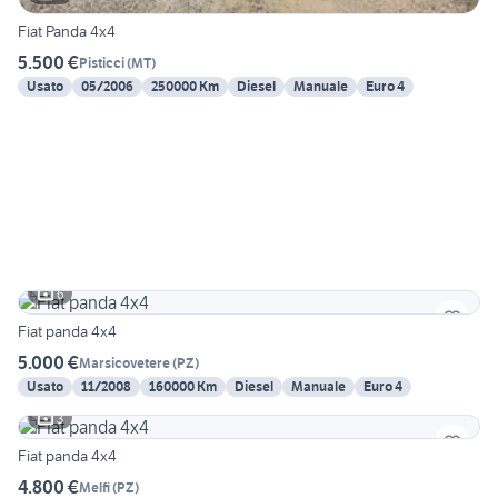
Fiat Panda 4x4
5.500 €
Pisticci
(
MT
)
Usato
05/2006
250000 Km
Diesel
Manuale
Euro 4
6
Fiat panda 4x4
5.000 €
Marsicovetere
(
PZ
)
Usato
11/2008
160000 Km
Diesel
Manuale
Euro 4
3
Fiat panda 4x4
4.800 €
Melfi
(
PZ
)