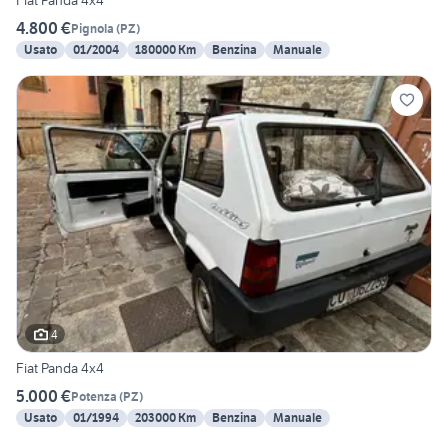
Fiat Panda 4x4
4.800 €
Pignola
(
PZ
)
Usato
01/2004
180000 Km
Benzina
Manuale
4
Fiat Panda 4x4
5.000 €
Potenza
(
PZ
)
Usato
01/1994
203000 Km
Benzina
Manuale