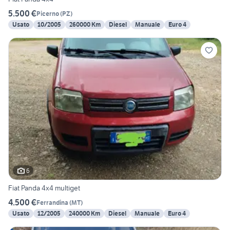
5.500 €
Picerno
(
PZ
)
Usato
10/2005
260000 Km
Diesel
Manuale
Euro 4
6
Fiat Panda 4x4 multiget
4.500 €
Ferrandina
(
MT
)
Usato
12/2005
240000 Km
Diesel
Manuale
Euro 4