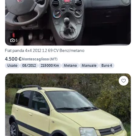
6
Fiat panda 4x4 2012 1.2 69 CV Benz/metano
4.500 €
Montescaglioso
(
MT
)
Usato
08/2012
215000 Km
Metano
Manuale
Euro 4