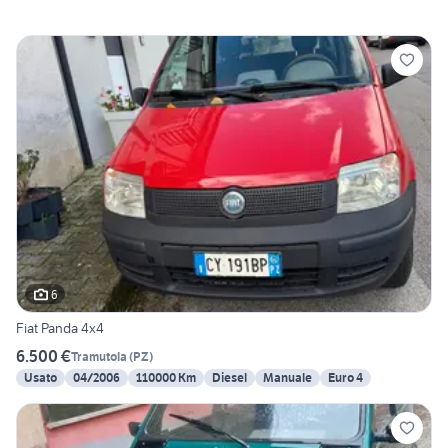
6
Fiat Panda 4x4
6.500 €
Tramutola
(
PZ
)
Usato
04/2006
110000 Km
Diesel
Manuale
Euro 4