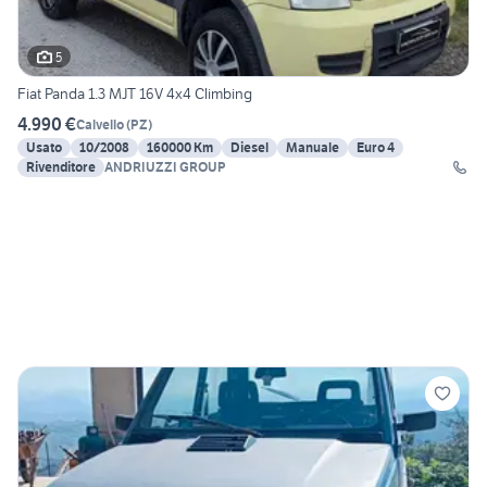
5
Fiat Panda 1.3 MJT 16V 4x4 Climbing
4.990 €
Calvello
(
PZ
)
Usato
10/2008
160000 Km
Diesel
Manuale
Euro 4
Rivenditore
ANDRIUZZI GROUP