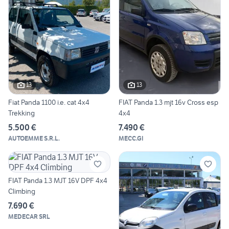
13
13
Fiat Panda 1100 i.e. cat 4x4
FIAT Panda 1.3 mjt 16v Cross esp
Trekking
4x4
5.500 €
7.490 €
AUTOEMME S.R.L.
MECC.GI
FIAT Panda 1.3 MJT 16V DPF 4x4
Climbing
7.690 €
MEDECAR SRL