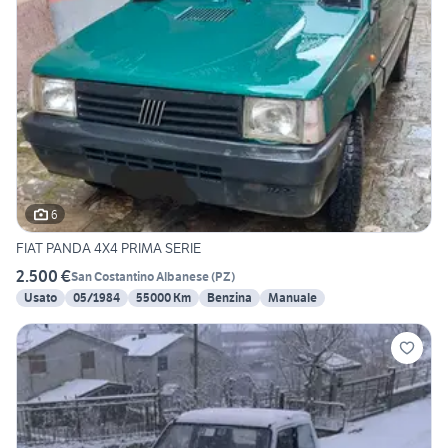
6
FIAT PANDA 4X4 PRIMA SERIE
2.500 €
San Costantino Albanese
(
PZ
)
Usato
05/1984
55000 Km
Benzina
Manuale