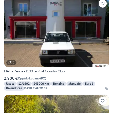
9
FIAT - Panda - 1100 i.e. 4x4 Country Club
2.900 €
Oppido Lucano
(
PZ
)
Usato
12/1992
249000 Km
Benzina
Manuale
Euro 1
Rivenditore
BASILE AUTO SRL