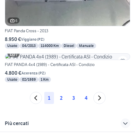
6
FIAT Panda Cross - 2013
8.950 €
Viggiano
(
PZ
)
Usato
04/2013
114000 Km
Diesel
Manuale
3
FIAT PANDA 4x4 (1989) - Certificata ASI - Condizio
4.800 €
Acerenza
(
PZ
)
Usato
02/1989
1 Km
1
2
3
4
Più cercati