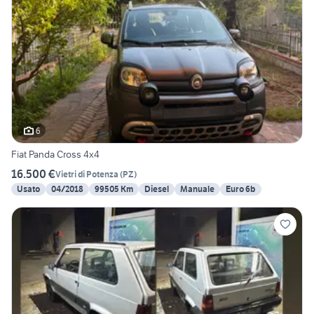
6
Fiat Panda Cross 4x4
16.500 €
Vietri di Potenza
(
PZ
)
Usato
04/2018
99505 Km
Diesel
Manuale
Euro 6b