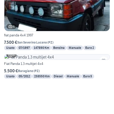
6
fiat panda 4x4 1997
7.500 €
San Severino Lucano
(
PZ
)
Usato
07/1997
147890 Km
Benzina
Manuale
Euro 2
6
Fiat Panda 1.3 multijet 4x4
5.500 €
Baragiano
(
PZ
)
Usato
05/2012
238550 Km
Diesel
Manuale
Euro 5