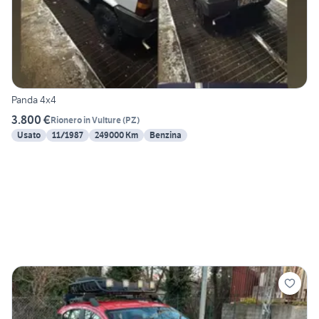
Panda 4x4
3.800 €
Rionero in Vulture
(
PZ
)
Usato
11/1987
249000 Km
Benzina