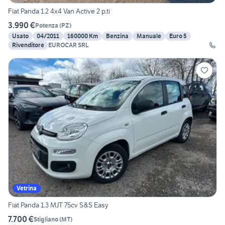
Fiat Panda 1.2 4x4 Van Active 2 p.ti
3.990 €
Potenza
(
PZ
)
Usato
04/2011
160000 Km
Benzina
Manuale
Euro 5
Rivenditore
EUROCAR SRL
Vetrina
Fiat Panda 1.3 MJT 75cv S&S Easy
7.700 €
Stigliano
(
MT
)