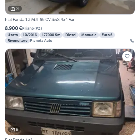
21
Fiat Panda 1.3 MJT 95 CV S&S 4x4 Van
8.900 €
Filiano
(
PZ
)
Usato
10/2016
177000 Km
Diesel
Manuale
Euro 6
Rivenditore
Pianeta Auto
6