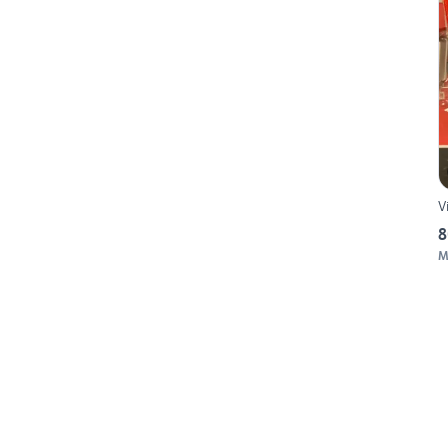
V
8
M