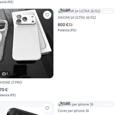
auria
(
PZ
)
6
XIAOMI 14 ULTRA 16/512
600 €
Potenza
(
PZ
)
6
PHONE 17 PRO
70 €
otenza
(
PZ
)
6
Cover per iphone 16