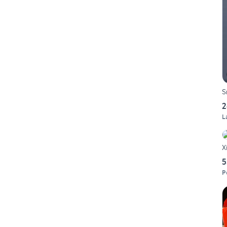
S
2
L
X
5
P