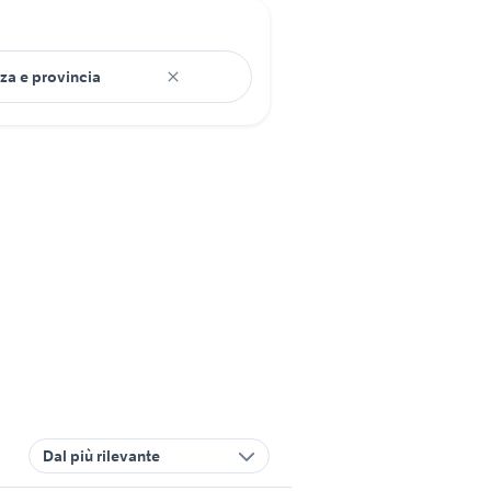
Dal più rilevante