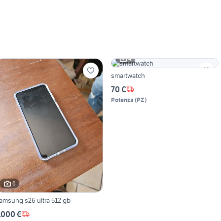
4
smartwatch
70 €
Potenza
(
PZ
)
6
amsung s26 ultra 512 gb
.000 €