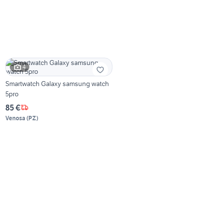
4
Smartwatch Galaxy samsung watch
5pro
85 €
Venosa
(
PZ
)