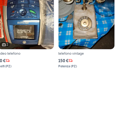
2
ideo telefono
telefono vintage
0 €
150 €
elfi
(
PZ
)
Potenza
(
PZ
)