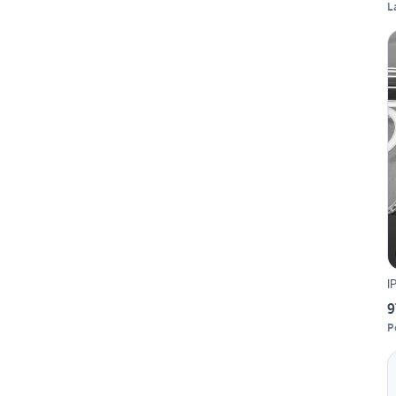
L
I
9
P