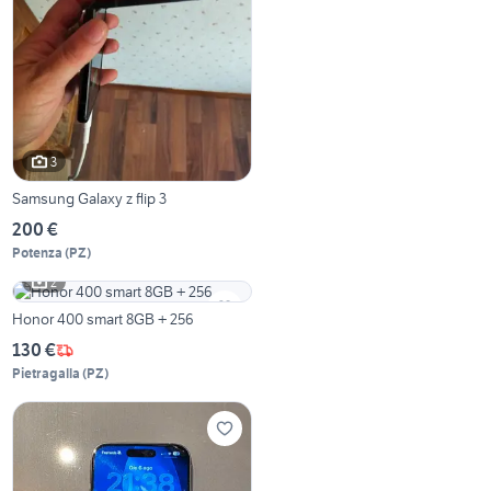
3
Samsung Galaxy z flip 3
200 €
Potenza
(
PZ
)
2
Honor 400 smart 8GB + 256
130 €
Pietragalla
(
PZ
)