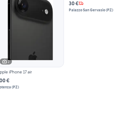
30 €
Palazzo San Gervasio
(
PZ
)
2
pple iPhone 17 air
00 €
otenza
(
PZ
)