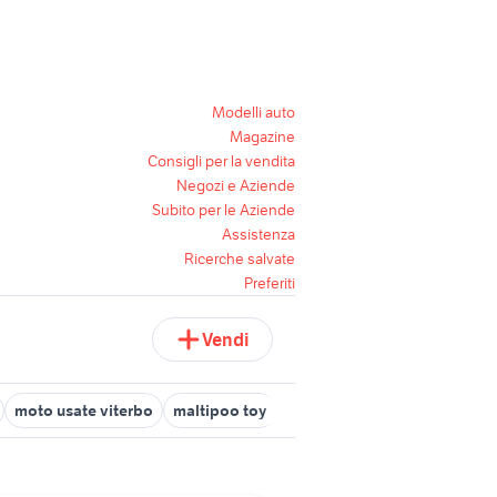
Modelli auto
Magazine
Consigli per la vendita
Negozi e Aziende
Subito per le Aziende
Assistenza
Ricerche salvate
Preferiti
Vendi
moto usate viterbo
maltipoo toy
ermellino
alfa 75 3.0 v6