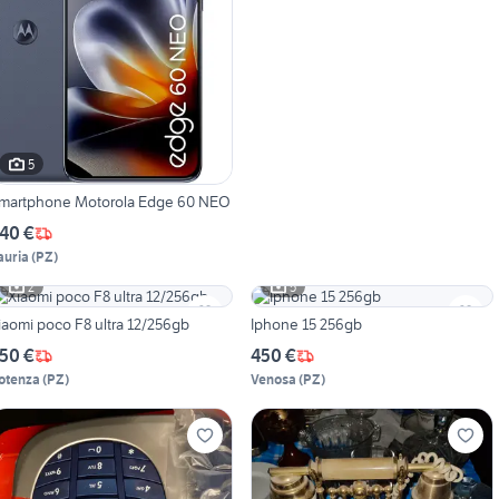
5
martphone Motorola Edge 60 NEO
40 €
auria
(
PZ
)
2
5
iaomi poco F8 ultra 12/256gb
Iphone 15 256gb
50 €
450 €
otenza
(
PZ
)
Venosa
(
PZ
)