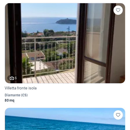
6
Villetta fronte isola
Diamante
(
CS
)
80 mq