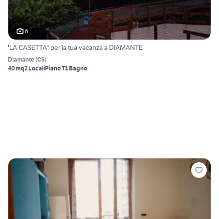
6
'LA CASETTA" per la tua vacanza a DIAMANTE
Diamante
(
CS
)
40 mq
2 Locali
Piano T
1 Bagno