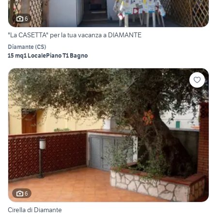
6
"La CASETTA" per la tua vacanza a DIAMANTE
Diamante
(
CS
)
15 mq
1 Locale
Piano T
1 Bagno
6
Cirella di Diamante