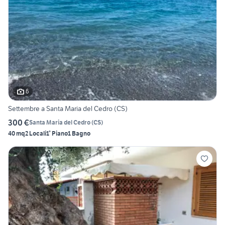
6
Settembre a Santa Maria del Cedro (CS)
300 €
Santa Maria del Cedro
(
CS
)
40 mq
2 Locali
1° Piano
1 Bagno