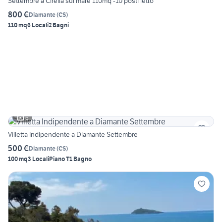
Settembre a Cirella sul mare 110mq -10 posti letto
800 €
Diamante
(
CS
)
110 mq
6 Locali
2 Bagni
6
Villetta Indipendente a Diamante Settembre
500 €
Diamante
(
CS
)
100 mq
3 Locali
Piano T
1 Bagno