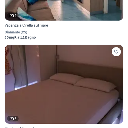
6
Vacanza a Cirella sul mare
Diamante
(
CS
)
50 mq
Rialz.
1 Bagno
6