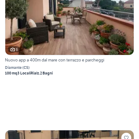
6
Nuovo app a 400m dal mare con terrazzo e parcheggi
Diamante
(
CS
)
100 mq
3 Locali
Rialz.
2 Bagni