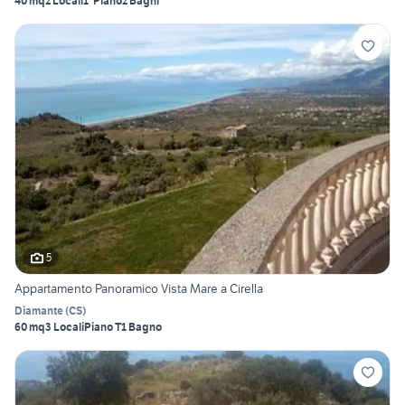
40 mq
2 Locali
1° Piano
2 Bagni
5
Appartamento Panoramico Vista Mare a Cirella
Diamante
(
CS
)
60 mq
3 Locali
Piano T
1 Bagno