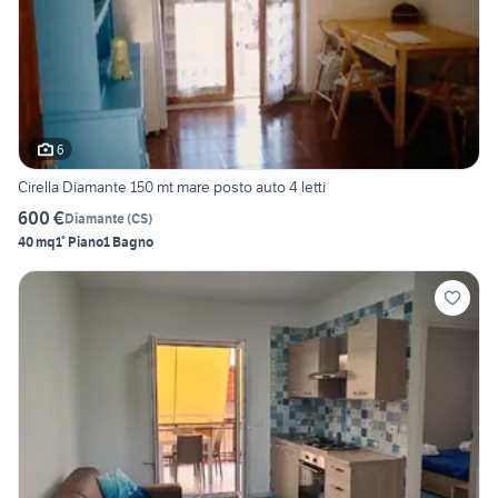
6
Cirella Diamante 150 mt mare posto auto 4 letti
600 €
Diamante
(
CS
)
40 mq
1° Piano
1 Bagno