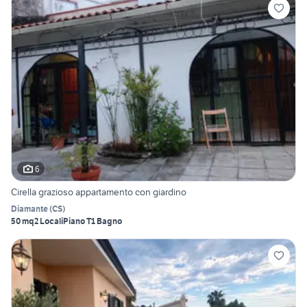
6
Cirella grazioso appartamento con giardino
Diamante
(
CS
)
50 mq
2 Locali
Piano T
1 Bagno