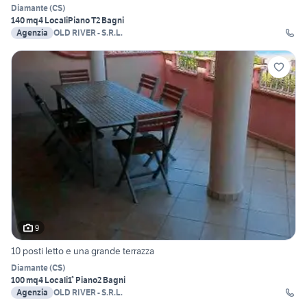
Diamante
(
CS
)
140 mq
4 Locali
Piano T
2 Bagni
Agenzia
OLD RIVER - S.R.L.
9
10 posti letto e una grande terrazza
Diamante
(
CS
)
100 mq
4 Locali
1° Piano
2 Bagni
Agenzia
OLD RIVER - S.R.L.