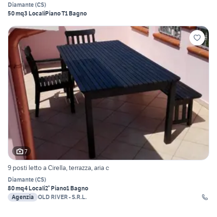
Diamante
(
CS
)
50 mq
3 Locali
Piano T
1 Bagno
7
9 posti letto a Cirella, terrazza, aria c
Diamante
(
CS
)
80 mq
4 Locali
2° Piano
1 Bagno
Agenzia
OLD RIVER - S.R.L.