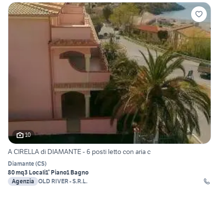
10
A CIRELLA di DIAMANTE - 6 posti letto con aria c
Diamante
(
CS
)
80 mq
3 Locali
1° Piano
1 Bagno
Agenzia
OLD RIVER - S.R.L.