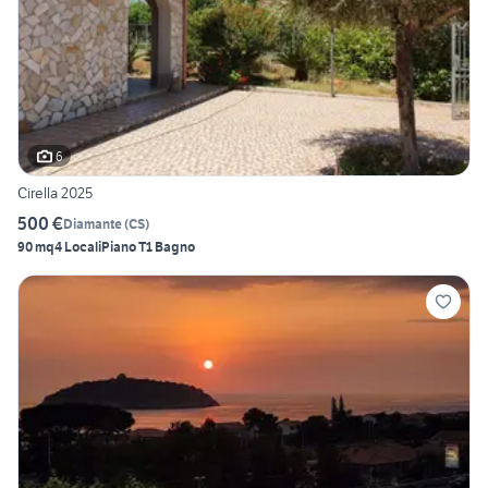
6
Cirella 2025
500 €
Diamante
(
CS
)
90 mq
4 Locali
Piano T
1 Bagno