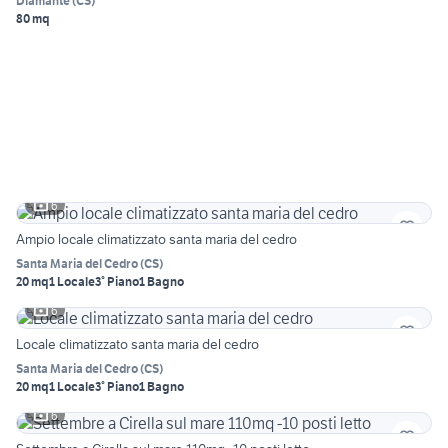
Diamante
(
CS
)
80 mq
6
Ampio locale climatizzato santa maria del cedro
Santa Maria del Cedro
(
CS
)
20 mq
1 Locale
3° Piano
1 Bagno
6
Locale climatizzato santa maria del cedro
Santa Maria del Cedro
(
CS
)
20 mq
1 Locale
3° Piano
1 Bagno
6