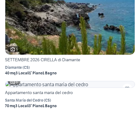
6
SETTEMBRE 2026 CIRELLA di Diamante
Diamante
(
CS
)
40 mq
3 Locali
1° Piano
1 Bagno
6
Appartamento santa maria del cedro
Santa Maria del Cedro
(
CS
)
70 mq
3 Locali
3° Piano
1 Bagno