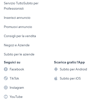
Servizio TuttoSubito per
persona
Informatica
Animali
Professionisti
Arredamento e
Console e
Accessori per
Casalinghi
Inserisci annuncio
Videogiochi
animali
Elettrodomestici
Promuovi annuncio
Audio/Video
Musica e Film
Giardino e Fai da te
Consigli per la vendita
Fotografia
Libri e Riviste
Abbigliamento e
Negozi e Aziende
Telefonia
Strumenti Musicali
Accessori
Subito per le aziende
Sports
Tutto per i bambini
Seguici su
Scarica gratis l'App
Biciclette
Facebook
Subito per Android
Collezionismo
TikTok
Subito per iOS
Instagram
YouTube