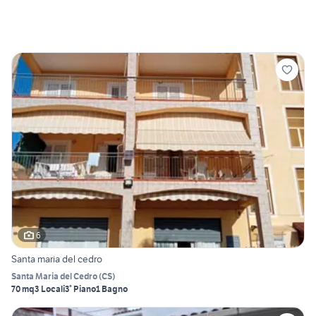
6
Santa maria del cedro
Santa Maria del Cedro
(
CS
)
70 mq
3 Locali
3° Piano
1 Bagno