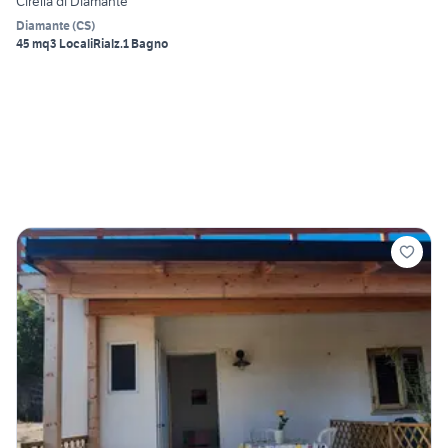
Cirella di Diamante
Diamante
(
CS
)
45 mq
3 Locali
Rialz.
1 Bagno