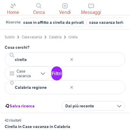
Home
Cerca
Vendi
Messaggi
case in affitto a cirella da privati
casa vacanza tortora
Ricerche
Subito
Case vacanza
Calabria
cirella
Cosa cerchi?
Case
Filtri
vacanza
Salva ricerca
Dal più recente
42 risultati
Cirella in Case vacanza in Calabria