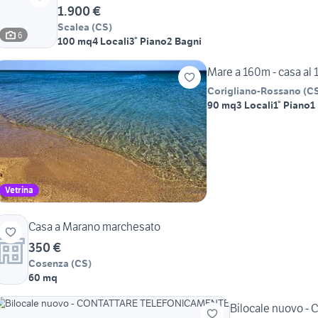
1.900 €
Scalea
(
CS
)
6
100 mq
4 Locali
3° Piano
2 Bagni
Mare a 160m - casa al 1°
Corigliano-Rossano
(
C
90 mq
3 Locali
1° Piano
1
Vetrina
Casa a Marano marchesato
350 €
Cosenza
(
CS
)
60 mq
Bilocale nuovo 