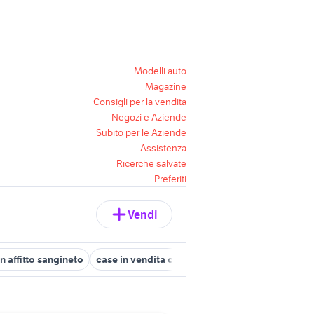
Modelli auto
Magazine
Consigli per la vendita
Negozi e Aziende
Subito per le Aziende
Assistenza
Ricerche salvate
Preferiti
Vendi
n affitto sangineto
case in vendita casali del manco
affitto appa