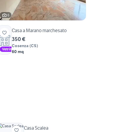
6
Casa a Marano marchesato
350 €
Cosenza
(
CS
)
Vetrina
60 mq
Casa Scalea