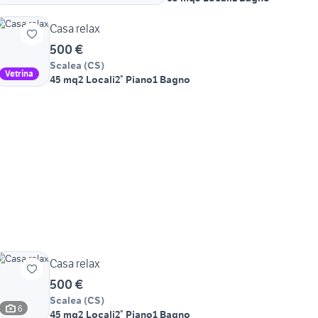
Casa relax
500 €
Scalea
(
CS
)
Vetrina
45 mq
2 Locali
2° Piano
1 Bagno
Casa relax
500 €
Scalea
(
CS
)
6
45 mq
2 Locali
2° Piano
1 Bagno