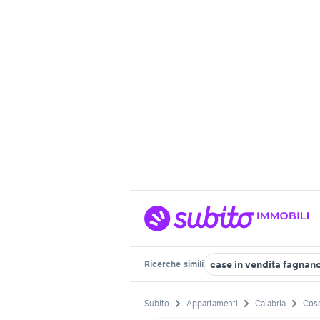
case in vendita fagnano
Ricerche
simili
Subito
Appartamenti
Calabria
Cose