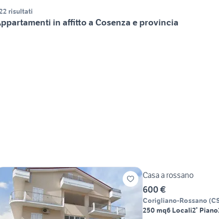
22 risultati
ppartamenti in affitto a Cosenza e provincia
Casa a rossano
600 €
Corigliano-Rossano
(
C
250 mq
6 Locali
2° Piano