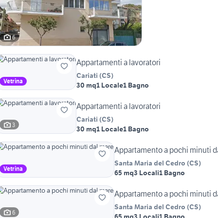
6
Appartamenti a lavoratori
Cariati
(
CS
)
Vetrina
30 mq
1 Locale
1 Bagno
Appartamenti a lavoratori
Cariati
(
CS
)
3
30 mq
1 Locale
1 Bagno
Appartamento a pochi minuti d
Santa Maria del Cedro
(
CS
)
Vetrina
65 mq
3 Locali
1 Bagno
Appartamento a pochi minuti d
Santa Maria del Cedro
(
CS
)
6
65 mq
3 Locali
1 Bagno