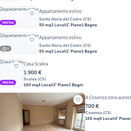
Appartamento estivo
Santa Maria del Cedro
(
CS
)
Vetrina
50 mq
3 Locali
1° Piano
1 Bagno
Appartamento estivo
Santa Maria del Cedro
(
CS
)
6
50 mq
3 Locali
1° Piano
1 Bagno
Casa Scalea
1.900 €
Scalea
(
CS
)
Vetrina
100 mq
4 Locali
3° Piano
2 Bagni
A Cosenza zona autos
700 €
Cosenza
(
CS
)
150 mq
9 Locali
4° Piano