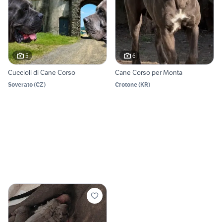
5
6
Cuccioli di Cane Corso
Cane Corso per Monta
Soverato
(
CZ
)
Crotone
(
KR
)