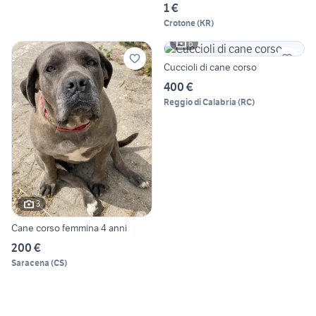
1 €
Crotone
(
KR
)
6
Cuccioli di cane corso
400 €
Reggio di Calabria
(
RC
)
3
Cane corso femmina 4 anni
200 €
Saracena
(
CS
)