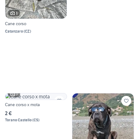
6
Cane corso
Catanzaro
(
CZ
)
3
Cane corso x mota
2 €
Torano Castello
(
CS
)