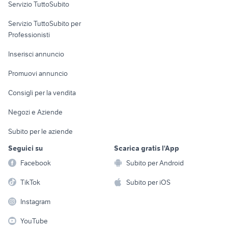
Servizio TuttoSubito
elettronica
per la casa e la
sports e hobby
Servizio TuttoSubito per
persona
Informatica
Animali
Professionisti
Arredamento e
Console e
Accessori per
Casalinghi
Inserisci annuncio
Videogiochi
animali
Elettrodomestici
Promuovi annuncio
Audio/Video
Musica e Film
Giardino e Fai da te
Consigli per la vendita
Fotografia
Libri e Riviste
Abbigliamento e
Negozi e Aziende
Telefonia
Strumenti Musicali
Accessori
Subito per le aziende
Sports
Tutto per i bambini
Seguici su
Scarica gratis l'App
Biciclette
Facebook
Subito per Android
Collezionismo
TikTok
Subito per iOS
Instagram
YouTube