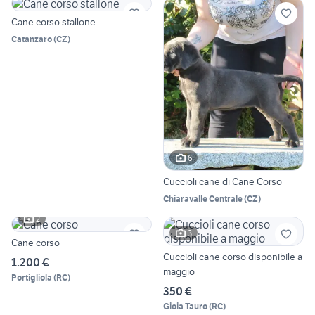
Cane corso stallone
Catanzaro
(
CZ
)
6
Cuccioli cane di Cane Corso
Chiaravalle Centrale
(
CZ
)
2
3
Cane corso
Cuccioli cane corso disponibile a
1.200 €
maggio
Portigliola
(
RC
)
350 €
Gioia Tauro
(
RC
)