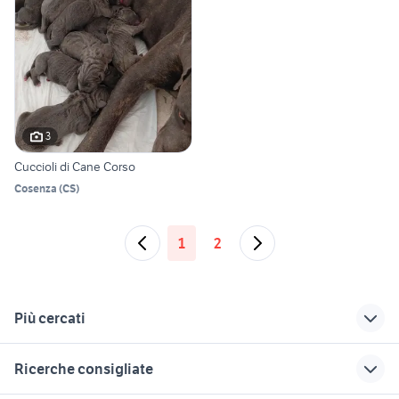
3
Cuccioli di Cane Corso
Cosenza
(
CS
)
1
2
Più cercati
Correlati
Richerche simili
Suggerimenti
Ricerche consigliate
cane da caccia alla
cane corso animali
cane corso