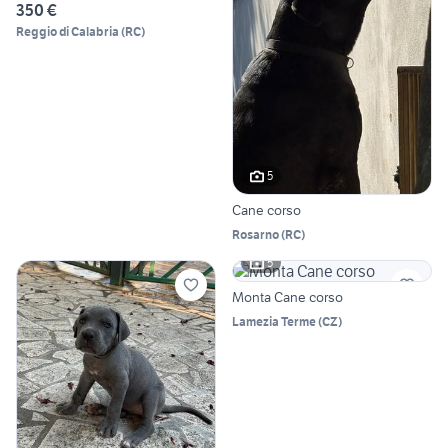
350 €
Reggio di Calabria
(
RC
)
5
Cane corso
Rosarno
(
RC
)
5
Monta Cane corso
Lamezia Terme
(
CZ
)